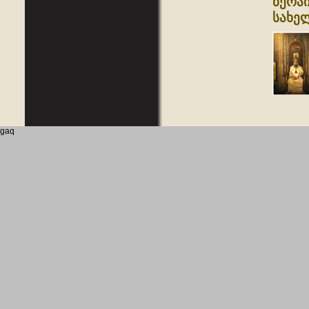
ბერაი
სახე
gaq