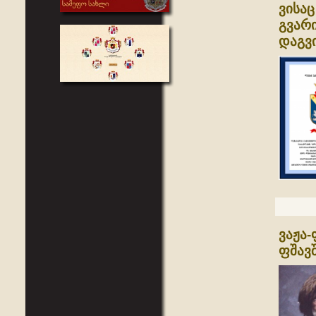
ვისაც
გვარი
დაგვ
ვაჟა-
ფშავ