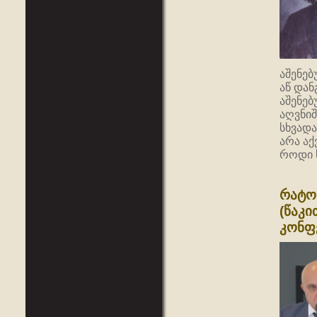
აშენებ
აწ და
აშენებ
აღვნი
სხვადა
არა აქ
როდი ს
რატო
(წაკ
კონფ