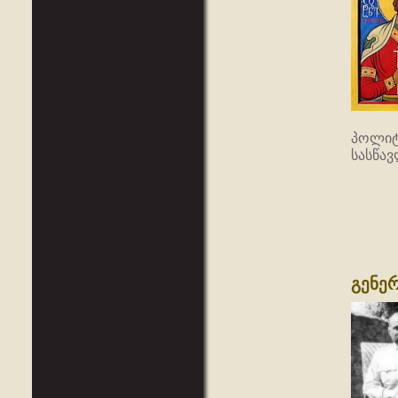
პოლიტ
სასწა
გენე