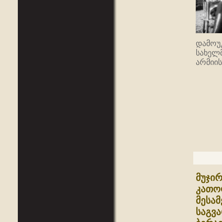
დამოუ
სახელ
არმიის
მუჯირ
კათო
მესამ
საგვ