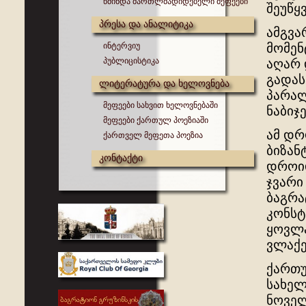
წმინდა მართლმადიდებელი მეფეები
შეუწყ
პრესა და ანალიტიკა
ამგვა
ინტერვიუ
მომენ
პუბლიცისტიკა
აღარ
გადას
ლიტერატურა და ხელოვნება
პარალ
მეფეები სახვით ხელოვნებაში
ნაბიჯე
მეფეები ქართულ პოეზიაში
ამ დრ
ქართველ მეფეთა პოეზია
ბიზან
კონტაქტი
დროიდ
ჯვარი
ბაგრა
კონსტ
ყოვლა
ვლაქე
ქართუ
სახელ
ნოველ