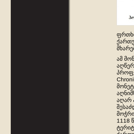
ფრთხი
ქართუ
მხარე
ამ მო
აღწე
პროფე
Chron
მონეტ
აღნიშ
აღარ 
შესაძ
მოჭრი
1118 
ტერიტ