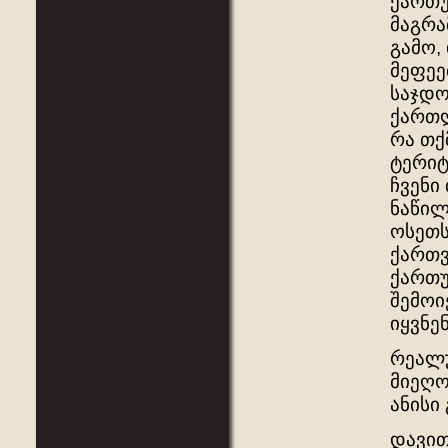
ქართუ
მაგრა
გამო,
მეფეე
საჯდო
ქართლ
რა თქ
ტერიტ
ჩვენი
ნაწილ
ოსეთს
ქართვ
ქართუ
შემოი
იყვნე
რეალუ
მიეღო
ანისი
დავით