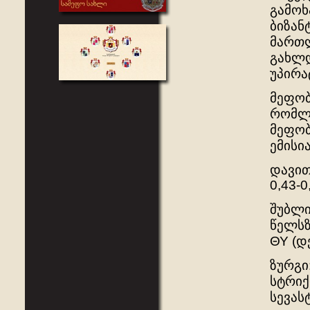
გამოხ
ბიზან
მართლ
გახლდ
უპირა
მეფობ
რომლე
მეფობ
ემისი
დავით
0,43-0
შუბლი
წელსზ
ΘΥ (დ
ზურგი
სტრიქ
სევას