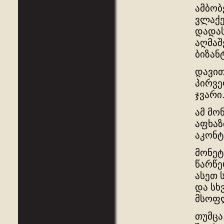
ამბობ
ვლაქე
დადას
აღმაშ
ბიზან
დავით
პირვე
ჯვარი
ამ მო
აფხაზ
აკონტ
მონეტ
წარწე
ასეთ 
და სხ
მსოფ
თუმცა