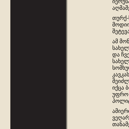
იერუს
აღმაშ
თურქ-
მოდიო
შეტევ
ამ მო
სახელ
და ჩვ
სახელ
სომხუ
კავკა
შეიძლ
იქცა 
უფრო 
პოლიტ
ამიერ
ვეღარ
თანამ