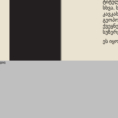
ტიტულ
სხვა,
კავკა
გეოპო
ქვეყნ
სუზერ
ეს იყ
gaq