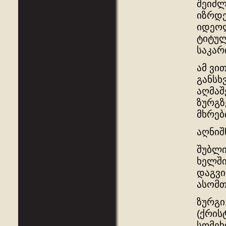
შეიძლ
იზრდე
იდეოლ
ტიტულ
საკარ
ამ ვი
განსხ
აღმაშ
ზურგზ
მხრებ
აღნიშ
შუბლი
ხელში
დაგვი
ასომთ
ზურგ
(ქრის
სომეხ