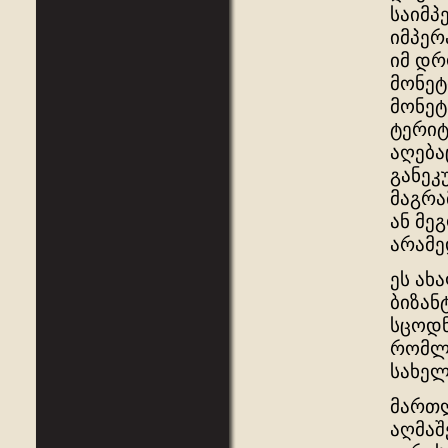
საიმპ
იმპერ
იმ დრ
მონეტ
მონეტ
ტერიტ
აღება
განეკ
მაგრა
ან მე
არამე
ეს ახ
ბიზან
სცოდნ
რომლი
სახელ
მართლ
აღმაშ