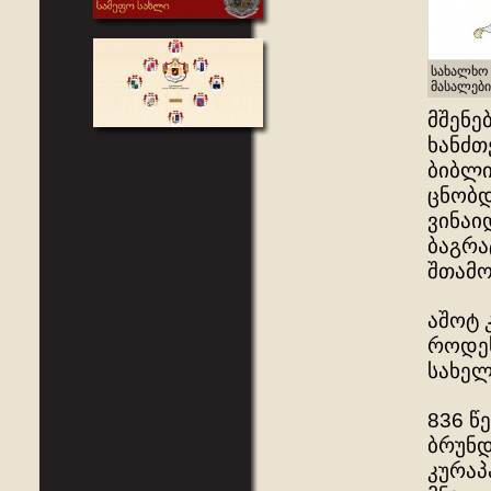
სახალხო 
მასალები
მშენე
ხანძთ
ბიბლი
ცნობდ
ვინაი
ბაგრა
შთამო
აშოტ 
როდეს
სახელ
836 წ
ბრუნდ
კურაპ