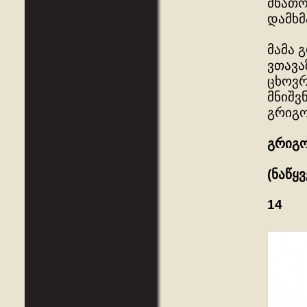
მნათო
დამხმ
მამა 
ვთავა
ცხოვრ
მნიშვ
გრიგო
გრიგო
(ნაწყვ
14