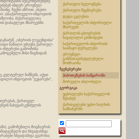
ინდოსტანის სუბკონტინენტზე
ქართული ხელოვნება
 ეძებენ ინდურ ეროვნულ
აინც. ჩვენი აზრით, ასეთი
ქართული მეცნიერება
რი: ა)საქართველო-ინდოეთის
დედა ეკლესია
ომლობა, ბ)ქართველთა
ნის დასავლეთ მხარეებში.
საქართველოს ისტორიული
მხარეები
ქართლის ცხოვრების
სავალალო ეპიზოდები
ნაძემ, „იბერიის ლეგენდისა“
საქართველოს ისტორიის
დიდი ნაწილი უძღვნა ქართულ-
საამაყო ფურცლები
ი ინტერესი გამოიჩინა
ამოცემული მისი წიგნიდან
ეროვნულ-
განმათავისუფლებელი
მოძრაობა
ჩვენებურები
ვე კულტურულ ნიშნებს, აქვთ
ჰიპოთეზების სამყაროში
რდილო ინდოეთის "გუჯარები",
შორეული ახლობელი
გეორგიკა
უცხოელები საქართველოს
შესახებ
ცნიერებას, ქართველ
ქართველები უცხო ხალხის
ენეის ნახევარკუნძულის
სამსახურში
ლაში), გამოჩენილი მოგზაურის
ომადგენელს და სხვადასხვა
არაბები სხვადასხვა გვარისა;