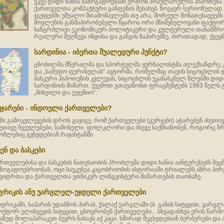
უკვე დიდი ხანია საზოგადოებაში ერთობ პოპულარულია ჰიპოთეზა 
ქართველთა კომპაქტური განფენის შესახებ. ზოგჯერ სერიოზულად
ჯგუფებში უშუალო შთამომავლებს თუ არა, შორეულ მონათესავეებს მ
მოვლენის განმაპირობებელი წყაროა ორი მნიშვნელოვანი ფაქტო
ხანგრძლივი ეკონომიკურ-პოლიტიკური და კულტურული თანამშრ
რეალური შეღწევა ინდისა და განგის ნაპირებზე, ძირითადად, ქვეყ
სარდინია - იბერთა შუალედური პუნქტი?
ცნობილმა მწერალმა და სპორტულმა ჟურნალისტმა ალექსანდრე კიკ
და „სამეფო ფურისულას“ ავტორმა, რომელმაც თავის სიცოცხლის 
ბასკური ჰიპოთეზის კვლევას, სიცოცხლის უკანასკნელ წლებში დიდ
სარდინიის მიმართ. ქვემოთ გთავაზობთ ფრაგმენტებს 1983 წელს გ
„მიხეილი და ეუჯენიო“:
უჯარები - ინდოელი ქართველები?
მი გამოკვლევების დროს გავიგე, რომ ქართველები (გურჯები) ატარებენ ისეთი
სეთივე ჩვეულებები, სამოსელი, ფოლკლორი და ისევე საქმიანობენ, როგორც ჩ
ომლებიც გვხვდებიან რაჯასტანში
ვენ და ბასკები
რთველებისა და ბასკების ნათესაობის პრობლემა დიდი ხანია აინტერესებს მე
აზოგადოებრიობას. ოცი საუკუნეა კაცობრიობის ისტორიაში ტრიალებს აზრი პირ
კვიდრთა და ქართველთა ეთნიკურ ლინგვისტური მიმართების თაობაზე.
ფრიკის ანუ უარგლელ-უჯდელი ქართველები
აფრიკაში, საჰარის უდაბნოს პირას, ქალაქ უარგლაში (ბ. განის სიტყვით, ვარგ
ოქტორ ელისეევის სიტყვით, ცხოვრობენ ქართველები... სხვადასხვა ერის წარმ
აზედ მოლაპარაკეთ ბევრს ნახავს აქ კაცი. ხშირად შეგხვდებიან ბერბერები და 