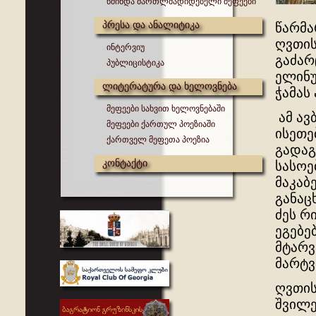
წმინდა მართლმადიდებელი მეფეები
პრესა და ანალიტიკა
წარმა
ღვთის
ინტერვიუ
გაძარ
პუბლიცისტიკა
ელინუ
ლიტერატურა და ხელოვნება
ჭამას
მეფეები სახვით ხელოვნებაში
ამ ავ
მეფეები ქართულ პოეზიაში
ისეთე
ქართველ მეფეთა პოეზია
გადაგ
კონტაქტი
სასოე
მაკაბ
განაც
ძეს რ
ეგებე
მტარვ
მარტვ
ღვთის
შვილე