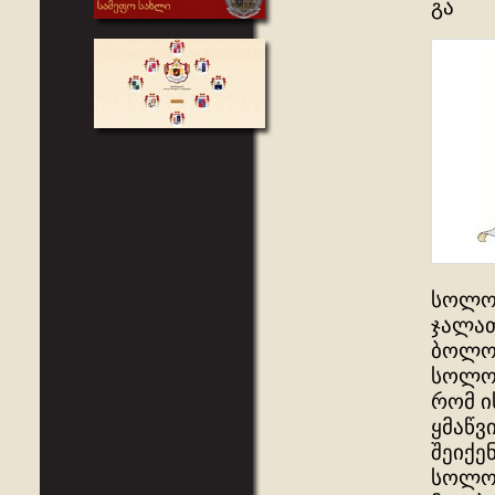
გა
სოლომ
ჯალათ
ბოლო,
სოლომ
რომ ი
ყმაწვ
შეიქე
სოლომ