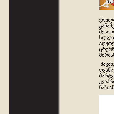
ჭრილო
გაწამ
შესთხ
სჯული
აღუთქ
ცრურწ
მბრძა
მაკაბ
ღვაწლ
მარტვ
კვიპრ
ნაზია