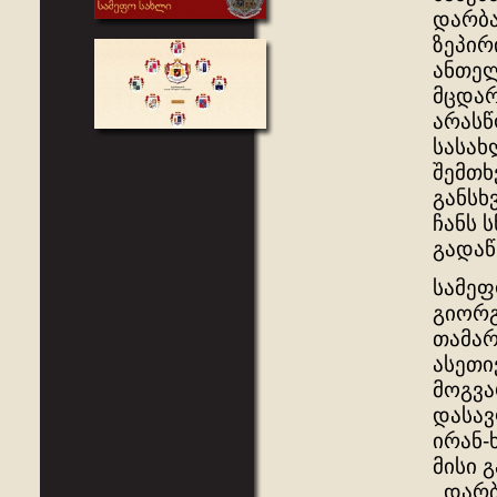
დარბა
ზეპირ
ანთელ
მცდარ
არასწ
სასახ
შემთხ
განსხ
ჩანს 
გადაწ
სამეფ
გიორგ
თამარ
ასეთი
მოგვა
დასავ
ირან-
მისი 
,,დარ