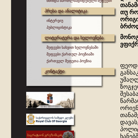
წმინდა მართლმადიდებელი მეფეები
თანამ
პრესა და ანალიტიკა
თუ რო
ორიგი
ინტერვიუ
ბრძოლ
პუბლიცისტიკა
მონოგ
ლიტერატურა და ხელოვნება
ვფიქრ
მეფეები სახვით ხელოვნებაში
მეფეები ქართულ პოეზიაში
ქართველ მეფეთა პოეზია
ფეოდა
კონტაქტი
განს
უმაღლ
ზოგჯე
შესაბ
წარმა
ორიენ
თანამ
დავას
პოლიტ
ხანებ