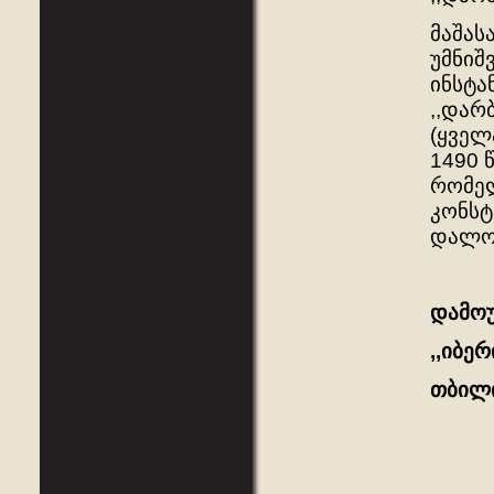
მაშას
უმნიშ
ინსტა
,,დარ
(ყველ
1490 
რომელ
კონსტ
დალოდ
დამოუ
,,იბერ
თბილი