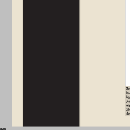
შ
ს
ზ
გ
დ
უს
პ
gaq