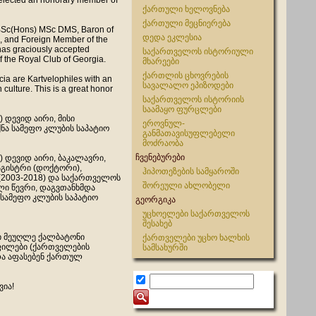
 elected an honorary member of
ქართული ხელოვნება
ქართული მეცნიერება
BSc(Hons) MSc DMS, Baron of
დედა ეკლესია
, and Foreign Member of the
has graciously accepted
საქართველოს ისტორიული
 the Royal Club of Georgia.
მხარეები
ქართლის ცხოვრების
cia are Kartvelophiles with an
სავალალო ეპიზოდები
 culture. This is a great honor
საქართველოს ისტორიის
საამაყო ფურცლები
) დევიდ აირი, მისი
ეროვნულ-
ნა სამეფო კლუბის საპატიო
განმათავისუფლებელი
მოძრაობა
ჩვენებურები
g) დევიდ აირი, ბაკალავრი,
აგისტრი (დოქტორი),
ჰიპოთეზების სამყაროში
(2003-2018) და საქართველოს
შორეული ახლობელი
ლი წევრი, დაგვთანხმდა
სამეფო კლუბის საპატიო
გეორგიკა
უცხოელები საქართველოს
შესახებ
სი მეუღლე ქალბატონი
ქართველები უცხო ხალხის
ილები (ქართველების
სამსახურში
და აფასებენ ქართულ
ვია!