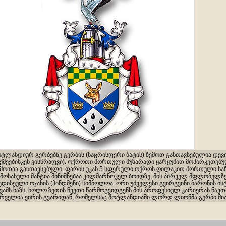
ოტლანდიურ გერბებზე გერბის (ნაცრისფერი ბატის) ზემოთ განთავსებულია დევ
აქმეებისკენ ვისწრაფვი). ოქროთი მორთული მუზარადი ყარყუმით მოპირკეთებ
ემოთაა განთავსებული. ფარის უკან 5 სფერული ოქროს ღილაკით მორთული საზ
ამოსახული მანტია მინიშნებაა კილმარნოკელ ბოიდზე, მის პირველ მფლობელზე.
ედისეული ოჯახის (ჰინდმენი) სიმბოლოა. ორი უძველესი გვირგვინი ბარონის 
ვამს ხაზს, ხოლო ზეთის წვეთი წარმოგვიდგენს მის პროფესიულ კარიერას ნავთ
ირველია ეირის გვარიდან, რომელსაც შოტლანდიაში ლორდ ლიონმა გერბი მია