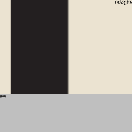
იმპერ
gaq