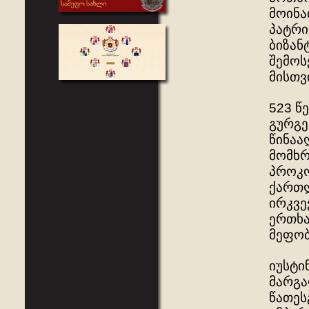
მოინა
პატრი
ბიზან
შემოს
მისთვ
523 წ
გურგე
წინაა
მომხრ
პროკო
ქართლ
ირკვე
ერთხა
მეფობ
იუსტი
მარგა
წათეს