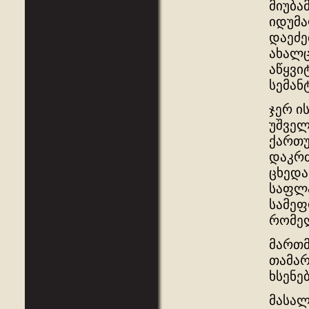
მიუბა
იდუმა
დაეძე
ახალც
აწყვი
სემან
ჯერ ი
უშველ
ქართუ
დაკრძ
ცხედა
საფლა
სამეფ
რომელ
მართმ
თამარ
ხსენე
მასა