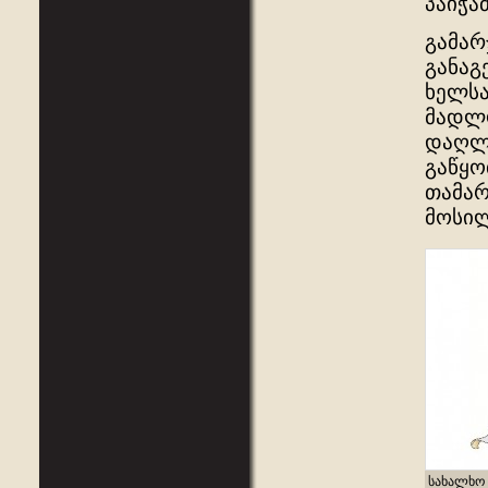
პაიჭაძ
გამარ
განაგ
ხელსა
მადლო
დაღლი
გაწყო
თამარ
მოსილ
სახალხო 