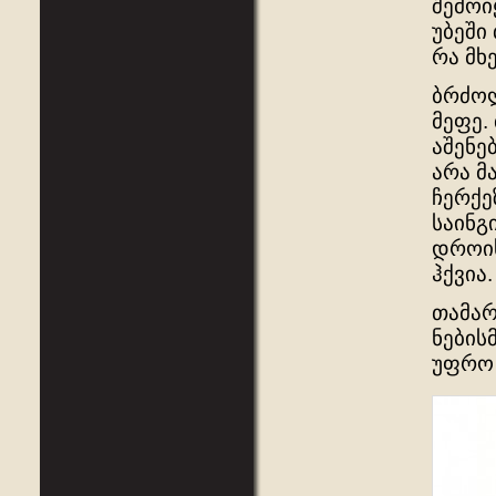
შემოი
უბეში
რა მხ
ბრძოლ
მეფე.
აშენე
არა მ
ჩერქე
საინგ
დროის
ჰქვია.
თამარ
ნების
უფრო 