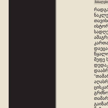
მასალები
რადგა
ნაკლე
თავის
ისტორ
სადღე
ამაგრ
კართა
დაეცა
წყალო
მეფე 
დედაკ
დააბრ
"თამა
აღასრ
ცისკა
გრძნო
თამარ
გაიზა