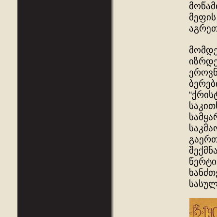
მოწამ
მეფის
აგრეთ
მომდე
იზრდე
ეროვნ
ბერებ
“ქრის
საკით
სამყა
საკმა
გაერთ
შექმნ
წერტი
ხანძთ
სასულ