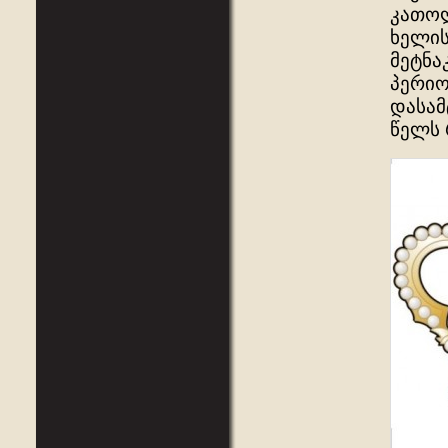
კათოლ
ხელის
მეტნა
პერიო
დასამ
წელს 