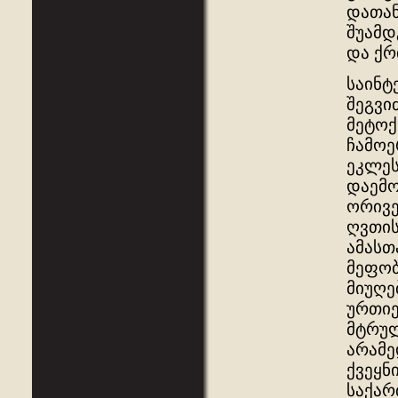
დათან
შუამდ
და ქრ
საინტ
შეგვი
მეტოქ
ჩამოე
ეკლეს
დაემო
ორივე
ღვთის
ამასთ
მეფობ
მიუღე
ურთიე
მტრულ
არამე
ქვეყნ
საქარ