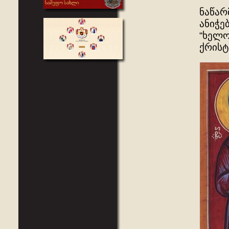
ნაწარ
ანიჭე
“ხელო
ქრისტ