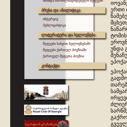
წმინდა მართლმადიდებელი მეფეები
იოვან
ერთი 
პრესა და ანალიტიკა
წამებ
ინტერვიუ
მცხეთ
პუბლიცისტიკა
ნაწარ
ლიტერატურა და ხელოვნება
ტომის
ეროვნ
მეფეები სახვით ხელოვნებაში
უნდა 
მეფეები ქართულ პოეზიაში
შენაჩ
ქართველ მეფეთა პოეზია
ეპოქა
კონტაქტი
ეპოქა
გადმო
თარეშ
სამყა
ირყევ
ძლიერ
სარწმ
გაქრო
გვევლ