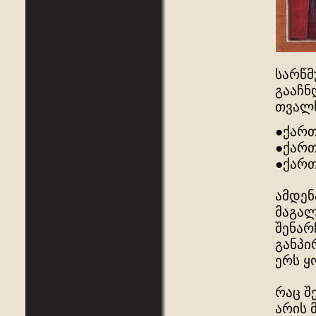
სარწმ
გააჩნ
თვალს
●ქართ
●ქართ
●ქართ
ამდენ
მაგალ
შენარ
განპი
ერს ყ
რაც შ
არის 