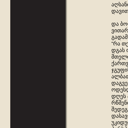
აღსან
დავით
და ბო
ვითარ
გადამ
“რა თ
დგას 
მთელი
ქართვ
ჯგუფი
ალბათ
დაგვე
ოდესღ
დღეს 
რწმენ
შედეგ
დასავ
უკიდ