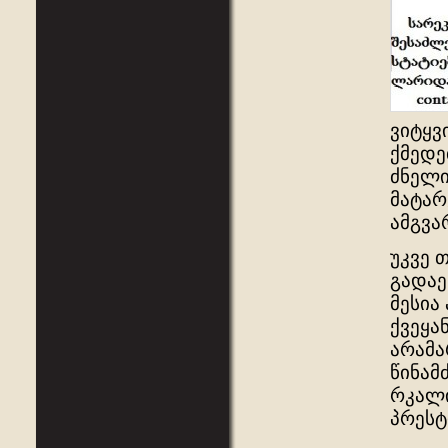
ვიტყვ
ქმედე
ძნელი
მატარ
ამგვა
უკვე 
გადაე
მესია
ქვეყა
არამა
წინამ
რკალი
პრესტ