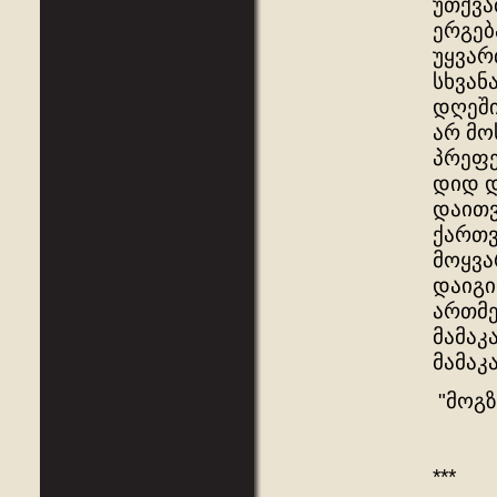
უთქვა
ერგებ
უყვარ
სხვან
დღეში
არ მო
პრეფე
დიდ დ
დაითვ
ქართვ
მოყვა
დაიგი
ართმე
მამაკ
მამაკ
"მოგზ
***