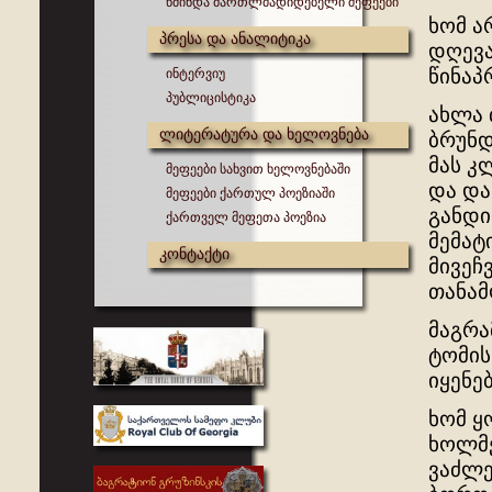
წმინდა მართლმადიდებელი მეფეები
ხომ ა
პრესა და ანალიტიკა
დღევა
წინაპ
ინტერვიუ
პუბლიცისტიკა
ახლა 
ლიტერატურა და ხელოვნება
ბრუნდ
მას კ
მეფეები სახვით ხელოვნებაში
და და
მეფეები ქართულ პოეზიაში
განდი
ქართველ მეფეთა პოეზია
მემატ
კონტაქტი
მივეჩ
თანამ
მაგრა
ტომის
იყენე
ხომ ყ
ხოლმე
ვაძლე