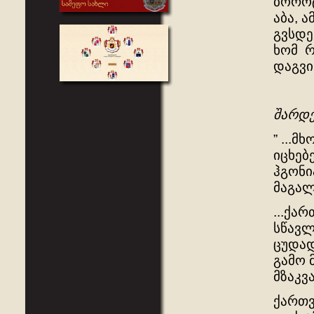
ბოროტ
აბა, 
გვსდე
ხომ რ
დაგვი
შარდე
” ...
იცხებ
ჰგონი
მაგალ
...ქა
სწავლ
ცუდად
გამო 
მზაკვ
ქართვ