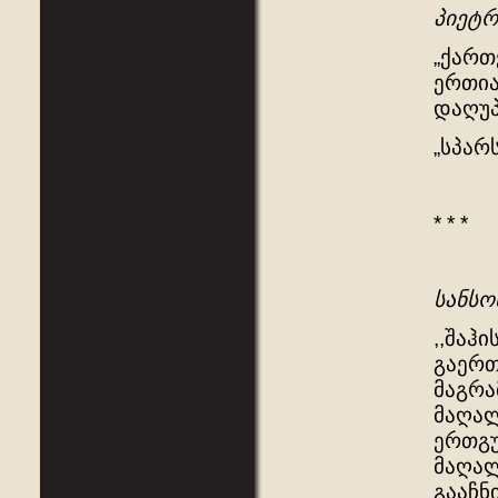
პიეტ
„ქართ
ერთია
დაღუპო
„სპარ
* * *
სანსო
,,შაჰ
გაერთ
მაგრა
მაღალ
ერთგუ
მაღალ
გააჩნ