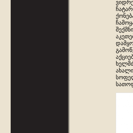
ვიდრე
ჩატარ
ქონებ
ჩამოყ
შექმნ
აკეთე
დამყო
გამოწ
აქციე
ხელმძ
ახალი
სოფელ
სათოფ