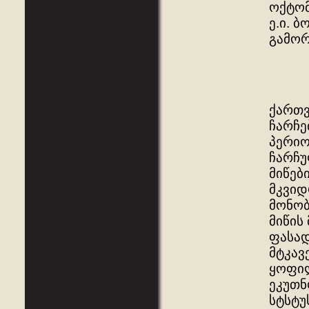
ოქტომ
ე.ი. 
გამორ
ქართვ
ჩარჩე
პერიო
ჩარჩუ
მიწებ
მკვიდ
მონობ
მიწის
ფასად
მტკავ
ყოფილ
ეკუთნ
სტსტუ