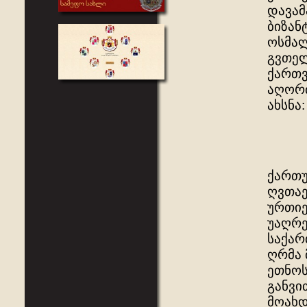
დავამ
ბიზან
ოსმალ
გვთელ
ქართვ
აღორძ
ახსნა:
ქართუ
ღვთაე
ურთიე
უაღრე
საქარ
ღრმა 
ეთნოს
განვი
მოახდ