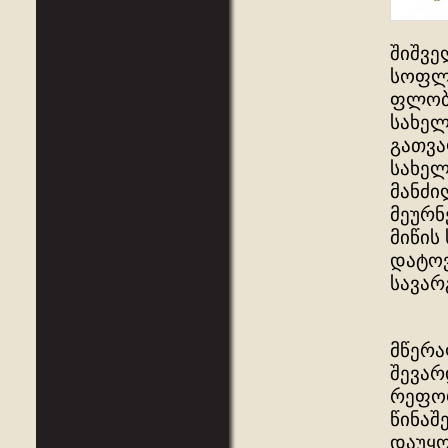
შიშვე
სოფლი
ფლობა
სახელ
გათვა
სახელ
მანძი
მეურნ
მიწის
დატოვ
სავარ
მწერა
შევარ
რეფორ
წინაშ
დაუყო