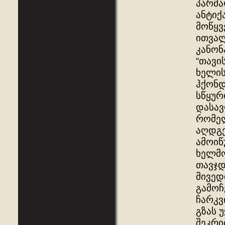
პარმა
ანტიქ
მოწყვ
ითვალ
კანონ
“თავი
ხელის
ჰქონდ
სწყურ
დასავ
რომელ
აღდგე
ამოიწ
ხელმ
თავჯდ
მივედ
გამოჩ
ჩარკვ
გზას 
შეკრი