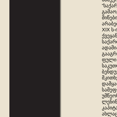
“საქა
გამაო
მიწებ
არაბე
XIX ს
ქვეყა
საქა
ადამი
გააგრ
ფული 
საკუთ
ბენდუ
მკითხ
დამყა
სამეფ
უმწეო
ლენინ
კაპიტ
ახლაც