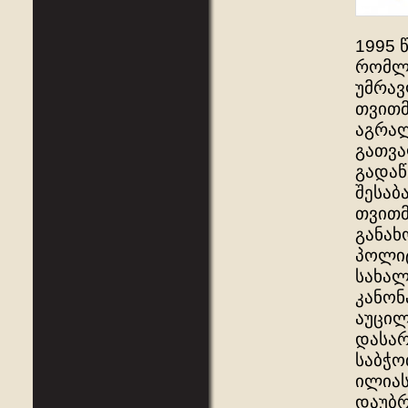
1995 
რომლი
უმრავ
თვითმ
აგრალ
გათვა
გადაწ
შესაბ
თვითმ
განახ
პოლიტ
სახალ
კანონ
აუცი
დასარ
საბჭო
ილიას
დაუბრ