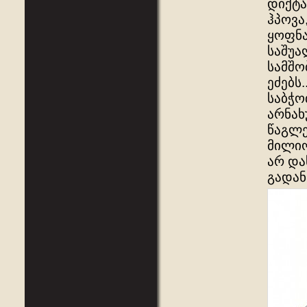
დიქტა
ჰპოვა
ყოფნა
საშუა
სამშო
ეძებს..
საბჭო
არნახ
წაგლე
მილიო
არ და
გადან