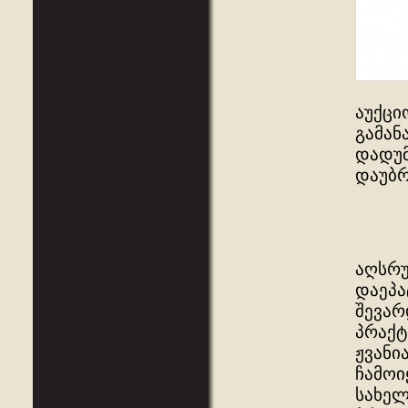
აუქცი
გამან
დადუმ
დაუბ
აღსრუ
დაეპა
შევარ
პრაქტ
ჟვანი
ჩამოი
სახელ