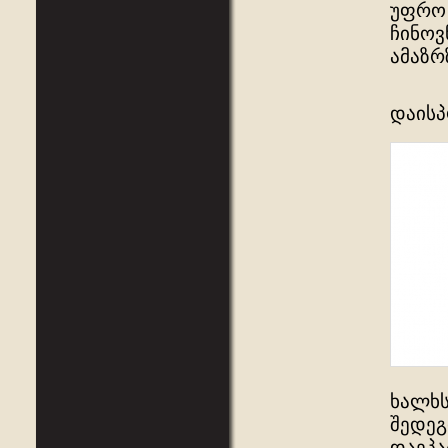
უფრო 
ჩინოვ
ამაზრ
დაისპ
ხალხს
შედეგ
დაეპა