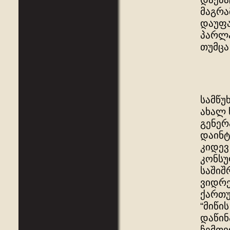
მაგრა
დაუფა
პარლა
თუმცა
სამწუ
ახალ 
გენერ
დაინტ
კიდევ
კონსუ
საშიშ
ვიდრე
ქართუ
“მიწი
დაწინ
ჩემთვ