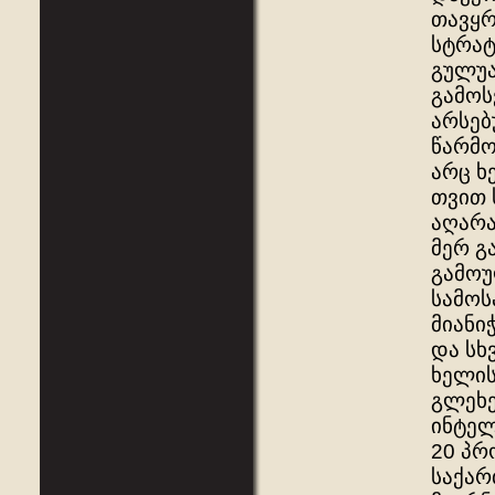
თავყრ
სტრატ
გულუა
გამოს
არსებ
წარმო
არც ხ
თვით 
აღარა
მერ გ
გამოუ
სამოს
მიანი
და სხ
ხელის
გლეხე
ინტელ
20 პრ
საქარ