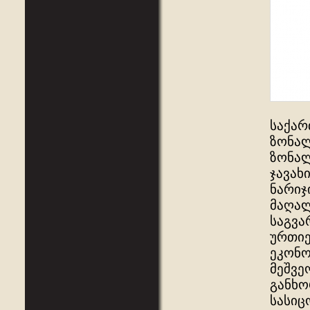
საქარ
ზონალ
ზონალ
ჯავახ
ნარიჯ
მაღალ
საგვა
ურთიე
ეკონო
მეშვე
განხო
სასიც