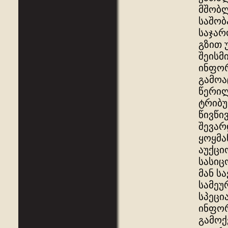
მშობლ
საშობ
საჯა
გზით 
შეისმ
ინფორ
გამოა
წერილ
ტრიბუ
წივწი
შევარ
ყოყმა
აუქცი
სასიც
მან ს
სამეუ
სპეცი
ინფორ
გამოქ