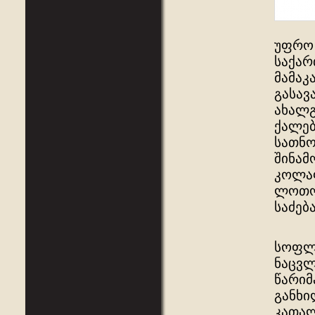
უფრო 
საქარ
მამაკ
გასავ
ახალგ
ქალებ
სათნო
შინამ
კოლაფ
ლოთო
საძება
სოფლა
ნაცვლ
წარიმ
განხი
კათალ