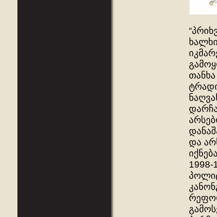
“პრიხ
ხალხი
იკმარ
გამოყ
თანხა
ტრადი
ნაღვა
დარჩა
არსებ
დანაშ
და არ
იქნება
1998-
პოლიტ
კანონ
რეფორ
გამოს