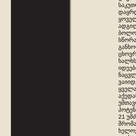
საკუთ
დაყრდ
ყოველ
ადგილ
ბოლოს
სწორა
განხო
ცხოვრ
ხალხს
იდეებ
ნაცვლ
ვაიიდ
ყველა
აქედა
უმთავ
პოტენ
21 უმ
შრომა
ხელოვ