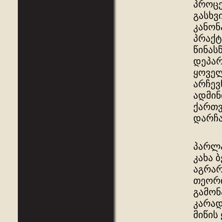
პროცე
გასხვ
კანონ
პრაქტ
წინას
დეპარ
ყოველ
არჩევ
ადმინ
ქართვ
დარჩ
პარლა
კახა 
აგრარ
თეორი
გამონ
კარად
მიწის