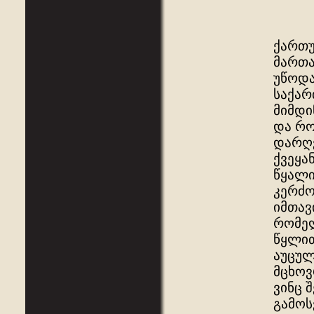
ქართ
მართა
უწოდა
საქარ
მიმდი
და რო
დარღვ
ქვეყა
წყალი
კერძო
იმთავ
რომელ
წყლით
აუცულ
მცხოვ
ვინც 
გამოს