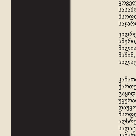
ყოველ
სასაზ
მსოფლ
საჯარ
ვიდრე
ამერი
მილია
მაშინ
ახლაც
კამათ
ქართუ
გაყიდ
უყურა
დაუყო
მსოფლ
აღსრუ
სადაც
კაბარ