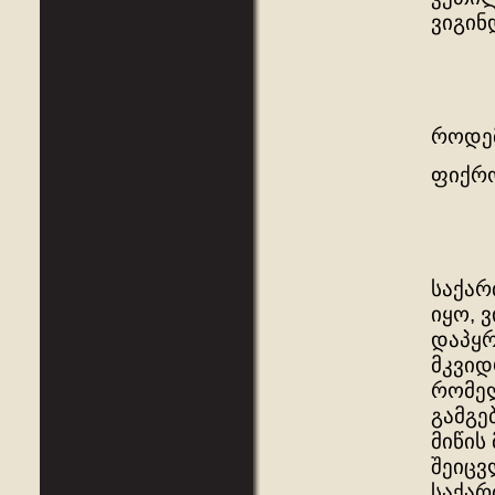
ვიგინ
როდე
ფიქრობ
საქარ
იყო, 
დაპყრ
მკვიდ
რომელ
გამგე
მიწის
შეიცვ
საქარ