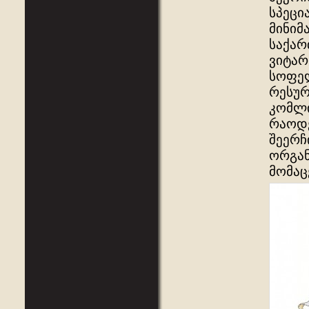
სპეცი
მინიმ
საქარ
ვიტარ
სოფელ
რესურ
კომლი
რაოდე
შეერჩ
ორგან
მომაც