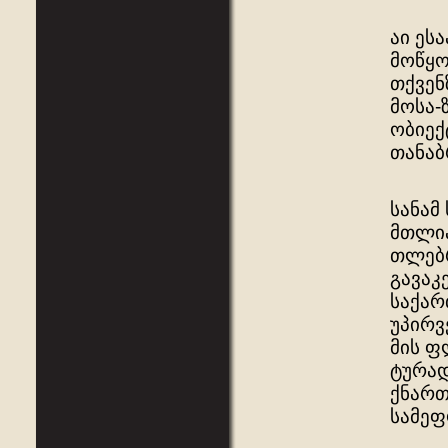
აი ეს
მოწყო
თქვენ
მოსა-
ობიექ
თანაბ
სანამ
მთლია
თლებრ
გავაკ
საქარ
უპირვ
მის ფ
ტურად
ქნართ
სამეფ