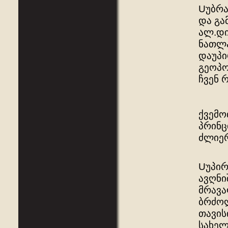
Uუბრა
და გა
ალ.დი
ნათლა
დაუპი
გეოპო
ჩვენ 
ქვემო
პრინც
ძლიერ
Uუპირ
ავღნი
მრავა
ბრძოლ
თავის
სახელ