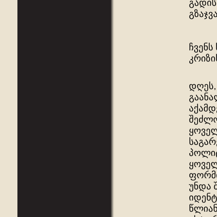
გადის
გზაჯვ
ჩვენს
კრიზი
დღეს,
გაანა
აქამდ
შეძლო
ყოველ
საგარ
პოლიტ
ყოველ
ფორმი
უნდა 
იდენტ
წლიან