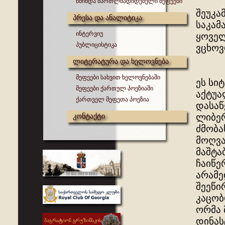
წმინდა მართლმადიდებელი მეფეები
შეუკა
პრესა და ანალიტიკა
საკამ
ინტერვიუ
ყოველ
პუბლიცისტიკა
ვცხოვ
ლიტერატურა და ხელოვნება
მეფეები სახვით ხელოვნებაში
ეს სი
მეფეები ქართულ პოეზიაში
აქტუა
ქართველ მეფეთა პოეზია
დასაწ
კონტაქტი
ლიბერ
ძმობა
მოღვა
მაშტა
ჩაიწე
არამე
შეეწი
კაცობ
ორმა 
დინას