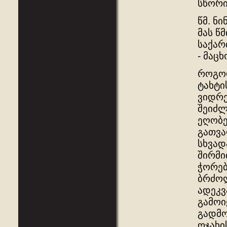
სწორი
წმ. ნ
მას წ
საქარ
- მაც
როგორ
ტახტი
ვიდრე
შეიძლ
ეღობე
გათვა
სხვად
შირმი
ჭორებ
ბრძოლ
ადეკვ
გამოი
გადმო
ოჯახი