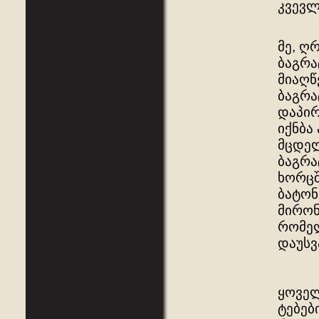
კვევლ
მე, ღ
ბაგრა
მიაღწ
ბაგრა
დაპირ
იქნბა
მცდელ
ბაგრა
ხორცშ
ბატონ
მირონ
რომელ
დაუსვ
ყოველ
ტებებ