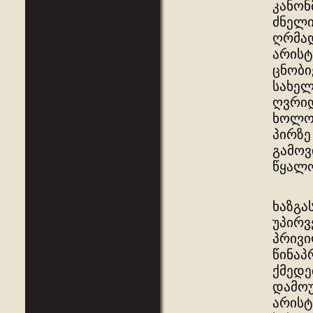
კანონ
ძნელი
ღრმად
არისტ
ცნობი
სახელ
ღვრიდ
ხოლო 
პირზე
გამოვ
წყალო
ხაზგა
უპირვ
პრივი
წინაპ
ქმედე
დამოუ
არისტ