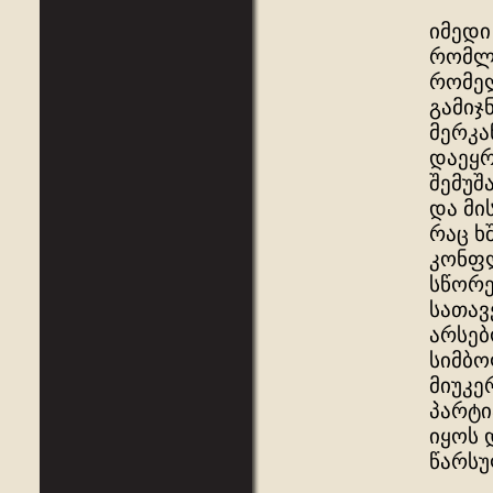
იმედი
რომლი
რომელ
გამიჯ
მერკა
დაეყრ
შემუშ
და მი
რაც ხ
კონფლ
სწორე
სათავ
არსებ
სიმბო
მიუკე
პარტი
იყოს 
წარსუ