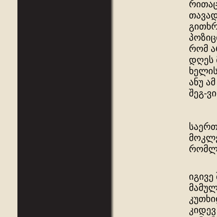
რითაც
თავად
გითხრ
პოზიც
რომ ა
დღეს 
ხელის
ანუ ა
შეგ-ვ
საერთ
მოკლე
რომლე
იგივე
მამულ
კუთხი
კიდევ