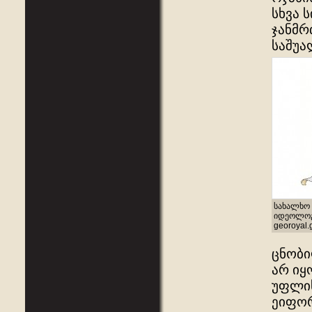
სხვა 
ჯანმრ
საშუა
სახალხო 
იდეოლოგი
georoyal.
ცნობი
არ იყ
უფლის
ეიფორ