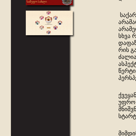
საქარ
არამა
არამე
სხვა 
დაფაზ
რის გ
ძალია
ასპექ
წერტი
პერსპ
ქვეყა
უფრო 
მნიშვ
სტარტ
მიმდი