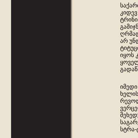
საქარ
კიდევ
ტრინი
გამიჯ
ღრმად
არ უნ
ტიტუც
იყოს 
ყოველ
გადაწ
იმედი
ხელის
რევოლ
ვერცე
შეხედ
საგარ
სტრა-