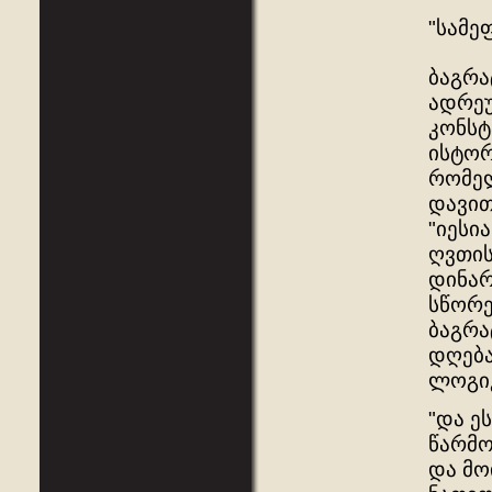
"სამე
ბაგრა
ადრეუ
კონსტ
ისტორ
რომელ
დავით
"იესი
ღვთის
დინარ
სწორე
ბაგრა
დღება
ლოგიკ
"და ე
წარმო
და მო