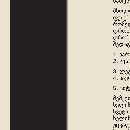
ნათელ
მხოლო
ფუძემ
რომელ
დროის
დროში
შედ¬გ
1. წა
2. გვ
3. ლე
4. სა
5. ტი
მემკვ
ხელის
სვეტი
ხელის
უცვალ