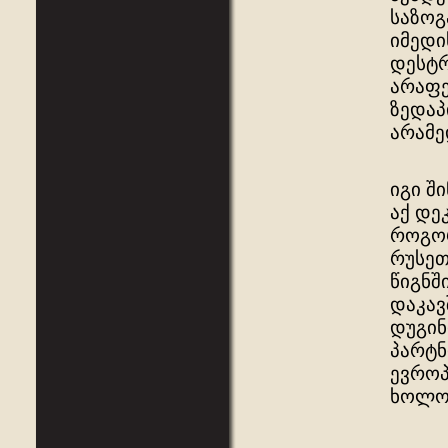
საზოგ
იმედი
დესტრ
არაფე
ზედაპ
არამე
იგი შ
აქ დე
როგორ
რუსეთ
წიგნშ
დაკავ
დუგინ
პარტნ
ევროპ
ხოლო 