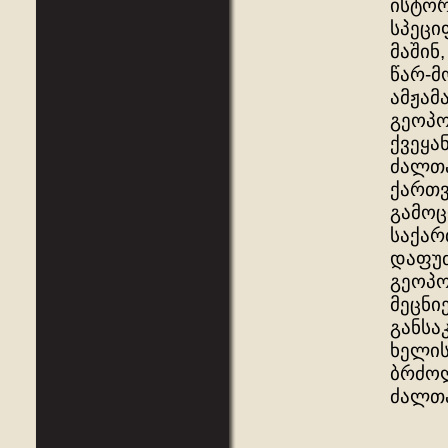
ისტორ
სპეცი
მაშინ
წარ-მ
ამჟამ
გეოპო
ქვეყა
ძალთა
ქართვ
გამოც
საქარ
დაფუძ
გეოპო
მეცნი
განსა
ხელის
ბრძოლ
ძალთა