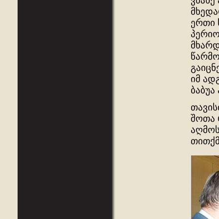
ვნახე
მხედა
ერთი 
პერიო
მხარდ
წარმო
გაიცნ
იმ ად
ბაბუა
თავის
შოთა 
აღმოს
თითქმ