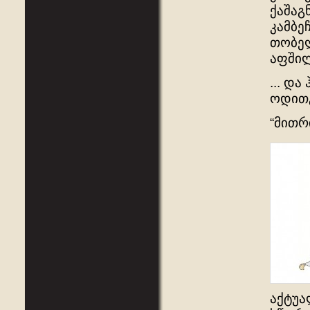
ქაშაგ
კამბე
თობელ
აფშილ
... დ
ოდითგ
“მითრ
აქტუა