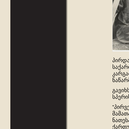
პირდა
საქარ
კარგა
ნაწარ
გავიხ
სპერის
“პირვ
მამათ
ნათეს
ქართუ