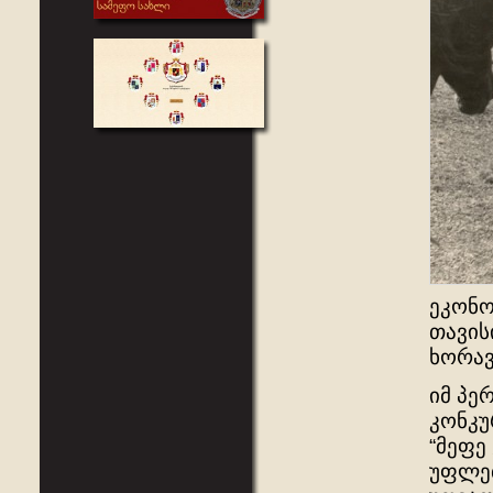
ეკონო
თავის
ხორავ
იმ პე
კონკუ
“მეფე
უფლებ