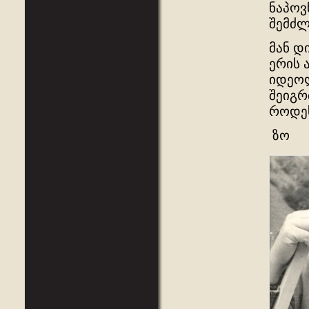
ნაპოვ
შემძლ
მან დ
ერის 
იდეოლ
შეიგრ
როდეს
ზო