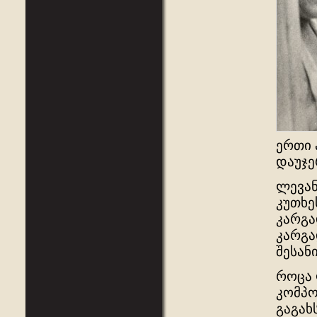
ერთი 
დაუჯე
ლევან
კუთხე
კარგა
კარგა
შესან
როცა 
კომპო
გაგახ