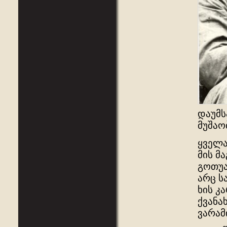
დაუმს
მუშაო
ყველა
მის მ
გოთუა
არც ს
ხის კ
ქვანა
ვარამ