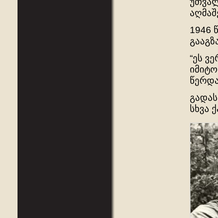
უთვალ
აღმაშ
1946 
გააგზ
“ეს ვ
იმიტო
წერდა
გადას
სხვა 