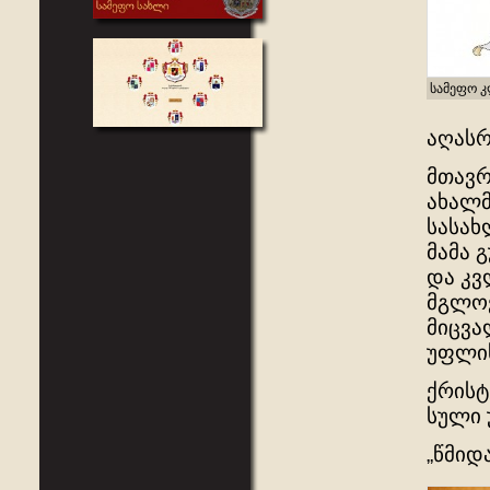
სამეფო 
აღას
მთავრ
ახალმ
სასახ
მამა 
და კვ
მგლოვ
მიცვა
უფლის
ქრისტ
სული 
„წმიდ