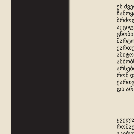
ეს ძვ
ჩამოყ
ბრძოლ
აუცილ
ცნობი
მარტო
ქართუ
ამიტო
ამბობ
არსებ
რომ დ
ქართვ
და არ
ყველა
რომაე
გაერთ