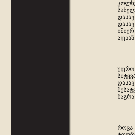
კოლხუ
სახელ
დასავ
დასავ
იმიერ
აფხაზ
უფრო 
სიტყვ
დასავ
შესატ
მაგრა
როცა 
ტოღრუ