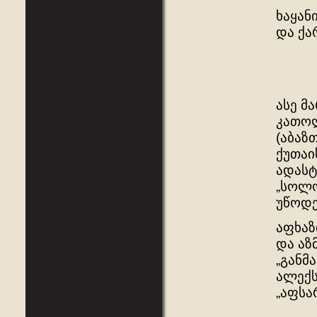
ხაყან
და ქა
ასე მ
კათოლ
(აბაზ
ქუთაი
ადასტ
„სოლო
უწოდე
აფხაზ
და აზ
„განმ
ალექს
„აფსარ