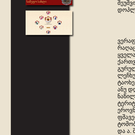
შეუშვ
დოპლო
ვერაფ
რაღაც
ყველა
ქართვ
გურულ
ლეჩხუ
ტაოხე
ანუ დ
ნაწილ
ტერიტ
ეროვნ
ფშავე
ტომობ
და ა.