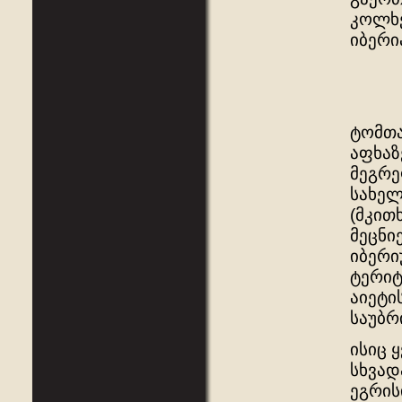
კოლხე
იბერი
ტომთა
აფხაზ
მეგრე
სახელ
(მკით
მეცნი
იბერი
ტერიტ
აიეტი
საუბრ
ისიც 
სხვად
ეგრის