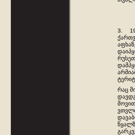
3. 19
ქართვ
აფხაზ
დაიპყ
რუსეთ
დამპყ
არმია
ტერიტ
რაც მ
დავდგ
მოვით
ვთვლი
დავაბ
წყალზ
გარკვ