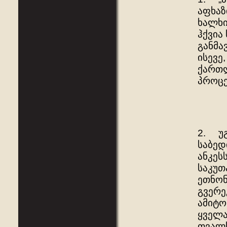
აფხაზ
ხალხი
ჰქვია
განმა
ისევე
ქართლ
პროცე
2. უგ
საბედ
ანკეს
საკუთ
ეთნონ
გვერე
ამიტო
ყველა
თვალს