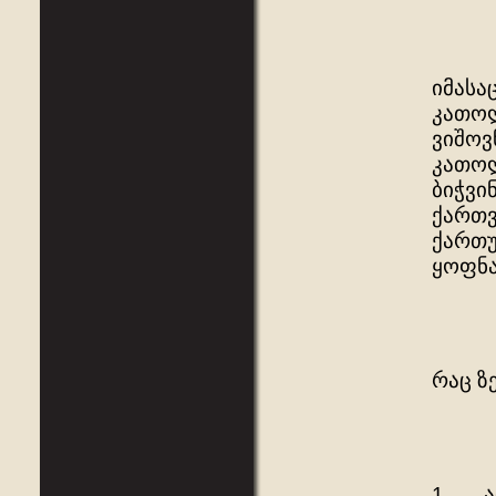
იმასა
კათოლ
ვიშოვ
კათოლ
ბიჭვი
ქართვ
ქართუ
ყოფნა
რაც ზ
1. „ა