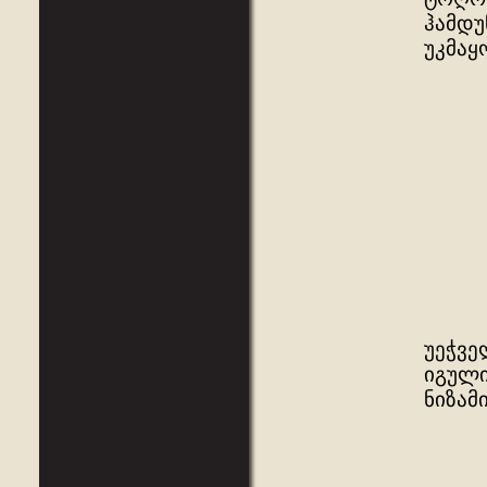
ჰამდუ
უკმაყ
„სოფ
სიგრ
უშემ
თანა
უეჭვე
იგული
ნიზამ