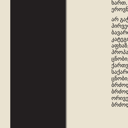
ხართ,
ეროვნ
არ გა
პირვე
ბავარ
კატეგ
აფხაზ
პროპა
ცნობი
ქართვ
საქარ
ცნობი
ბრძოლ
ბრძოლ
ორივე
ბრძოლ