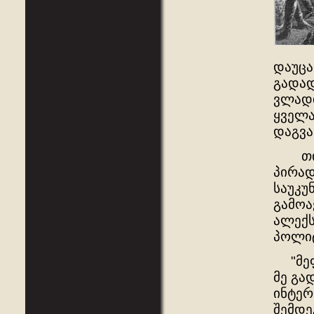
დაუცა
გადად
ვლადი
ყველა
დაგვა
თითქ
პირად
საუკუ
გამოა
ალექს
პოლიტ
"მეფე
მე გა
ინტერ
შემდე