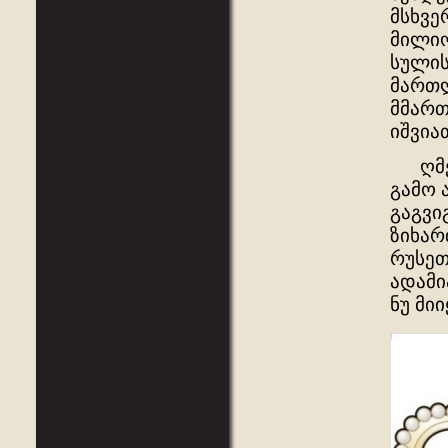
მსხვე
მილიო
სულის
მართლ
მმართ
იშვიათ
ღმერთ
გამო 
გაგვი
ზიხარ
რუსეთ
ადამი
ნუ მიი