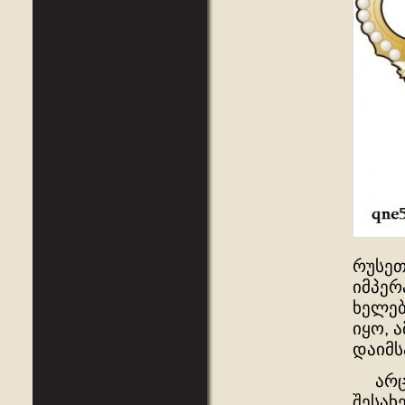
რუსეთ
იმპერ
ხელებ
იყო, 
დაიმს
არც ე
შესახ