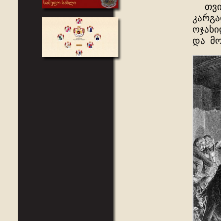
თვით 
კარგა
ოჯახი
და მო