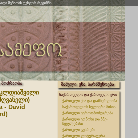
აიტი მუშაობს ტესტურ რეჟიმში
 მოძრაობა
მამული, ენა, სარწმუნოება
თ კლდიაშვილი
საქართველო და ქართველი ერი
ძღვანელი)
ქართული ენა და დამწერლობა
a - David
საქართველოს სულიერი მისია
rd)
ქართული ხუროთმოძღვრება
ქართული ეთნოსი და ზნე-
ჩვეულებანი
ქართული გვარები
ქართული ლიტერატურა