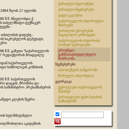
ქართული ხელოვნება
ქართული მეცნიერება
 1964 წლის 17 ივლისს
დედა ეკლესია
986 წ.წ. სწავლობდა ქ.
საქართველოს ისტორიული
ს სახელმწიფო ტექნიკურ
მხარეები
ტეტში.
ქართლის ცხოვრების
ქ. თბილისის დიდუბე -
სავალალო ეპიზოდები
ის საკრებულოს დეპუტატი,
საქართველოს ისტორიის
კერი.
საამაყო ფურცლები
ეროვნულ-
996 წ.წ. გაზეთი "საქართველოს
განმათავისუფლებელი
ის" რედაქტორის მოადგილე.
მოძრაობა
იდან საქართველოს
ჩვენებურები
იფო სიმბოლიკის კომისიის
ჰიპოთეზების სამყაროში
შორეული ახლობელი
000 წ.წ. საქართველოს
გეორგიკა
რი დაცვის, შრომისა და
ის სამინისტრო. პრესამსახურის
უცხოელები საქართველოს
შესახებ
ქართველები უცხო ხალხის
სამეფო კლუბის წევრი.
სამსახურში
სიის ხელმძღვანელი.
კეთილშობილთა აკადემიის