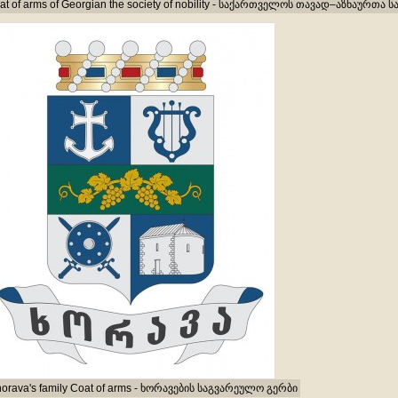
at of arms of Georgian the society of nobility - საქართველოს თავად–აზნაურთა
orava's family Coat of arms - ხორავების საგვარეულო გერბი