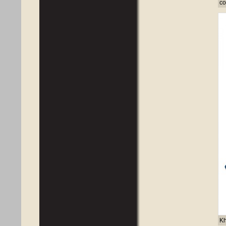
co
Kh