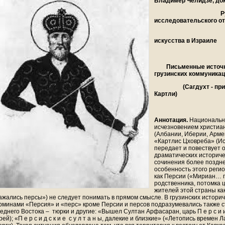
Владимер Челидзе,
д
о
Руководите
исследовательского о
Центра г
искусства в Израиле
Письменные источник
грузинских коммуника
(
Са
г
духт - пр
Картли
)
Аннотация.
Национальн
исчезновением христиан
(Албании, Иберии, Армен
«Картлис Цховреба» (Ис
передает и повествует о
драматических историче
сочинения более поздн
особенность этого реги
как Персии («Мириан… п
родственника, потомка 
жителей этой страны как
ажались персы») не следует понимать в прямом смысле. В грузинских истори
рминами «Персия» и «перс» кроме Персии и персов подразумевались также 
еднего Востока – тюрки и другие: «Вышел Султан Арфасаран, царь П е р с и
рей); «П е р с и д с к и е с у л т а н ы, далекие и близкие» («Летопись времен