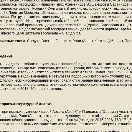
орги). Такая ситуация обусловлена тем, что вся территория к востоку от Кавк
равлялась Персидской империей эпох Ахеменидов, Аршакидов и Сасанидов (
торической арене Турецкий Султанат). В грузинских исторических текстах, в 
рей» Леонтия Мровели, об этом дано логическое географическое описание – 
лнца». По грузинским историческим данным, к этим народам в том числе при
стоку от грузин. Из исторических событий особенно выделяются обширный э
зни албанской принцессы, дочери правителя Рани (Арана) Барзабода и тщат
вествование о драматической государственной деятельности царицы Картли 
узинского царя Вахтанга Горгасала – С а г д у х т.
ючевые слова
: Сагдухт, Вахтанг Горгасал, Рани (Аран), Картли (Иберия), Пер
едение
тория древнеалбанско-грузинских отношений и дипломатических контактов эт
тичности. В «Картлис Цховреба» (История Грузии) историк XI века приводит
роические истории об этих событиях в эпическом стиле (Цулая 1986, 15-56). 
тературные видоизменения, в результате подробных историко-источниковедч
кстологических исследований в них появляются ранние письменные источники 
 основе детального анализа грузинских исторических сочинений выявлены 
хартишвили 2018, 20) первоисточников.
торико-литературный анализ
тери первых грузинских царей Арсока (Азо[rk]) и Парнаваза (Фарсман Аваз), 
инцессами Рани (Арана), сыграли определенную роль в объединении Самцхе
здания общегрузинского государства – Картли (Челидзе 2015-2016, 160-171; Ч
торая в иноязычных исторических источниках называется – Иберия (Челидзе 2
сомненно, интересным является повествование о династическом браке дочер