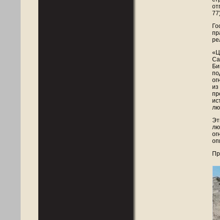
от
77)
Го
пр
ре
«Ц
Са
Би
по
ог
из
пр
ис
лю
Эт
лю
ог
оп
Пр