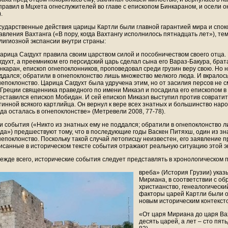
правил в Мцхета огнеслужителей во главе с епископом Бинкараном, и осели о
.
сударственные действия царицы Картли были главной гарантией мира и спок
авления Вахтанга («В пору, когда Вахтангу исполнилось пятнадцать лет»), т
лигиозной экспансии внутри страны:
арица Сагдухт правила своим царством силой и пособничеством своего отца.
гдухт, а преемником его персидский царь сделал сына его Вараз-Бакура, брат
нкаран, епископ огнепоклонников, проповедовал среди грузин веру свою. Но н
ддался; обратили в огнепоклонство лишь множество мелкого люда. И вкралос
непоклонство. Царица Сагдухт была удручена этим, но от засилия персов не 
 Греции священника праведного по имени Микаэл и посадила его епископом в 
еставился епископ Мобидан. И сей епископ Микаэл выступил против совратит
тинной всякого картлийца. Он вернул к вере всех знатных и большинство наро
да осталась в огнепоклонстве» (Метревели 2008, 77-78).
и события («Никто из знатных ему не поддался; обратили в огнепоклонство 
да») предшествуют тому, что в последующие годы Васкен Питяхш, один из зн
непоклонство. Поскольку такой случай летописцу неизвестен, его заявление п
исанные в историческом тексте события отражают реальную ситуацию этой э
ежде всего, исторические события следует представлять в хронологическом 
вреба» (История Грузии) указ
Мириана, в соответствии с о
христианство, генеалогически
факторы царей Картли были о
новым историческим контекст
«От царя Мириана до царя Ва
десять царей, а лет – сто пят