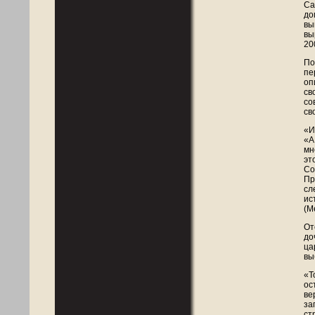
Са
до
вы
вы
20
По
пе
оп
св
со
св
«И
«А
мн
эт
Со
Пр
сл
ис
(М
От
до
ца
вы
«Т
ос
ве
за
ст