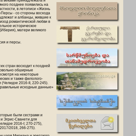
аза веками принадлежала и
много позднее появились на
частности, в летописи «Жизнь
«Персы - со стороны восхода
надлежат и албанцы, жившие к
пизод романтической любви в
ельное историческое
(Иберия), матери великого
сия и персы.
их стран восходит к поздней
 довольно обширные
Несмотря на некоторые
еских и также филолого-
(Челидзе 2016-II, 220-245).
«правильные исходные данные»
которые были сестрами и
 и Эгрис-Сванети для
елидзе 2016-I; 270-275),
017/2018, 266-275).
и царя Мириана и эретского