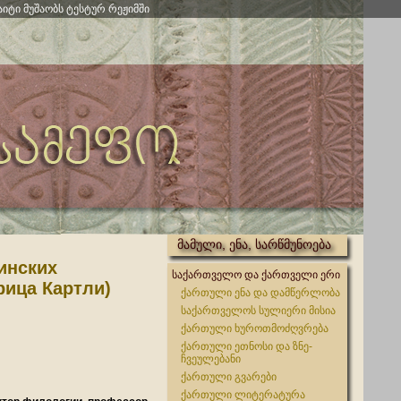
აიტი მუშაობს ტესტურ რეჟიმში
მამული, ენა, სარწმუნოება
инских
საქართველო და ქართველი ერი
рица Картли)
ქართული ენა და დამწერლობა
საქართველოს სულიერი მისია
ქართული ხუროთმოძღვრება
ქართული ეთნოსი და ზნე-
ჩვეულებანი
ქართული გვარები
ქართული ლიტერატურა