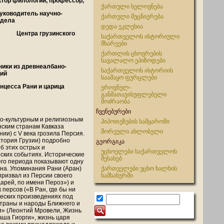
ктор филологии, профессор,
ქართული ხელოვნება
ль научно-
ქართული მეცნიერება
тдела
დედა ეკლესია
рузинского
საქართველოს ისტორიული
მხარეები
ქართლის ცხოვრების
სავალალო ეპიზოდები
и из древнеалбано-
საქართველოს ისტორიის
ций
საამაყო ფურცლები
инцесса Рани и царица
ეროვნულ-
განმათავისუფლებელი
მოძრაობა
ჩვენებურები
о-культурным и религиозным
ჰიპოთეზების სამყაროში
ским странам Кавказа
შორეული ახლობელი
ии) с V века грозила Персия.
тория Грузии) подробно
გეორგიკა
б этих острых и
უცხოელები საქართველოს
ских событиях. Исторические
შესახებ
его периода показывают одну
она. Упоминания Рани (Аран)
ქართველები უცხო ხალხის
ризвал из Персии своего
სამსახურში
царей, по имени Пероз») и
 персов («В Ран, где бы ни
ческих произведениях под
страны и народы Ближнего и
 и» (Леонтий Мровели, Жизнь
 Лаша Гиорги», жизнь царя