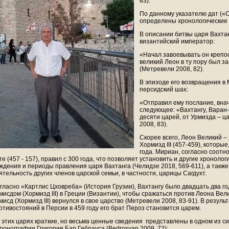
83).
По данному указателю дат («С
определены хронологические
В описании битвы царя Вахтан
византийский император:
«Начал завоевывать он крепос
великий Леон в ту пору был з
(Метревели 2008, 82).
В эпизоде его возвращения в
персидский шах:
«Отправил ему послание, вна
следующее: «Вахтангу, Варан-
десяти царей, от Урмизда – ц
2008, 83).
Скорее всего, Леон Великий – Л
Хормизд III (457-459), которые
года. Мириан, согласно соотн
те (457 - 157), правил с 300 года, что позволяет установить и другие хроноло
ждения и периоды правления царя Вахтанга (Челидзе 2018, 569-611), а такж
ятельность других членов царской семьи, в частности, царицы Сагдухт.
гласно «Картлис Цховреба» (История Грузии), Вахтангу было двадцать два год
мисдом (Хормизд III) в Греции (Византии), чтобы сражаться против Леона Вели
мисд (Хормизд III) вернулся в свое царство (Метревели 2008, 83-91). В резуль
отивостояний в Персии в 459 году его брат Пероз становится царем.
 этих царях краткие, но весьма ценные сведения представлены в одном из с
хронографии Григория Бар Гебрауса (Bedrosyan 2009, 72):