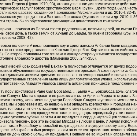
истава Пероза (Цулая 1979, 93), что как успешное дипломатическое действие
торических заслуг первого христианского царя Грузии. Эрети тогда была част
ртлийское царство, созданное Парнавазом (Мусхелишвили и др. 2010-I, 32-45)
оминался уже среди знати Вахтанга Горгасала (Мусхелишвили и др. 2010-II, 3
сти страны было обусловлено упомянутым династическим контактом:
ириан… призвал из Персии своего родственника, потомка царей, по имени П
ны свою дочь, а также земли от Хунани до Барды, по обеим сторонам Куры, н
етревели 2008, 42).
первой половине V века правящие круги христианской Албании были маздеана
о точно также представлено в «Картлис Цховреба». Картли пытался избежать 
8). Со второй половины того же века в лучшую сторону изменится государств
стояние албанского царства (Мамедова 2005, 244-356).
настический брак родителей Вахтанга полностью отличается от других подо
новном обусловленных государственными интересами. А союз грузино-албанс
лько дипломатическим приемом, но основан на эмоциональной и впечатляющ
сударственные стремления была лишь дипломатическая уловка, используема
ответственно, Мирдату удалось сделать албанской принцессе предложение н
 ту пору эриставом в Ране был Борзабод. … Была у … Борзабода дочь, благо
ени Сагдухт. Молва о красоте ее разожгла в сыне Арчила Мирдате страсть. За
личию твоему, жени меня на дочери Борзабода Сагдухт и установи меж нами 
иста мы и одолеваем их, но невмочь нам овладеть крепостями и городами Ра
емя, то приступит он к отмщению нам и станет разорять наши церкви и все 
ныне наступит конец вражде меж нами, и тогда царь персидский уважит наши
дежно укрепим рубежи Картли и не вкрадутся в сердца картлийцев сомнения и
оизвола персов». Все это высказал Мирдат из любви к деве. И Арчил исполни
сланника к Борзабоду с просьбой выдать дочь его в супруги своему сыну. Бор
дости, ибо край его был разорен, а сам он стеснен: просил клятвенного обещ
дал он дочь свою с большим приданым. Привели ее во Мцхета и справили свад