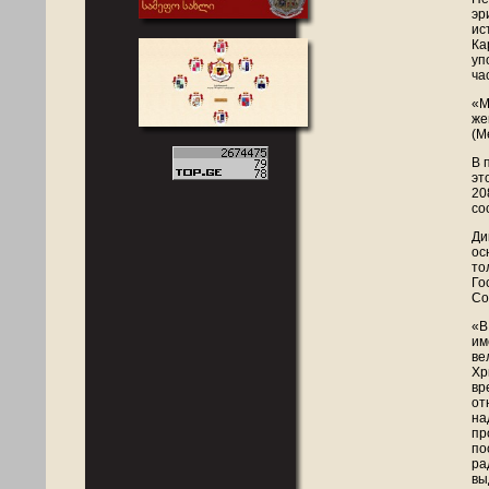
эр
ис
Ка
уп
ча
«М
же
(М
В 
эт
20
со
Ди
ос
то
Го
Со
«В
им
ве
Хр
вр
от
на
пр
по
ра
вы