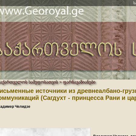
ს
საქართველოს სამეფოსათვის > ფარნავაზიანები
исьменные источники из древнеалбано-груз
оммуникаций (Сагдухт - принцесса Рани и ца
адимер Челидзе