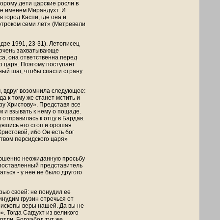
торому дети царские росли в
ее именем Мирандухт. И
 город Каспи, где она и
 отроком семи лет» (Метревели
дзе 1991, 23-31). Летописец
 очень захватывающе
са, она ответственна перед
о царя. Поэтому поступает
ный шаг, чтобы спасти страну
, вдруг возомнила следующее:
да к тому же станет мстить и
ру Христову». Представя все
м и взывать к нему о пощаде.
 отправилась к отцу в Бардав.
нувшись его стоп и орошая
ристовой, ибо Он есть бог
ством персидского царя»
ершенно неожиданную просьбу
опоставленный представитель
ться - у нее не было другого
рью своей: не понудил ее
инудим грузин отречься от
пископы веры нашей. Да вы не
. Тогда Сагдухт из великого
ртли. Борзабод тут же