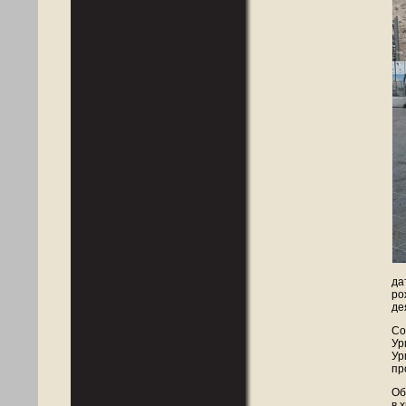
да
ро
де
Со
Ур
Ур
пр
Об
в 