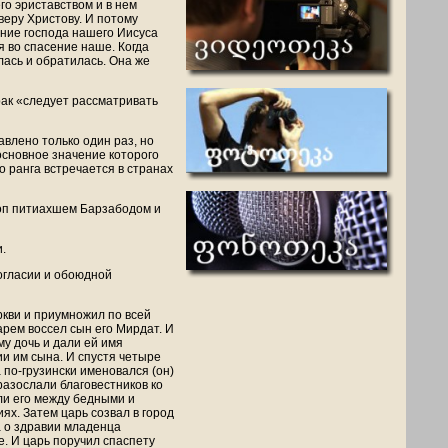
го эриставством и в нем
веру Христову. И потому
ание господа нашего Иисуса
я во спасение наше. Когда
лась и обратилась. Она же
рак «следует рассматривать
влено только один раз, но
основное значение которого
о ранга встречается в странах
коп питиахшем Барзабодом и
.
огласии и обоюдной
ркви и приумножил по всей
арем воссел сын его Мирдат. И
му дочь и дали ей имя
ии им сына. И спустя четыре
 по-грузински именовался (он)
разослали благовестников ко
ли его между бедными и
ях. Затем царь созвал в город
а о здравии младенца
е. И царь поручил спаспету