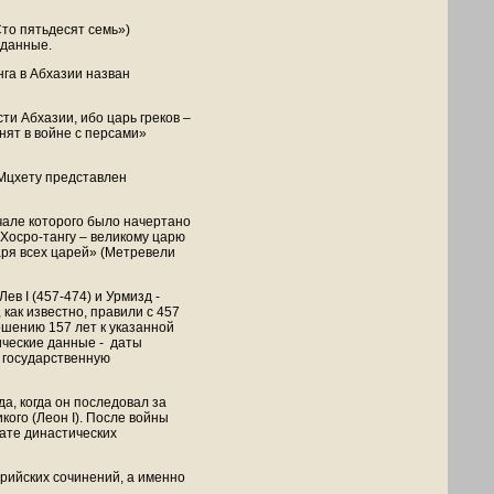
то пятьдесят семь»)
 данные.
га в Абхазии назван
ти Абхазии, ибо царь греков –
анят в войне с персами»
 Мцхету представлен
чале которого было начертано
Хосро-тангу – великому царю
аря всех царей» (Метревели
ев I (457-474) и Урмизд -
, как известно, правили с 457
ошению 157 лет к указанной
гические данные - даты
е государственную
а, когда он последовал за
кого (Леон I). После войны
тате династических
ирийских сочинений, а именно