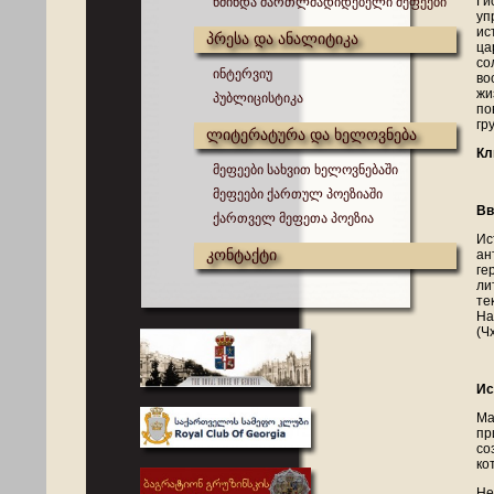
Ги
წმინდა მართლმადიდებელი მეფეები
уп
ис
პრესა და ანალიტიკა
ца
со
ინტერვიუ
во
жи
პუბლიცისტიკა
по
гр
ლიტერატურა და ხელოვნება
Кл
მეფეები სახვით ხელოვნებაში
მეფეები ქართულ პოეზიაში
Вв
ქართველ მეფეთა პოეზია
Ис
კონტაქტი
ан
ге
ли
те
На
(Ч
Ис
Ма
пр
со
ко
Не