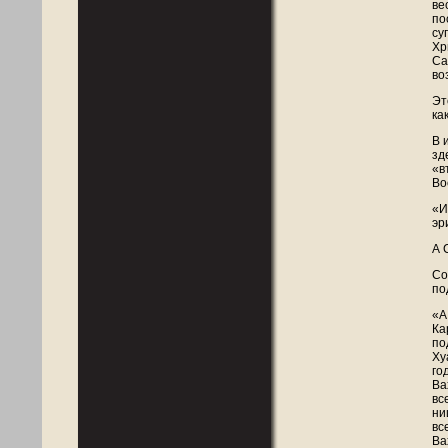
ве
по
су
Хр
Са
во
Эт
ка
В 
зд
«в
Во
«И
эр
А 
Со
по
«А
Ка
по
Ху
го
Ва
вс
ни
вс
Ва