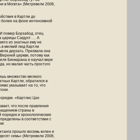
ни в Могвта» (Метревели 2008,
ойствия в Картли до
ем более на фоне интенсивной
 И помер Борзабод, отец
а царицы Сагдухт. … А
икто из знатных ему не
ь в мелкий люд Картли
смела дерзать. Призвала она
Верхней церкви, потому как
еля Бинкарана и научал вере
да, но малая часть простого
лишь множество мелкого
атных Картли, обратился в
рямо указывает на то, что
похи.
порядке. «Картлис Цхо
ывает, что после правления
бращением страны в
й порядок и хронологические
пределены в соответствии с
ом:
хтанга прошло восемь колен и
ьдесят семь» (Метревели 2008,