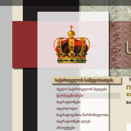
საქართველოს სამეფოსათვის
П
ძველი საქართველოს მეფეები
к
ფარნავაზიანები
ბაგრატიონები
Вл
იდეოლოგია
ბაგრატოვანთა წარმომავლობა
ბაგრატიონები დღეს
პროექტები