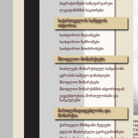
ბაგრატიონები საზღვარგარეთ
ლეგიტიმიზმის საკითხები
საქართველოს სამეფოს
ისტორია
საისტორიო მატიანეები
საისტორიო ნაშრომები
საისტორიო მოთხრობები
მსოფლიო მონარქიები
სიახლეები მონარქისტულ სამყაროში
ევროპის სამეფო დინასტიები
მსოფლიო მონარქიები
მსოფლიო მონარქიზმის ისტორიიდან
უავგუსტოესთა მორთულობანი და
სამკაულები
მართლმადიდებლობა და
მონარქია
ср
ქართველი წმინდანი მეფეები
те
Ср
უფლის მსასოებელი გვირგვინოსნები
ца