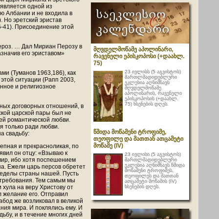
 является одной из
ью Албании и не входила в
. Но эретский эристав
6-41). Присоединение этой
ероз. … Дал Мириан Перозу в
მღვდელმოწამე აპოლინარი,
азначив его эриставом»
რავენელი ეპისკოპოსი (+დაახლ.
75)
23 ივლისს (5 აგვისტოს)
ми (Туманов 1963,186), как
მართლმადიდებლური
этой ситуации (Рапп 2003,
ეკლესია აღნიშნავს
енное и религиозное
მღვდელმოწამე
აპოლინარის, რავენელი
ეპისკოპოსის (+დაახლ.
75) ხსენების დღეს.
бных договорных отношений, в
кой царской пары был не
ей романтической любви.
я только ради любви.
წმიდა მოწამენი ტროფიმე,
а свадьбу:
თეოფილე და მათთან ათცამეტი
მოწამე (IV)
лепная и прекрасноликая, по
явил он отцу: «Взываю к
23 ივლისი (5 აგვისტოს)
мир, ибо хотя поспешением
მართლმადიდებლური
ეკლესია აღნიშნავს წმიდა
на. Ежели царь персов обретет
მოწამენი ტროფიმეს,
пределы страны нашей. Пусть
თეოფილეს და მათთან
 требования. Тем самым мы
ათცამეტი მოწამის (IV)
ხსენების დღეს.
 хула на веру Христову от
л желание его. Отправил
забод же возликовал в великой
ания мира. И поклялись ему. И
ьбу, и в течение многих дней