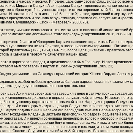
селились и ликовали весьма. И поднес царь сыну своему Самшвилде со всем е
селились Мирдат и Сагдухт. А сия царица Сагдухт проявила желание познать 
пруг ее собрал мужей, наученных в вере, и стали переводить ей благовествов
иста. И показали ей, что истинный бог – это Христос, принесший в жертву себ
гдухт вразумилась и познала веру истинную, оставила огнеслужение и крести
здвигла Самшвилдский Сион» (Метревели 2008, 76).
от эпизод «можно использовать как источник», а описанный династический б
к дипломатическое достижение этого периода» (Чхартишвили 2018, 208-209).
исторической части «Обращения Картли» название «правитель Рани» предста
есь он упоминается не как Эристав, а назван иранским термином – Питиахш, 
торой правитель» (Хинц 1969, 149-153) после царя (Питиахш - правитель этог
стока и Кавказа в первом тысячелетии нашей эры):
 затем царствовал Мирдат, и архиепископом был Глонокор. И этот архиепис
иставом был поставлен в Картли и Эрети» (Чхартишвили 1989, 23).
Сагдухт упоминает как Сахакдухт армянский историк XIII века Вардан Аревелци
зданная с особой любовью грузино-албанская царская семья при взаимном с
ддержке друг друга продолжала свою деятельность:
 сей царь Арчил дни своей жизни завершил в вере в святую троицу, создал це
ртли священников, диаконов и церковнослужителей, и помер. И вместо него ц
добно отцу своему царствовал он в великой вере. Народила царица Сагдухт е
арандзе. И снова царь Мирдат и царица Сагдухт молили господа о ниспослан
да Сагдухт родила сына и нарекла его персидским именем Варан-Хосро-Танг, а
хтанг. Рождение младенца Вахтанга преисполнило радости родителей его, и 
ем эриставам. И извлекли сокровища превеликие, золото и серебро, и подели
щими, и вознесли благодарение богу в многодневных молитвах и ночных бдени
ех знатных и многие дни справлял пиршество и веселие, и все молили господ
хтанга. Спаспет Саурмаг с великой мольбой выпросил Вахтанга на воспитани