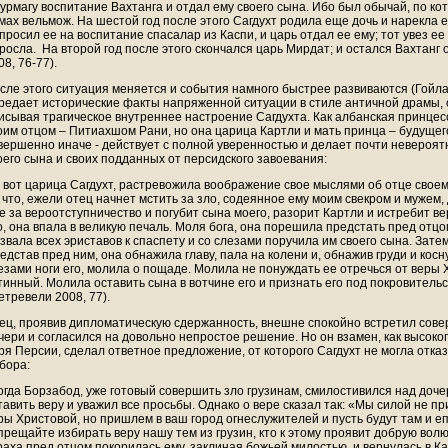
урмагу воспитание Вахтанга и отдал ему своего сына. Ибо был обычай, по ко
мах вельмож. На шестой год после этого Сагдухт родила еще дочь и нарекла 
просил ее на воспитание спасалар из Каспи, и царь отдал ее ему; тот увез ее в
росла. На второй год после этого скончался царь Мирдат; и остался Вахтанг
08, 76-77).
сле этого ситуация меняется и события намного быстрее развиваются (Гойла
редает исторические факты напряженной ситуации в стиле античной драмы,
исывая трагическое внутреннее настроение Сагдухта. Как албанская принцес
оим отцом – Питиахшом Рани, но она царица Картли и мать принца – будущег
вершенно иначе - действует с полной уверенностью и делает почти невероят
оего сына и своих подданных от персидского завоевания:
 вот царица Сагдухт, растревожила воображение свое мыслями об отце своем
 что, ежели отец начнет мстить за зло, содеянное ему моим свекром и мужем, 
е за вероотступничество и погубит сына моего, разорит Картли и истребит ве
о, она впала в великую печаль. Моля бога, она порешила предстать пред отцо
звала всех эриставов к спаспету и со слезами поручила им своего сына. Затем
едстав пред ним, она обнажила главу, пала на колени и, обнажив груди и кос
езами ноги его, молила о пощаде. Молила не понуждать ее отречься от веры Х
тинный. Молила оставить сына в вотчине его и признать его под покровитель
етревели 2008, 77).
ец, проявив дипломатическую сдержанность, внешне спокойно встретил сов
чери и согласился на довольно непростое решение. Но он взамен, как высок
ря Персии, сделал ответное предложение, от которого Сагдухт не могла отказа
бора:
огда Борзабод, уже готовый совершить зло грузинам, смилостивился над доче
тавить веру и уважил все просьбы. Однако о вере сказал так: «Мы силой не пр
ры Христовой, но пришлем в ваш город огнеслужителей и пусть будут там и е
прещайте избирать веру нашу тем из грузин, кто к этому проявит добрую волю»
раха пред отцом покорилась ему, заклиная божьей милостью, и вернулась в Ка