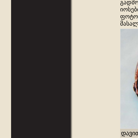
გადმო
იოსებ
ფოტო-
მასალ
დავი