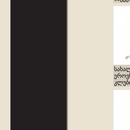
სახა
ეროვ
კლუბი