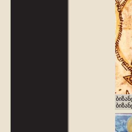
ბიზან
ბიზა