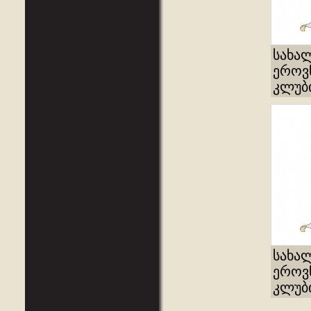
სახა
ეროვ
კლუბი
სახა
ეროვ
კლუბი