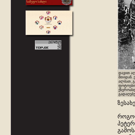
დავით აღ
მთიდან. 
ალბათ, 
ფოტოების
ქსეროასლ
გადაღებუ
ზესახ
როგორ
პეტერ
გამოს