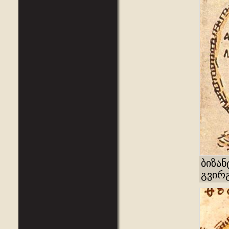
ბიზა
გვირგ