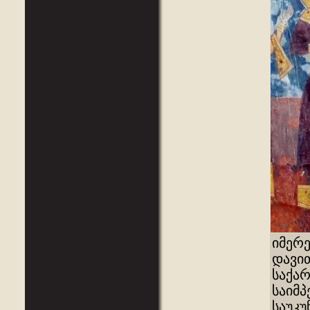
იმერე
დავით
საქა
საიმპ
საუკუ