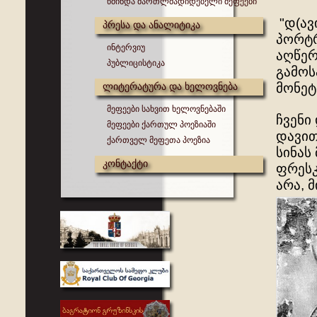
წმინდა მართლმადიდებელი მეფეები
"დ(ავ
პრესა და ანალიტიკა
პორტრ
ინტერვიუ
აღწერ
პუბლიცისტიკა
გამოს
ლიტერატურა და ხელოვნება
მონეტ
მეფეები სახვით ხელოვნებაში
ჩვენი
მეფეები ქართულ პოეზიაში
დავით
ქართველ მეფეთა პოეზია
სინას
კონტაქტი
ფრესკ
არა, 