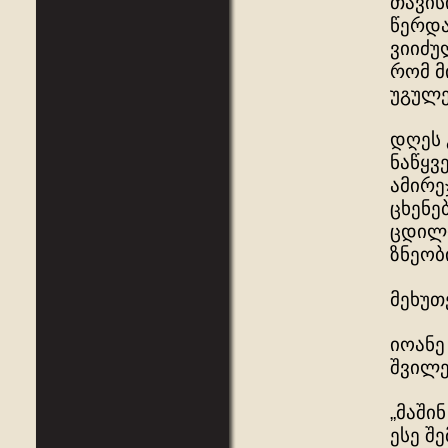
თავის
წერდა
ვიიძუ
რომ მ
უგულე
დღეს 
ნაწყვ
ამირე
ცხენე
ცდილო
ზნეობ
მეხუთ
იოანე
შვილე
„მაში
ესე შ