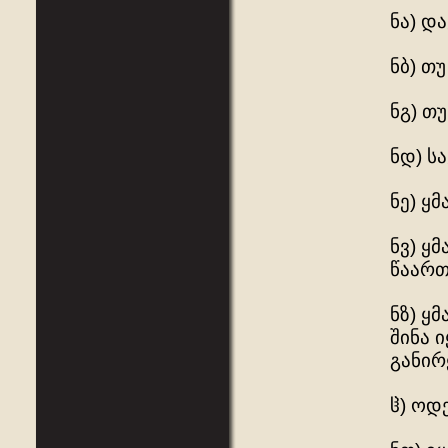
ნა) დ
ნბ) თუ
ნგ) თუ
ნდ) ს
ნე) ყ
ნვ) ყ
წაართ
ნზ) ყ
შინა 
განირყ
ჱ) ოდ