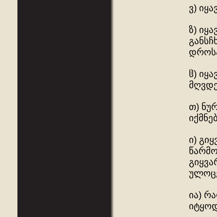
ვ) იყ
ზ) იყ
განსჩ
დროს
ჱ) იყ
მღვდე
თ) ნუ
იქმნე
ი) გი
წარმო
გიყვა
ულოც
ია) რ
იტყოდ