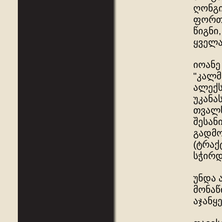
ღონგი
ფორთე
წიგნი
ყველა
იოანე
"კალმ
ალექს
უკანა
თვალს
შესან
გადმო
(ტრაქ
სჭირდ
უნდა 
მონაწ
აჯანყ