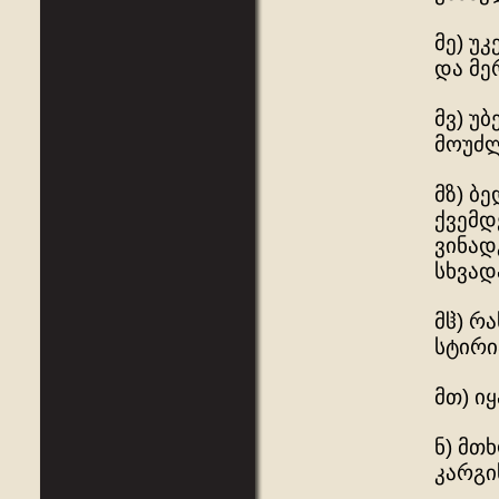
მე) უ
და მე
მვ) უ
მოუძ
მზ) ბ
ქვემდ
ვინად
სხვად
მჱ) რ
სტირი
მთ) ი
ნ) მთ
კარგი