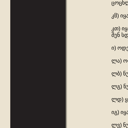
ცოცხლ
კჱ) იყ
კთ) ი
შენ სდ
ი) ოდ
ლა) ო
ლბ) ნ
ლგ) ნ
ლდ) ყ
იგ) ი
ლვ) ნ