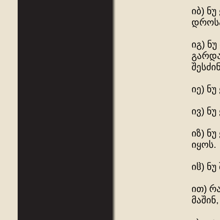
იბ) ნ
დროსა
იგ) ნ
გარდა
შესძინ
იე) ნ
ივ) ნ
იზ) ნ
იყოს.
იჱ) ნ
ით) რ
მაშინ