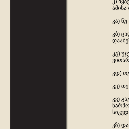
კ) იყ
ამისა
კა) ნ
კბ) ც
დააბე
კგ) უ
ვითარ
კდ) თ
კე) თ
კვ) გ
წარმო
სიკვდ
კზ) დ