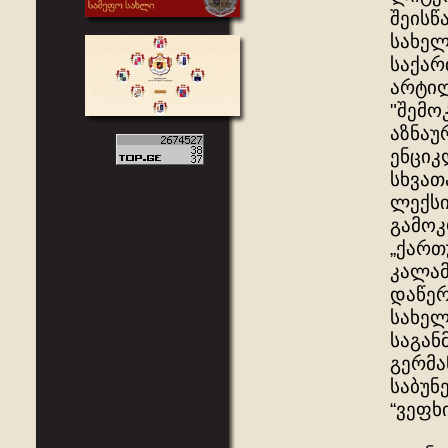
შეისწ
სახელ
საქარ
არტილ
"შემო
აზნაუ
ენციკ
სხვათ
ლექსი
გამოკ
„ქართ
კალამ
დაწერ
სახელ
საგან
გერმა
საბუნ
“ვეფხ