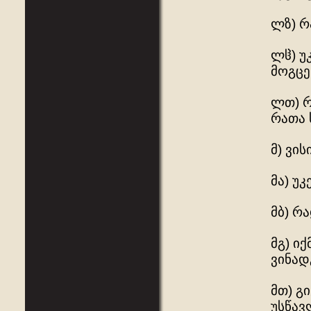
ლზ) რ
ლჱ) უ
მოგცე
ლთ) რ
რათა 
მ) ვი
მა) უ
მბ) რ
მგ) ი
ვინად
მთ) გ
უსწავ