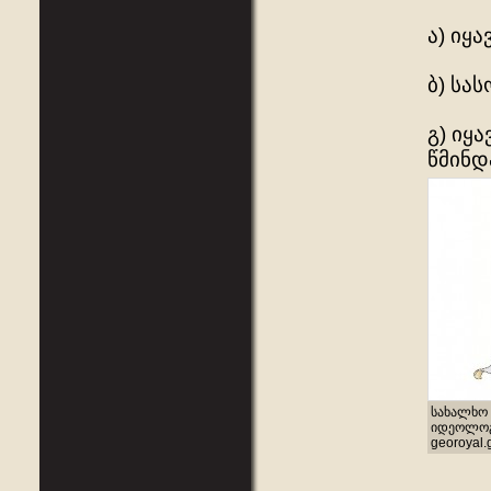
ა) იყ
ბ) სა
გ) იყ
წმინდ
სახალხო 
იდეოლოგი
georoyal.