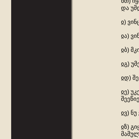
ნთ) ი
და უმ
ჲ) ვი
ჲა) ვ
ჲბ) მ
ჲგ) უმ
ჲდ) შ
ჲე) უ
შეეწიე
ჲვ) ნ
ჲზ) გ
მამულ