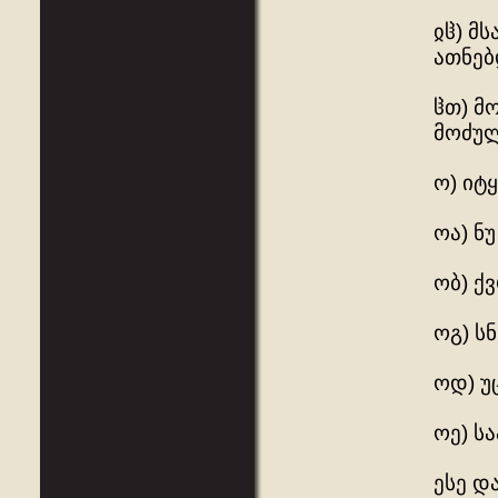
ჲჱ) მ
ათნებ
ჱთ) მ
მოძულ
ო) იტ
ოა) ნ
ობ) ქ
ოგ) ს
ოდ) უ
ოე) ს
ესე დ