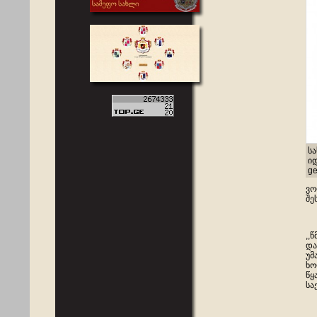
ს
ი
ge
ვო
შე
,,
და
უმ
ხო
წყ
სა