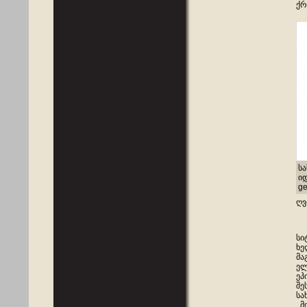
ქრ
ს
ი
ge
ღვ
სი
ხე
მა
ელ
ეპ
შე
სა
,,