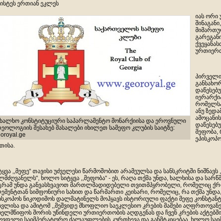
ისტეს ერთიან ეკლეს
იას ორი 
შინაგან
მიმართულ
გარეგან
ქვეყანასთ
ურთიერთ
პირველი
განსახო
დაწესებ
იერარქია
რომელსა
ანუ ზედ
ამოცანის
ახალხო კონსტიტუციური საპარლამენტო მონარქიისა და ეროვნული
დაწესებ
დეოლოგიის შესახებ მასალები იხილეთ სამეფო კლუბის საიტზე:
მეფობა,
oroyal.ge
ეპისკოპო
თისა.
ტყვა ,,მეფე“ თავისი უძველესი წარმოშობით არამეულსა და სანსკრიტში ნიშნავს
ლმძღვანელს“, ხოლო სიტყვა ,,მეფობა“ - ეს, რაღა თქმა უნდა, ხალხისა და სარწმუ
გრამ უნდა განვასხვავოთ მართლმადიდებელი თვითმპყრობელი, რომელიც ქრ
ემენტთან სიმფონიური სახით და წარმართი კეისარი, რომელიც, რა თქმა უნდა,
ისკოპოს ნიკოდიმოს დალმატინელს მოჰყავს ისტორიული ფაქტი მეფე კონსტანტი
სვლისა და ამიტომ ,,მეშვიდე მსოფლიო საეკლესიო კრების მამები აღფრთოვანე
ხელმწიფოს შორის უწინდელი ურთიერთობის აღდგენას და ჩვენ კრების აქტებშ
მღვდელი საიმპერატორო ძალაუფლების კურთხევა და განმტკიცებაა, ხოლო სა