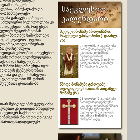
ვთ, რომ ქრისტიანულ
ოებაში ორგვარი
ლებაა, სამოქალაქო და
რო; სამოქალაქო
ლება განაგებს გარეგან
ს, სასულიერო ხელისუფლება კი
 ადევნებს იმას, რაც ეხება
 სულიერ მდგომარეობას.
მღვდელმოწამე აპოლინარი,
აქო - მართავს სამოქალაქო
რავენელი ეპისკოპოსი (+დაახლ.
თ, სასულიერო - ღვთის
75)
 და არაკეთილგონიერად
23 ივლისს (5 აგვისტოს)
ბთ ქრისტიანული
მართლმადიდებლური
ოებიდან დროებით განყენებით
ეკლესია აღნიშნავს
მღვდელმოწამე
რებს; ორთავ ხელისუფლების,
აპოლინარის, რავენელი
აქოსა და სასულიეროს,
ეპისკოპოსის (+დაახლ.
მიზანი სხვა არა უნდა იყოს
75) ხსენების დღეს.
არა თავის ქვეშევრდომთა
ეობა და ღვთის სახელის
- ვკითხულობთ წმ. ტიხონ
ქმედებათა ერთიანობა
წმიდა მოწამენი ტროფიმე,
თეოფილე და მათთან ათცამეტი
მოწამე (IV)
23 ივლისი (5 აგვისტოს)
მართლმადიდებლური
კუთარ შეხედულებას ეკლესიასა
ეკლესია აღნიშნავს წმიდა
იერებით კაცთათვის ბოძებული
მოწამენი ტროფიმეს,
თეოფილეს და მათთან
ს ღვთიურ საქმეთათვის,
ათცამეტი მოწამის (IV)
დინარეობს რა ერთი და იგივე
ხსენების დღეს.
ია ,,მართლმადიდებლურ