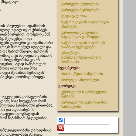
 მსგავსად“.
ქართული ხელოვნება
ი
ქართული მეცნიერება
დედა ეკლესია
საქართველოს ისტორიული
ს სწავლებით, ადამიანის
მხარეები
ხოლოდ უფალ იესო ქრისტეს
ქართლის ცხოვრების
თან ზიარებით, რომელიც მან
სავალალო ეპიზოდები
ზე. შეურევნელი და
ტეში ღვთიური და ადამიანური
საქართველოს ისტორიის
ზღვრავს მართებულ იდეალს და
საამაყო ფურცლები
ა და სახელმწიფოს ჯეროვან
ეროვნულ-
მწიფო კი ნაყოფია ადამიანის
განმათავისუფლებელი
ლი მოღვაწეობისა და არ
მოძრაობა
 სფერო, სადაც სამართლის
ჩვენებურები
ბოდა ღვთისა და მისი
ომეცა მე მამისა ჩემისაგან“
ჰიპოთეზების სამყაროში
რება უნდა ემორჩილებოდეს
შორეული ახლობელი
გეორგიკა
უცხოელები საქართველოს
შესახებ
აუკუნეების განმავლობაში
დეას, სხვა სიტყვებით რომ
ქართველები უცხო ხალხის
მეფობის ჰარმონიურ ერთობას,
სამსახურში
ისა და ადამიანურის
ნკაცების დოგმატიდან
, რომ ნებისმიერ მცდელობას
 სამღვდელოებისა და ხალხისა,
 მდგომარეობაში მოჰყავს,