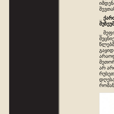
იმდენ
შევთა
_
ქარ
მუზეუ
_ მეფ
მეცნი
წლებშ
გაყიდ
არაოფ
მეთორ
არ არ
რუსეთ
დღესა
რომან