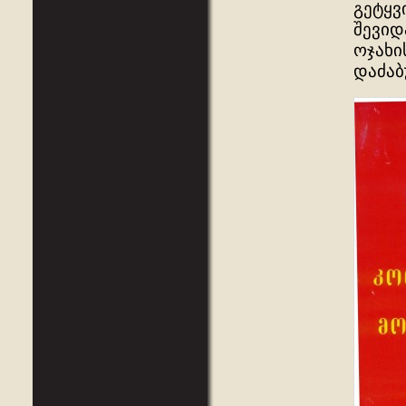
გეტყვ
შევიდ
ოჯახი
დაძაბ