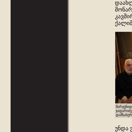
დაახლ
მონარ
კავში
ქალიშ
მარჯვნიდ
ჯაფარიძე
დამსახურ
უნდა 