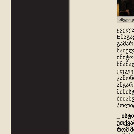
სამეფო კ
ყველა
Eმაგა
გამარ
საძულ
იმიტო
ხმამა
უფლებ
კანონ
ანგარ
მინის
ბიძაშ
პოლიტ
_
ისტ
უთქვა
რომ
მ