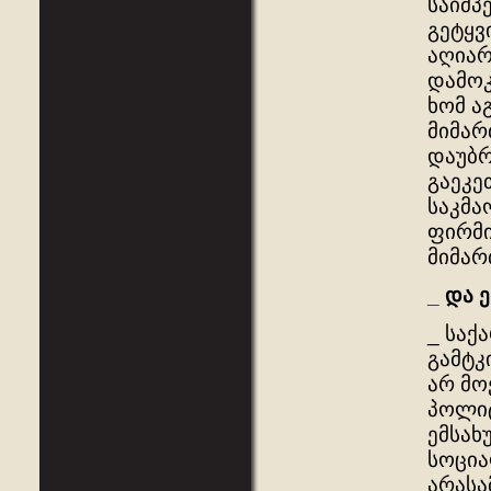
საიმპ
გეტყვ
აღიარ
დამოკ
ხომ ა
მიმარ
დაუბრ
გაეკე
საკმა
ფირმი
მიმარ
_
და
ე
_ საქ
გამტკ
არ მო
პოლიტ
ემსახ
სოცია
არასა