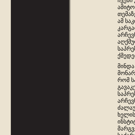
ჩვენი
ამიტო
თემაზ
ამ სა
კარგა
არჩევ
აღქმუ
საპრე
ქმედე
მინდა
მონარ
რომ ს
გავაკ
საპრე
არჩევ
ძალაუ
ხელის
ინსტი
მარგვ