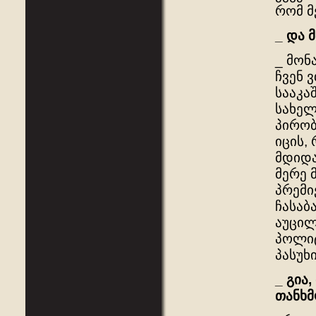
რომ მ
_
და
_ მონ
ჩვენ 
სააკა
სახელ
პირობ
იცის,
მდიდა
მერე 
პრემი
ჩასაბ
აუცილ
პოლიტ
პასუხ
_
გია
,
თანხმ