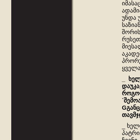
იმასა
ადამი
უნდა 
საზია
შორის
რუსეთ
მიესა
აკადე
პრორუ
ყველა
_
ხელ
დაუკა
როგო
`
შემო
G
გან
თავმ
_ ხელ
პატრი