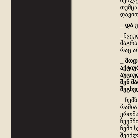
შვილე
თუმცა
დავით
_
და
_ჩვეუ
მაგრა
რაც ა
_
მოდ
აქტიუ
აუცი
შენ
მა
შეგხვ
_ ჩემ
რაშია
ერთმა
ჩვენშ
ჩემი 
შეიძლ