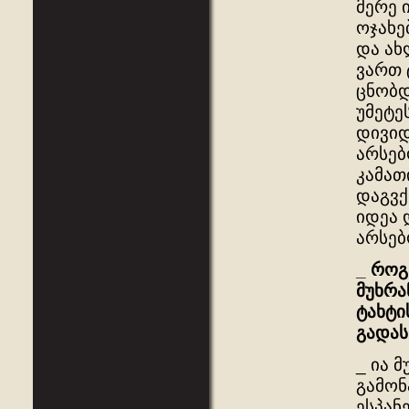
მერე 
ოჯახე
და ახ
ვართ 
ცნობდ
უმეტე
დივიდ
არსებ
კამათ
დაგვქ
იდეა 
არსებ
_
როგ
მუხრა
ტახტი
გადა
_ ია 
გამონ
ესპან