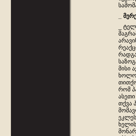
სამომ
_
მერ
_ ტელ
მაგრა
არავი
რეაქც
რადგა
საზოგ
მისი 
ხოლო 
თითქო
რომ პ
ასეთი
თქვა 
მომავ
ეკლეს
ხელის
მონარ