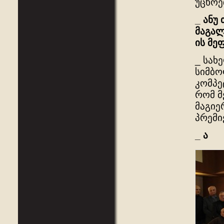
უცხოე
_
ანუ
მაგა
ის
მე
_ სახ
სიმბო
კომპე
რომ მ
მაგიე
პრემი
_
ა