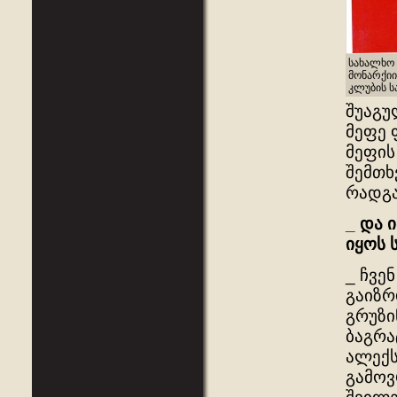
სახალხო
მონარქიი
კლუბის სა
შუაგუ
მეფე 
მეფის
შემთხ
რადგა
_
და
ი
იყოს
_ ჩვე
გაიზრ
გრუზი
ბაგრა
ალექს
გამოვ