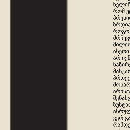
წელიწ
რომ ე
პრესი
ზრდია
როგორ
მრჩევ
მილიო
ასეთი
არ იქ
ნაზირ
მასკა
პროექ
მონარ
არისტ
შენახ
ზუსტა
ასრულ
ვერ გ
რამდე