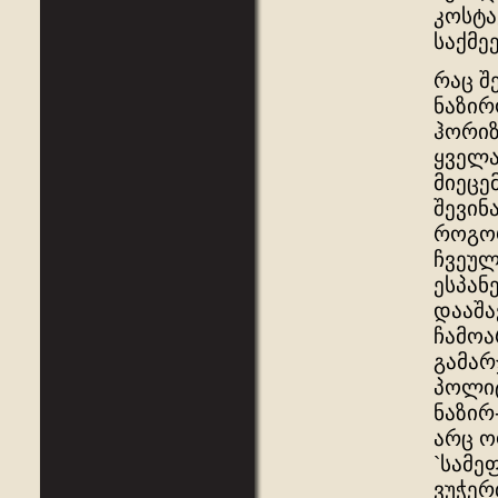
კოსტა
საქმე
რაც შ
ნაზირ
ჰორიზ
ყველა
მიეცე
შევინ
როგორ
ჩვეულ
ესპან
დააშა
ჩამოა
გამარ
პოლიტ
ნაზირ
არც ო
`სამე
ვუჭერ