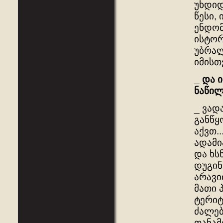
უხდიდ
წესი,
ენდომ
ისტორ
უბრალ
იმისთ
_
და
ი
ნაწი
_ ვად
განწყ
აქვთ.
ადამი
და ხს
დუგინ
არავი
მათი 
ტერიტ
ძალებ
თანამ