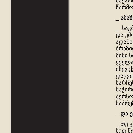
საქარ
წარმო
_
ამაზ
_ საკ
და უმ
ადამი
ბრაზი
მისი 
ყველა
ისევ 
დაცვი
სარჩე
საჭირ
პერსო
საპრე
_
და
ე
_ თუ 
ხუთ წ