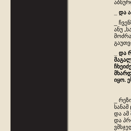
აბსურ
_
და
_ ჩვე
ანუ „
მოძრა
გაუთვ
_
და
მაგა
ჩხეიძ
მხარდ
იყო
.
ე
_ რეზ
სანამ
და ამ
და პრ
ვმსჯე