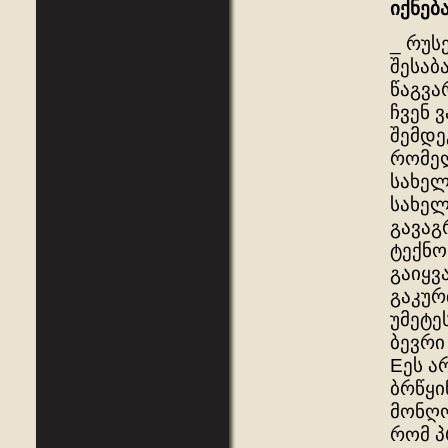
იქნებ
_ რუს
შესაბ
წაგვა
ჩვენ 
შემდე
რომელ
სახელ
სახელ
გავაგ
ტექნო
გაიყვ
გაკურ
უმეტე
ბევრი
Eეს ა
ბრწყი
მონღო
რომ პ