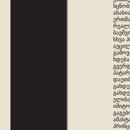
სცნობ
ახასი
ერთმა
რეალუ
ბავშვ
სხვა 
აუცილ
გამოვ
ხდება
გვერდ
პატარ
დაუთმ
გახდე
გახდე
ელისა
იმიტო
გაგებ
ამასტ
პრინც