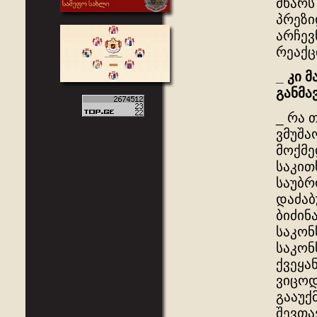
მხარს
პრეზი
არჩევ
რეაქც
_
კი
მ
განმა
_ რა 
ვმუშა
მოქმე
საკით
საუბრ
დაძაბ
ბიძინ
საკონ
საკონ
ქვეყა
ვიცოდ
გააუქ
შევთა