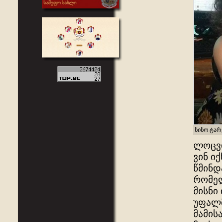
ნინო ტარ
ლოცვი
ვინ ი
წმინდ
რომელ
მისნი
უფალმ
მამის