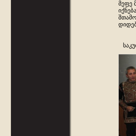
მეფე 
იქნებ
შთამო
დიდებ
საკუ