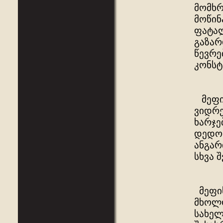
მომხრ
მოწინ
ფატალ
გაზარ
წევრე
კონსტ
მეფის
ვიდრე
ხარჯე
დედოფ
ანგარ
სხვა 
მეფის
მხოლო
სახელ