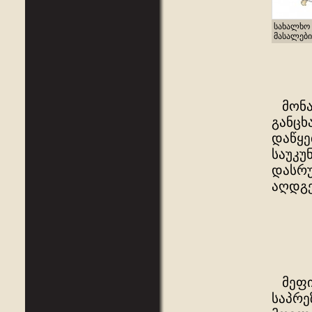
სახალხო 
მასალები
მონარ
განცხ
დაწყე
საუკუ
დასრ
აღდგე
მეფის
საპრე