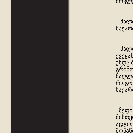
მოვლე
ძალია
საქარ
ძალია
ქვეყა
უნდა 
გრძნო
მაღლა
როგორ
საქარ
მეფის
მისთვ
ადგილ
მონაწ