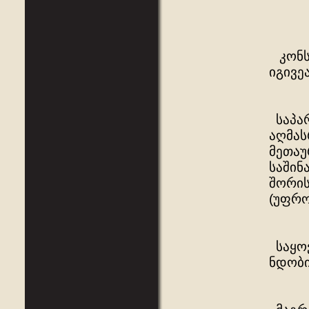
კონსტ
იგივე
საპა
აღმას
მეთაუ
საშინ
შორის
(უფრო
საყოვ
ნდობი