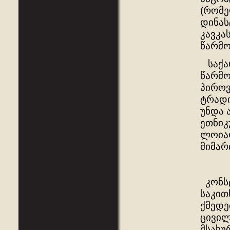
(რომე
დინას
კავკა
წარმ
საქარ
წარმო
პიროვ
ტრადი
უნდა 
ეთნიკ
ლოიალ
მიმარ
კონსტ
საკით
ქმედე
ცივილ
მსახუ