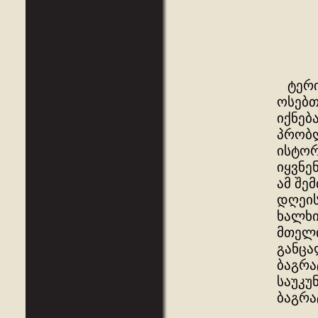
ტერიტ
ოსებთ
იქნებ
პრობლ
ისტორ
იყვნე
ამ შე
დღეის
ხალხი
მთელი
განცა
ბაგრა
საუკუ
ბაგრა