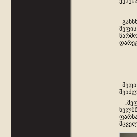
ექნებ
განსხ
მეფის
წარმო
დარეგ
მეფის
შეიძლ
„მეფ
ხელმწ
ფარნა
მცველ