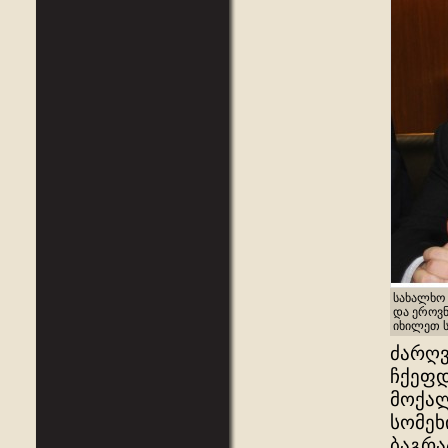
სახალხო 
და ეროვნ
იხილეთ ს
ძარღვ
ჩქეფდ
მოქალ
სომეხ
ბაგრა