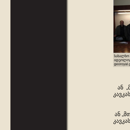
სახალხო 
იდეოლოგი
georoyal.
ან „მ
კავკა
ან „მ
კავკა