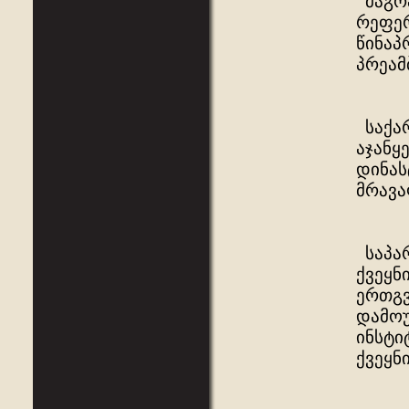
მაგრა
რეფერ
წინაპ
პრეამ
საქარ
აჯანყ
დინას
მრავა
საპარ
ქვეყნ
ერთგვ
დამოუ
ინსტი
ქვეყნ