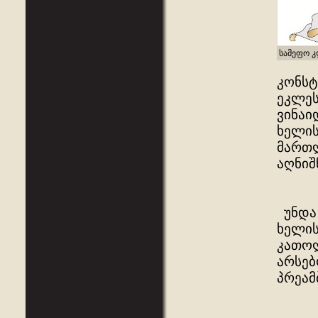
სამეფო კ
კონსტ
ეკლეს
ვინაი
ხელის
მართ
აღნიშ
უნდა 
ხელის
კათოლ
არსებ
პრეამ