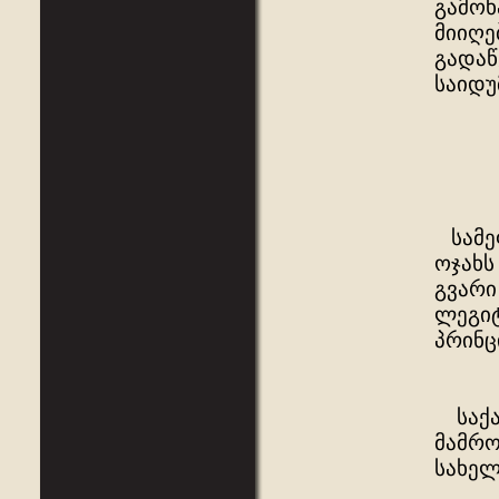
გამოხ
მიიღე
გადაწ
საიდ
სამეფ
ოჯახს
გვარი
ლეგიტ
პრინც
საქა
მამრო
სახელ