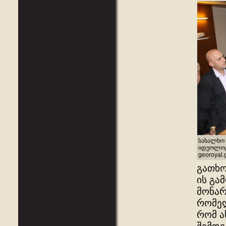
სახალხო 
იდეოლოგი
georoyal.
გათხო
ის გა
მონარ
რომელ
რომ ა