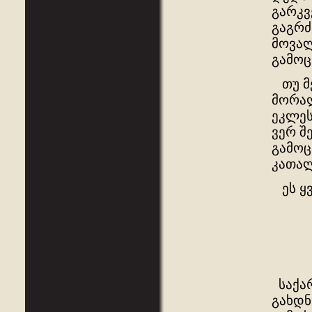
გარკვ
გაგრძ
მოვალ
გამოც
თუ მე
მორალ
ეკლეს
ვერ შ
გამოც
კათა
ეს ყვ
საქარ
გახდნ