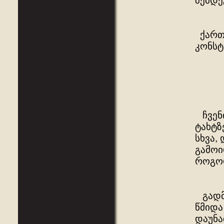
შემდე
ქართუ
კონსტ
ჩვენი
ტახტზ
სხვა,
გამოი
როგორ
გადმო
წმიდა
დაუნა