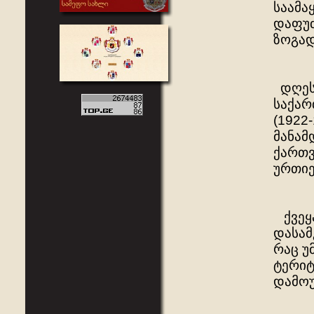
საამა
დაფუძ
ზოგად
დღეს,
საქარ
(1922
მანამ
ქართვ
ურთიე
ქვეყა
დასამ
რაც უ
ტერიტ
დამო