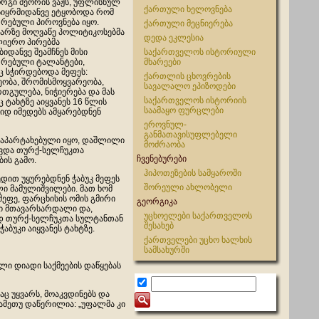
ორგი მეორის ვაჟს, უფლისწულ
ქართული ხელოვნება
სიყრმიდანვე ეტყობოდა რომ
თრებული პიროვნება იყო.
ქართული მეცნიერება
კარზე მოღვაწე პოლიტიკოსებმა
დედა ეკლესია
ლიერო პირებმა
იდანვე შეამჩნეს მისი
საქართველოს ისტორიული
თრებული ტალანტები,
მხარეები
 სჭირდებოდა მეფეს:
ქართლის ცხოვრების
ეობა, შრომისმოყვარეობა,
სავალალო ეპიზოდები
რთგულება, ნიჭიერება და მას
საქართველოს ისტორიის
ც ტახტზე აიყვანეს 16 წლის
საამაყო ფურცლები
დიდ იმედებს ამყარებდნენ
ეროვნულ-
განმათავისუფლებელი
 გაპარტახებული იყო, დაშლილი
მოძრაობა
ავდა თურქ-სელჩუკთა
ჩვენებურები
ბის გამო.
ჰიპოთეზების სამყაროში
დით უყურებდნენ ჭაბუკ მეფეს
შორეული ახლობელი
ი მამულიშვილები. მათ ხომ
მეფე, ფარცხისის ომის გმირი
გეორგიკა
ლი მთავარსარდალი და,
უცხოელები საქართველოს
ად თურქ-სელჩუკთა სულტანთან
შესახებ
ბუკი აიყვანეს ტახტზე.
ქართველები უცხო ხალხის
სამსახურში
ი დიადი საქმეების დაწყებას
ც უყვარს, მოაკვდინებს და
რამეთუ დაწერილია: „უფალმა კი