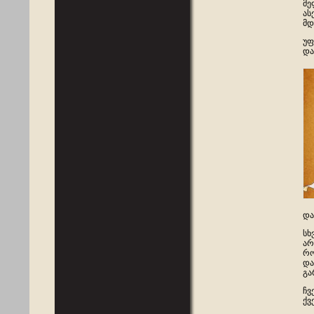
მე
ას
მდ
უფ
და
და
სხ
არ
რო
და
გა
ჩვ
ქვ