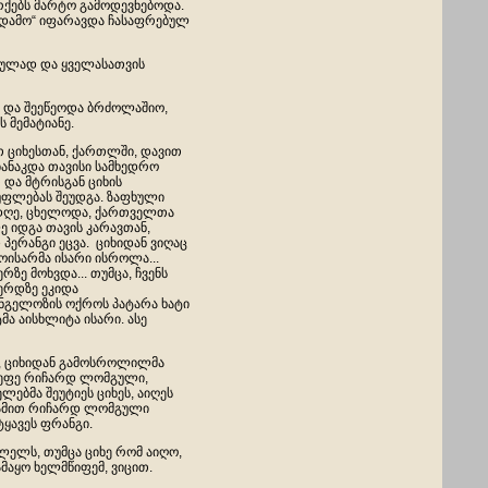
ურქებს მარტო გამოდევნებოდა.
რდამო“ იფარავდა ჩასაფრებულ
ბულად და ყველასათვის
 და შეეწეოდა ბრძოლაშიო,
ს მემატიანე.
 ციხესთან, ქართლში, დავით
ბანაკდა თავისი სამხედრო
 და მტრისგან ციხის
უფლებას შეუდგა. ზაფხული
ადღე, ცხელოდა, ქართველთა
ე იდგა თავის კარავთან,
პერანგი ეცვა. ციხიდან ვიღაც
ოისარმა ისარი ისროლა...
ერზე მოხვდა... თუმცა, ჩვენს
კერდზე ეკიდა
ნგელოზის ოქროს პატარა ხატი
ტმა აისხლიტა ისარი. ასე
ად, ციხიდან გამოსროლილმა
მეფე რიჩარდ ლომგული,
ლებმა შეუტიეს ციხეს, აიღეს
 ღამით რიჩარდ ლომგული
ყავეს ფრანგი.
ლელს, თუმცა ციხე რომ აიღო,
მაყო ხელმწიფემ, ვიცით.