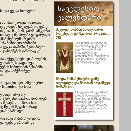
სა და ცეკვა-სიმღერის
ი ალბათ კარგია, რადგან
უბედურებას სხვაგვარად ვერც
მღვდელმოწამე აპოლინარი,
ნდით, მაგრამ, ჯარში ამგვარი
რავენელი ეპისკოპოსი (+დაახლ.
ბი მავნე შეიძლება ყოფილიყო.
75)
ღმაშენებელმა რკინის
ინა შემოიღო არმიაში.
23 ივლისს (5 აგვისტოს)
მართლმადიდებლური
 ცეკვა-თამაში, ნებისმიერი
ეკლესია აღნიშნავს
 დასვენების დროსაც კი.
მღვდელმოწამე
აპოლინარის, რავენელი
ას აქცევდნენ შეიარაღებას,
ეპისკოპოსის (+დაახლ.
75) ხსენების დღეს.
ვა სახის, სხვადასხვა
ების ნაწილების შესაბამის
ბას და სინქრონულ
ას.
წმიდა მოწამენი ტროფიმე,
ელოვანესი იყო სამეთაურო
თეოფილე და მათთან ათცამეტი
 საკითხიც და სხვა.
მოწამე (IV)
23 ივლისი (5 აგვისტოს)
მუდმივი, არც თუ
მართლმადიდებლური
იცხოვანი, მაგრამ მობილური
ეკლესია აღნიშნავს წმიდა
მოწამენი ტროფიმეს,
 შენაერთი - მონა სპა,
თეოფილეს და მათთან
ც მუდამ მეფის პირად
ათცამეტი მოწამის (IV)
ბარებაში იყო.
ხსენების დღეს.
 და სხვა მიმართულებით.
ყო ფეხზე. არმიას და