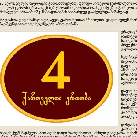
96 წელს, უფლის საფლავის გამოსახსნელად, დაიწყო პირველი ჯვარსონული ომი
99 წელს ჯვაროსნებმა აიღეს იერუსალიმი, დაარსდა რამდენიმე ქრისტიანული 
მოსავლეთ სანაპიროზე. მაჰმადიანების წინაარდეგ გააქტიურდა ბიზანტიაც.
ჰმადიანთა დიდი ნაწილი დაკავდა ჯვაროსნებთან ბრძოლით. დავით მეფემ ისა
რკი შეუწყვიტა თურქ-სელჩუკებს. ამით ფინანს
ურადაც შ
დამოუკი
სახელმწ
პრეტენზ
გაცხადდ
სელჩუკებ
მაგრამ,
დავით მე
ამარცხე
ერეკებოდ
საზღვრებ
აერთიან
დავით მ
მოფენილ
ხიფათები
მას ემუ
რომელთა
კი არ ხ
არამედ 
ერწუხის 
კარავში 
რანგის ქვეშ ჩაცმული სამოსიდან დიდი რაოდენობით სისხლი დაიღვარა. თან