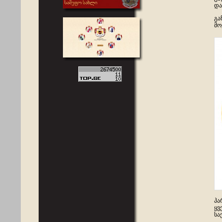
და
გა
მო
პა
ყვ
სა