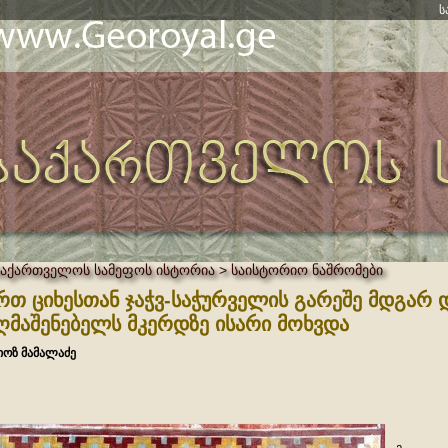
ს
საქართველოს სამეფოს ისტორია > საისტორიო ნაშრომები
რთ ციხესთან ჯაჭვ-საჭურველის გარეშე მდგარ 
ღმაშენებელს მკერდზე ისარი მოხვდა
იოზ მამალაძე