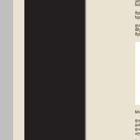
ეგ
ჩა
მე
ხე
და
მშ
მე
ჩრ
და
გა
და
აღ