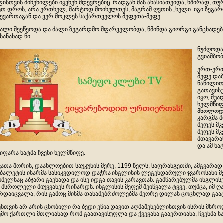
ფისთვის მიჩენილები იყვნენ მდევრებიც, რადგან მას ახასიათებდა, ხშირად, თ
ეთ დროს, არა ერთხელ, მარტოდ მოიხელთეს, მაგრამ ღვთის „ხელი იგი ზეგა
ევართაგან და ვერ მოკლეს საქართველოს მეფეთა-მეფე.
ალი შეეწეოდა და ძალი ზეგარდმო მფარველობდა, წმინდა გიორგი განცხადე
სანახად წი
ნუძღოდა
გვიამბობ
ერთ-ერთ
მეფე და
ნაწილით
გათავის
იყო, შუ
ხელმწიფ
მხოლოდ 
კარგმა მ
მეფეს მკ
მეფეს მ
მთავარა
და ამ ხა
იფარა ხატმა ჩვენი ხელმწიფე.
ვათა შორის, დაახლოებით საუკუნის მერე, 1199 წელს, საფრანგეთში, ამგვარ
ბალეტის ისარმა სასიკვდილოდ დაჭრა ინგლისის ლეგენდარული ჯვაროსანი 
მელსაც აბჯარი გაეხადა და ისე იდგა თავის კარავთან. გამწარებულმა ინგლისე
 მსროლელი მიუყვანეს რიჩარდს. ინგლისის მეფემ შეიწყალა ტყვე. თუმცა, იმ
რდაიცვალა, რის გამოც მისმა თანამებრძოლებმა მეორე დილას ცოცხლად გაატ
ენთვის არ არის ცნობილი რა ბედი ეწია დავით აღმაშენებლისთვის ისრის მსრო
ემო ქართლი მთლიანად რომ გაათავისუფლა და ქვეყანა გააერთიანა, ჩვენმა სა