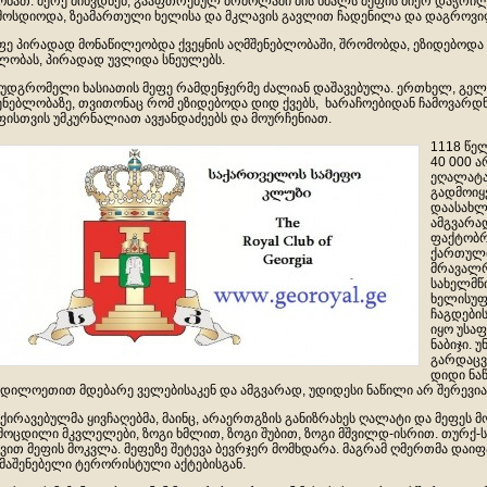
ონათ. მერე მიხვდნენ, გააფთრებულ ბრძოლაში მის ხმალს მეფის მიერ დაჭრილ
მოსდიოდა, ზეამართული ხელისა და მკლავის გავლით ჩადენილა და დაგროვილ
ფე პირადად მონაწილეობდა ქვეყნის აღმშენებლობაში, შრომობდა, ეზიდებოდა 
ლობას, პირადად უვლიდა სნეულებს.
უდგრომელი ხასიათის მეფე რამდენჯერმე ძალიან დაშავებულა. ერთხელ, გელ
ენებლობაზე, თვითონაც რომ ეზიდებოდა დიდ ქვებს, ხარაჩოებიდან ჩამოვარ
ფისთვის უმკურნალიათ ავჟანდაძეებს და მოურჩენიათ.
1118 წელ
40 000 ა
ეღალატათ
გადმოიყ
დაასახლ
ამგვარად
ფაქტობრ
ქართული
მრავალრ
სახელმწ
ხელისუფ
ჩაგდები
იყო უსა
ნაბიჯი. 
გარდაცვ
დიდი ნაწ
დილოეთით მდებარე ველებისაკენ და ამგვარად, უდიდესი ნაწილი არ შერევი
ქირავებულმა ყივჩაღებმა, მაინც, არაერთგზის განიზრახეს ღალატი და მეფეს მ
მოცდილი მკვლელები, ზოგი ხმლით, ზოგი შუბით, ზოგი მშვილდ-ისრით. თურქ-
ვით მეფის მოკვლა. მეფეზე შეტევა ბევრჯერ მომხდარა. მაგრამ ღმერთმა დაი
მაშენებელი ტერორისტული აქტებისგან.