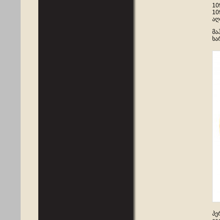
10
10
აღ
მა
ხა
პე