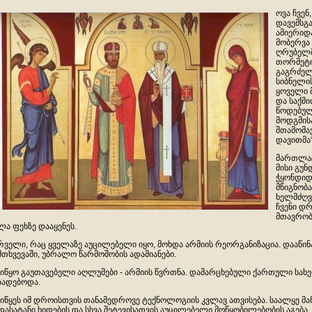
ოვა ჩვენ
დავემსგ
ამიერიდა
მობერვა
ღრუბელმ
თორმეტი
გაგრძელ
სიბნელი
ყოველი 
და საქმი
წოდებულ
მოდგმის
შთამომავ
დავითმა“
მართლაც
მისი გუნ
ჭყონდიდ
მწიგნობ
ხელმძღვა
ჩვენი დრ
მთავრობი
ლა ფეხზე დააყენეს.
რველი, რაც ყველაზე აუცილებელი იყო, მოხდა არმიის რეორგანიზაცია. დააწინა
მთხვევაში, უბრალო წარმოშობის ადამიანები.
იწყო გაუთავებელი აღლუმები - არმიის წვრთნა. დამარცხებული ქართული სახ
ზადებოდა.
იწყეს იმ დროისთვის თანამედროვე ტექნოლოგიის კვლავ ათვისება. საალყე მა
დასატანი ხიდების და სხვა შეტევისათვის აუცილებელი მოწყობილებობის აგება,