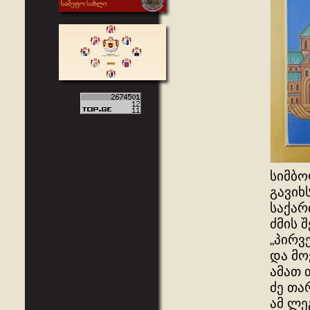
სიმბო
გავიხ
საქარ
ძმის 
„პირვ
და მო
ამათ 
ძე თა
ამ ლე