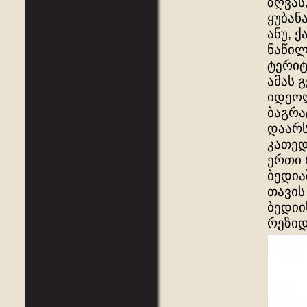
ზღვას
ყუბან
ანუ, 
ნაწილ
ტერიტ
ამას 
იდეოლ
ბაგრა
დაარს
კათედ
ერთი 
ბედია
თავის
ბედიი
რეზიდ