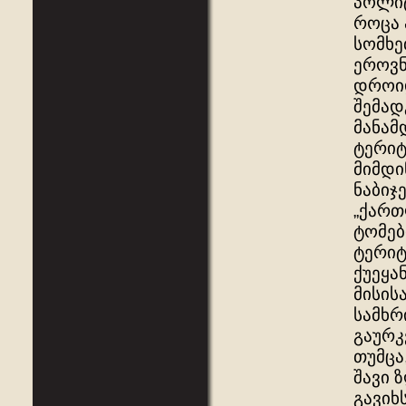
პოლიტ
როცა 
სომხე
ეროვნ
დროიდ
შემად
მანამ
ტერიტ
მიმდი
ნაბიჯე
„ქართ
ტომებ
ტერიტ
ქუეყა
მისის
სამხრ
გაურკ
თუმცა
შავი 
გავიხ