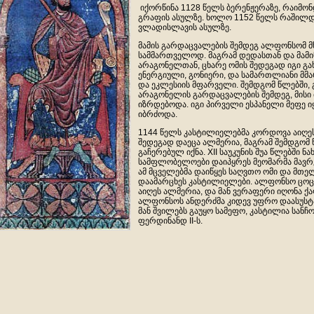
იქორწინა 1128 წელს ბერენჟერაზე, რაიმონ
გრაფის ასულზე. ხოლო 1152 წელს რაშილდ
ვლადისლავის ასულზე.
მამის გარდაცვალების შემდეგ ალფონსომ 
სამმართველოდ. მაგრამ დედასთან და მამ
არაგონელთან, ცხარე ომის შედეგად იგი გახ
ენერგიული, გონიერი, და სამართლიანი მმ
და ეკლესიის მფარველი. შემდგომ წლებში
არაგონელის გარდაცვალების შემდეგ, მის
იზრდებოდა. იგი პირველი ესპანელი მეფე ი
იბრძოდა.
1144 წელს კასტილიელებმა კორდოვა აიღეს
შედეგად დაეცა ალმერია, მაგრამ შემდგომ 
გაჩერებულ იქნა. XII საუკუნის შუა წლებში 
სამფლობელოები დაიპყრეს მეომარმა მავრე
ამ მცველებმა დაიწყეს საღვთო ომი და მთ
დაამარცხეს კასტილიელები. ალფონსო ცოც
აიღეს ალმერია, და მან ვერაფერი იღონა 
ალფონსოს ანდერძმა კიდევ უფრო დაასუსტა
მან შვილებს გაუყო სამეფო, კასტილია სანჩო
ფერდინანდ II-ს.