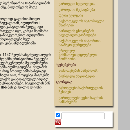
დ ბერენდარია III ბარსელონის
ქართული ხელოვნება
აზე, პოლონეთის მეფე
ქართული მეცნიერება
დედა ეკლესია
მხოლოდ გალისია მიიღო
საქართველოს ისტორიული
ინაცვალთან, ალფონსო I
მხარეები
და კასტილიის მეფეც. იგი
ართველი იყო, კარგი მეომარი
ქართლის ცხოვრების
, განსაკუთრებით ალფონსო
სავალალო ეპიზოდები
ი ძალაუფლება სულ
საქართველოს ისტორიის
ყო, ვინც ანდალუსიაში
საამაყო ფურცლები
ეროვნულ-
. 1147 წელს ხანგძლივი ალყის
განმათავისუფლებელი
წლებში ქრისტიანთა შეტევები
მოძრაობა
ნახევარკუნძულზე მუსულმანური
ჩვენებურები
ბმა ალმოგადებმა. ისლამის
ჰიპოთეზების სამყაროში
ელ რიგ ბრძოლებში სასტიკად
ხალი იყო, როდესაც მავრებმა
შორეული ახლობელი
ქალაქის გასათავისუფლებლად.
გეორგიკა
 ქრისტიანები. სიკვდილის წინ
 III-ს მისცა. ხოლო ლეონი
უცხოელები საქართველოს
შესახებ
ქართველები უცხო ხალხის
სამსახურში