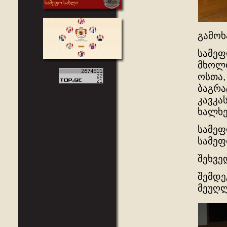
გამოხ
სამეფ
მხოლო
ოსთა,
ბაგრა
კავკა
ხალხე
სამეფ
სამეფ
შეხვე
შემდე
მეუღლ