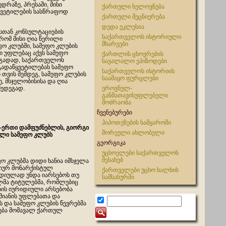
დრაზე, პრესაში, მისი
ქართული ხელოვნება
ყვეტილების სასწრაფოდ
ქართული მეცნიერება
დედა ეკლესია
ესთან კონსულტაციების
საქართველოს ისტორიული
რომ მისი ღია წერილი
მხარეები
ფო კლუბში, სამეფო კლუბის
სი უფლებაც აქვს სამეფო
ქართლის ცხოვრების
ოგადად, საქართველოს
სავალალო ეპიზოდები
გადაწყვეტილებას სამეფო
საქართველოს ისტორიის
 თვის შემდეგ, სამეფო კლუბის
საამაყო ფურცლები
, მსჯელობისისა და ღია
შედეგად.
ეროვნულ-
განმათავისუფლებელი
მოძრაობა
ჩვენებურები
ჰიპოთეზების სამყაროში
-ერთი დამფუძნებლის, გიორგი
შორეული ახლობელი
ილი სამეფო კლუბს
გეორგიკა
უცხოელები საქართველოს
შესახებ
ო კლუბმა დიდი ხანია იმსჯელა
იურ მონარქისტულ
ქართველები უცხო ხალხის
დიულად უნდა იარსებოს თუ
სამსახურში
ლმა ტიტულებმა, რომლებიც
ბის იურიდიული არსებობა
მიანის უფლებათა და
და სამეფო კლუბის წევრებმა
ება მომავალ ქართულ