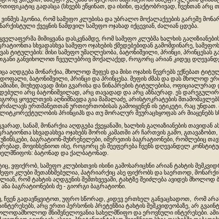
რთიფიკატიც გადასცა (სხვებს ეწყინათ, და ისინი, ფაქტობრივად, ჩვენთან არც
 ვინმეს ჰგონია, რომ სამეფო კლუბისა და უბრალო მოქალაქეების გარეშე მონარ
ნარქისტული ქვეყნის ნამდვილ სამეფო ოჯახად იქცევიან, ძალიან ცდება.
 ყველაფერმა მიმიყვანა დასკვნამდე, რომ სამეფო კლუბმა ხალხის გაღიზიანებ
გრატიონთა სხვადასხვა სამეფო ოჯახების ქმედებებიდან გამომდინარე, სამეფოს
ვას ტიტულების: მისი სამეფო უმაღლესობა, ბატონიშვილი, პრინცი, პრინცესას 
თგანი განვიხოლოთ ჩვეულებრივ მოქალაქედ, როგორც არიან კიდეც დღევანდ
ცა აღდგება მონარქია, მხოლოდ მეფეს და მისი ოჯახის წევრებს ექნებათ ტიტუ
დოფალი, ბატონიშვილი, პრინცი და პრინცესა. მეფის ძმას და დას მხოლოდ ერთ
ამიანი, მიუხედავად მისი გვარისა და წინაპრების ტიტულებისა, ოფიციალურად
დებული არც ბატონიშვილად, არც თავადად და არც აზნაურად. ეს დარეგულირდ
გორც ყოველთვის აღნიშნავდა გია მამალაძე, არისტოკრატების შთამომავლებს
კრძალავს ერთმანეთთან ურთიერთობისას გამოიყენენ ის ეტიკეტი, რაც უნდათ. 
ლიტკორექტულობის პრინციპს და თუ მორალურ შეურაცხყოფას არ მიაყენებს სხვ
გვარად, სანამ, მონარქია აღდგება ქვეყანაში, ხალხის გაღიაზიანების თავიდან
გრატიონთა სხვადასხვა ოჯახებს შორის კამათში არ ჩართვის გამო, გთავაზობთ,
უზინსკები, ბაგრატიონ-მუხრენელები, იმერეთის ბაგრატიონები, რომლებიც თავ
ვრებად, მოვიხსენიოთ ისე, როგორც ეს შეეფერება ჩვენს დღევანდელ კონსტიტუ
ხელმწიფოს: ბატონად და ქალბატონად.
ტიც, ვფიქრობ, სამეფო კლუბისთვის ისინი გამოსარიცხნი არიან ტახტის მემკვი
მეფო კლუბი შეთანხმებულია, პატრიარქიც ასე ფიქრობს და საერთოდ, მონარქ
ლიან, რომ ტახტის აღდგენის შემთხვევაში, ტახტზე შეიძლება ავიდეს მხოლოდ ბა
 ანა ბაგრატიონების ძე - გიორგი ბაგრატიონი.
უ, ჩვენ გადავწყვიტოთ, უფრო სწორად, კიდევ ერთხელ განვაცხადოთ, რომ არა
აინტერესებს, არც ერთი პერსონის პრეტენზია ტახტის მემკვიდეობაზე, არ გვაინტ
ოლოდამხოლოდ მნიშვნელოვანია სახელმწიფო და ეროვნული ინტერესები. ამიტ