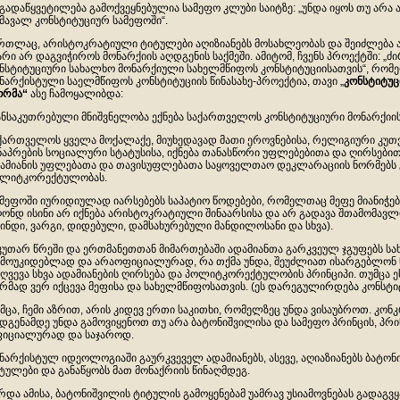
 გადაწყვეტილება გამოქვეყნებულია სამეფო კლუბი საიტზე: „უნდა იყოს თუ არ
მავალ კონსტიტუციურ სამეფოში“.
რთლაც, არისტოკრატიული ტიტულები აღიზიანებს მოსახლეობას და შეიძლება ა
არი არ დაგვიჭიროს მონარქიის აღდგენის საქმეში. ამიტომ, ჩვენს პროექტში: „
ნსტიტუციური სახალხო მონარქიული სახელმწიფოს კონსტიტუციისათვის“, რომ
ნარქისტული საელმწიფოს კონსტიტუციის წინასახე-პროექტია, თავი „
კონსტიტუც
ორმა“
ასე ჩამოყალიბდა:
ანსაკუთრებული მნიშვნელობა ექნება საქართველოს კონსტიტუციური მონარქიი
ქართველოს ყველა მოქალაქე, მიუხედავად მათი ეროვნებისა, რელიგიური კუთვნ
ნაპრების სოციალური სტატუსისა, იქნება თანასწორი უფლებებითა და ღირსები
ამიანის უფლებათა და თავისუფლებათა საყოველთაო დეკლარაციის ნორმებს
ლიტკორექტულობას.
მეფოში იურიდიულად იარსებებს საპატიო წოდებები, რომელთაც მეფე მიანიჭებ
ონდ ისინი არ იქნება არისტოკრატიული შინაარსისა და არ გადავა შთამომავ
ინდი, ვარგი, დიდებული, დამსახურებული მანდილოსანი და სხვა).
კუთარ წრეში და ერთმანეთთან მიმართებაში ადამიანთა გარკვეულ ჯგუფებს ს
მოუკიდებლად და არაოფიციალურად, რა თქმა უნდა, შეუძლიათ ისარგებლონ ნ
ღვევა სხვა ადამიანების ღირსება და პოლიტკორექტულობის პრინციპი. თუმცა 
რმად ვერ იქცევა მეფისა და სახელმწიფოსათვის. (ეს დარეგულირდება კონსტიტ
მცა, ჩემი აზრით, არის კიდევ ერთი საკითხი, რომელზეც უნდა ვისაუბროთ. კო
დგენამდე უნდა გამოვიყენოთ თუ არა ბატონიშვილისა და სამეფო პრინცის, პრი
იციალურად და საჯაროდ.
ნარქისტულ იდეოლოგიაში გაურკვეველ ადამიანებს, ასევე, აღიაზიანებს ბატონ
ტულები და განაწყობს მათ მონაქრიის წინაღმდეგ.
რდა ამისა, ბატონიშვილის ტიტულის გამოყენებამ უამრავ უსიამოვნებას გადაგვ