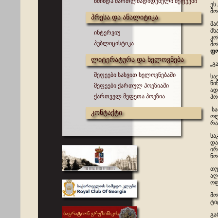
წმინდა მართლმადიდებელი მეფეები
ეს
მო
პრესა და ანალიტიკა
მა
მხ
ინტერვიუ
კო
პუბლიცისტიკა
მო
ფ
ლიტერატურა და ხელოვნება
„გ
მეფეები სახვით ხელოვნებაში
სა
წი
მეფეები ქართულ პოეზიაში
ად
ქართველ მეფეთა პოეზია
პო
სა
კონტაქტი
ოღ
რა
სა
და
ირ
ნო
თუ
აღ
ოფ
მო
ტი
გა