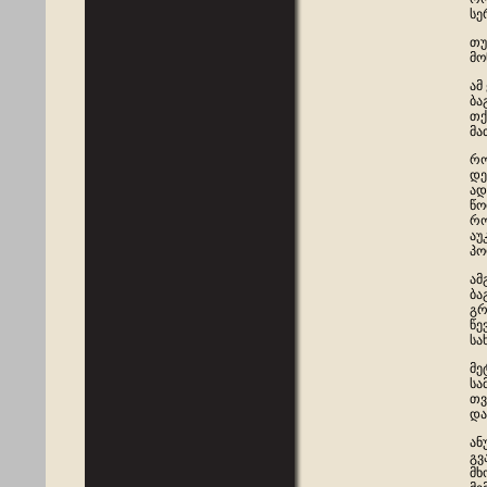
სე
თუ
მო
ამ
ბა
თქ
მა
რო
დე
ად
წო
რო
აუ
პო
ამ
ბა
გრ
წე
სა
მე
სა
თვ
და
ან
გვ
მხ