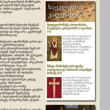
ს ბაგრატიონების მომხრეები,
ბაგრატიონ-მუხრანელების
. ისინი საკუტარ ბაგრატიონ-
 ოჯახად.
მღვდელმოწამე აპოლინარი,
ატიონ-მუხრანელები ჩვენგან
რავენელი ეპისკოპოსი (+დაახლ.
 მხოლოდ მათი ოჯახი ვცნოთ
75)
ჯახად და სხვა არა. გვთხოვენ
ემორჩილოთ.
23 ივლისს (5 აგვისტოს)
მართლმადიდებლური
ვისუფალი ადამიანები ვართ და
ეკლესია აღნიშნავს
მღვდელმოწამე
არ ვემორჩილებით.
აპოლინარის, რავენელი
რი ურთიერთობები ჩვენ არ
ეპისკოპოსის (+დაახლ.
ესებს. ჩვენ თავისუფალ
75) ხსენების დღეს.
 ვაშენებთ. ამიტომ, არ ვერევით
ში და ფაქტობრივად, არც
ხარე არ დავიჭირეთ, არც ერთს
მორჩილეთ, რაც არ
წმიდა მოწამენი ტროფიმე,
ათ. ჩვენ გვაქვს ურთიერთობა
თეოფილე და მათთან ათცამეტი
ვა ოჯახთან, ამ ოჯახების
მოწამე (IV)
 ბატონიშვილებად
23 ივლისი (5 აგვისტოს)
ლავთ და ვაღიარეთ კიდეც.
მართლმადიდებლური
განი, იმერეთის
ეკლესია აღნიშნავს წმიდა
მოწამენი ტროფიმეს,
დგენელი და იოანე
თეოფილეს და მათთან
ონ-მუხრანელი სამეფო კლუბის
ათცამეტი მოწამის (IV)
 დინასტიურ წევრებად
ხსენების დღეს.
, ბაგრატიონ-გრუზინსკებს ეს
 ისევე, როგორც ჩანს, დავით
იურ საპატიო წევრად აღიარა,