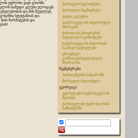
წლის უფროსი ვაჟი გიიომი.
ქართული ხელოვნება
ელოს სამეფო კლუბი ულოცავს
ქართული მეცნიერება
ებულესობას და მის მეუღლეს,
ცოგინია სტეფანიას და
დედა ეკლესია
 მათ წარმატებას და
საქართველოს ისტორიული
ბას!
მხარეები
ქართლის ცხოვრების
სავალალო ეპიზოდები
საქართველოს ისტორიის
საამაყო ფურცლები
ეროვნულ-
განმათავისუფლებელი
მოძრაობა
ჩვენებურები
ჰიპოთეზების სამყაროში
შორეული ახლობელი
გეორგიკა
უცხოელები საქართველოს
შესახებ
ქართველები უცხო ხალხის
სამსახურში