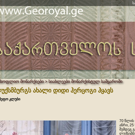
ს
მსოფლიო მონარქიები > სიახლეები მონარქისტულ სამყაროში
უქსმბურგს ახალი დიდი ჰერცოგი ჰყავს
მეფო კლუბი
70 წლის
ანრი, 2
შემდეგ 
ლუქსემბ