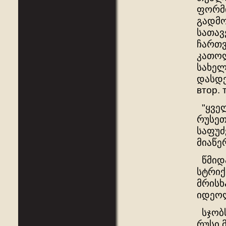
ფორმი
გადმო
სათავ
ჩართვ
კათოლ
სახელ
დასდე
втор. т
"ყველ
რუსეთ
საფუძ
მიაწე
წმიდა
სტრიქ
მრისხ
იდეოლ
სჯობს
რუსი 