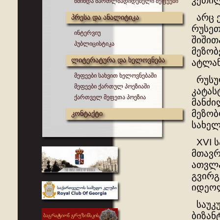
კეთილ
წმინდა მართლმადიდებელი მეფეები
არც ე
პრესა და ანალიტიკა
რუსეთ
ინტერვიუ
შიშით
პუბლიცისტიკა
მეზობ
ლიტერატურა და ხელოვნება
ატლან
მეფეები სახვით ხელოვნებაში
რუსუ
მეფეები ქართულ პოეზიაში
კატას
ქართველ მეფეთა პოეზია
მანძი
მეზობ
კონტაქტი
სახელ
XVI ს
მთავრ
ათვლა
გვირგ
იდეოლ
საუკუ
ბიზან