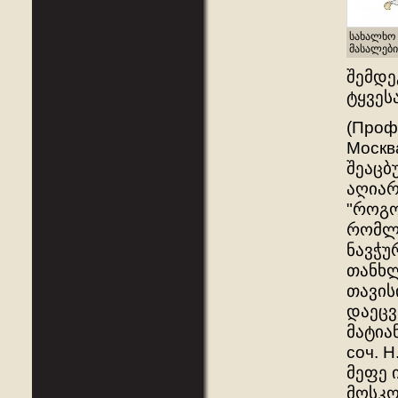
სახალხო 
მასალები
შემდე
ტყვეს
(Проф.
Москва
შეაცბ
აღიარ
"როგო
რომლე
ნავჭუ
თანხლ
თავის
დაეცვ
მატია
соч. Н
მეფე 
მოსკო