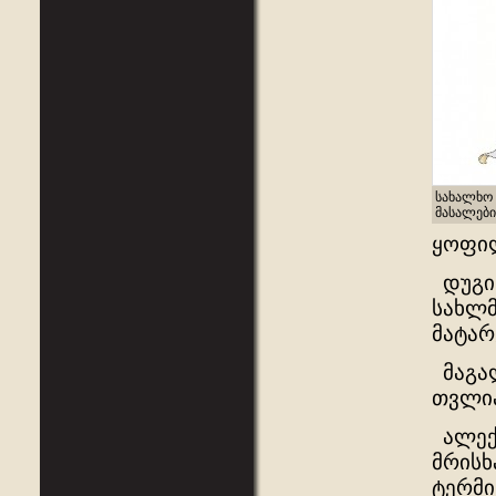
სახალხო 
მასალები
ყოფი
დუგინ
სახლმ
მატარ
მაგალ
თვლია
ალექს
მრისხ
ტერმი