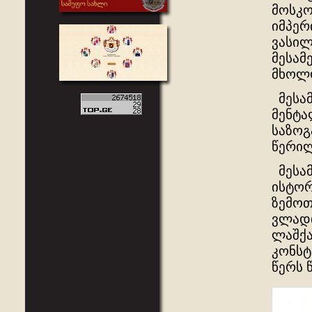
მოსკო
იმპერ
ვასილ
მესამ
მხოლო
მესამ
მენტა
საზოგ
წერილ
მესამ
ისტორ
ზემოთ
ვლადი
ლაშქა
კონსტ
წერს 