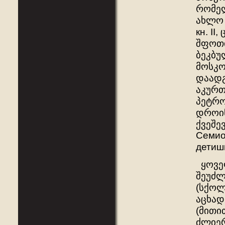
რომელ
ახლო 
кн. II
შფოთი
ბეკბუ
მოსკო
დაადგ
აკურთ
პეტრო
დროინ
ქვეშე
Семио
детишк
ყოველ
შეუძლ
(სქოლ
აცხად
(მითით
ძლიერ