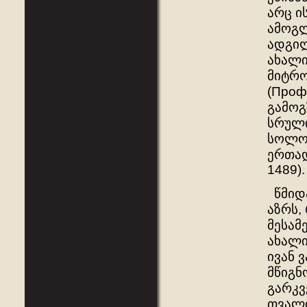
არც ი
ამოგლ
ადგილ
ახალი
მიტრო
(Проф.
გამოგ
სრული
სოლოვ
ერთად 
1489)
წმიდა
აზრს,
მესამ
ახალი
ივან 
მწიგნ
გარკვ
თვალთ