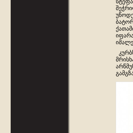
სტეფა
შეჭრი
უწოდე
ბატორ
ქათამ
იფარა
იმალები
კურბს
მრისხ
არწმუ
გამგზ