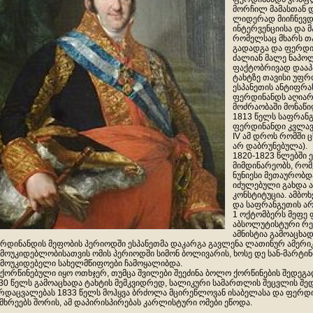
მორჩილ მამასთან დ
ლიდერად მიიჩნევდ
ინტერვენციისა და მ
რომელსაც მხარს თა
გადადგა და ფერდი
ძალიან მალე ნაპოლ
ფაქტობრივად დააპა
ტახტზე თავისი უფრო
ესპანეთის ანტიფრ
ფერდინანდს აღიარე
მოძრაობაში მონაწი
1813 წელს საფრანგ
ფერდინანდი კვლავ 
IV ამ დროს რომში ც
არ დაბრუნებულა).
1820-1823 წლებში 
მიმდინარეობს, რო
ნუნიესი მეთაურობდა
იძულებული გახდა ა
კონსტიტუცია. ამბოხ
და საფრანგეთის არ
1 ოქტომბერს მეფე 
აბსოლუტისტური რე
ამნისტია გამოაცხად
რდინანდის მეფობის პერიოდში ესპანეთმა დაკარგა გავლენა ლათინურ ამერიკა
მოუკიდებლობისათვის ომის პერიოდში სიმონ ბოლივარის, ხოსე დე სან-მარტინ
მოუკიდებელი სახელმწიფოები ჩამოყალიბდა.
ქორწინებული იყო ოთხჯერ, თუმცა შვილები შეეძინა ბოლო ქორწინების შედეგა
30 წელს გამოაცხადა ტახტის მემკვიდრედ, სალიკური სამართლის შეცვლის შე
რდაცვალებას 1833 წელს მოჰყვა ბრძოლა მცირეწლოვან ისაბელასა და ფერდი
მხრეებს შორის, ამ დაპირისპირებას კარლისტური ომები ეწოდა.