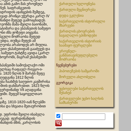
ა ამის გამო მას ეროვნულ
ქართული ხელოვნება
ნენ. საფრანგეთის
ქართული მეცნიერება
ადრიდის აჯანყების შემდეგ,
დედა ეკლესია
ვად პრინცი უჭერდა კარლ IV
ნანდი მეფედ გამოაცხადეს.
საქართველოს ისტორიული
ეონმა მამა-შვილი ბაიონაში,
მხარეები
ტიმარა და ესპანეთის სამეფო
ქართლის ცხოვრების
სი ძმა ჟოზეფი აიყვანა.
სავალალო ეპიზოდები
ანგული მოძრაობა მეფედ
ბდა, თუმცა მეფეს ამ
საქართველოს ისტორიის
ლეობა არასოდეს არ მიუღია.
საამაყო ფურცლები
ეთი ესპანეთიდან გააძევეს და
ეროვნულ-
სამეფო ტახტზე ავიდა (კარლ
განმათავისუფლებელი
ხოვრობს, მაგრამ ესპანეთში
მოძრაობა
ესპანეთში სამოქალაქო ომი
ჩვენებურები
მელსაც რაფაელ რიეგო-ი-
ჰიპოთეზების სამყაროში
. 1820 წლის 9 მარტს მეფე
შორეული ახლობელი
ღედგინა 1812 წლის
ება ჩაახშეს საღვთო კავშირისა
გეორგიკა
მიის დახმარებით. 1823 წლის
უცხოელები საქართველოს
ფერდინანდ VII აღადგინა
შესახებ
ჟიმი. მეფემ საყოველთაო
ა.
ქართველები უცხო ხალხის
ზე. 1810-1820-იან წლებში
სამსახურში
ისა და სხვათა მეთაურობით
დ. უფროსი შვილი ისაბელა
დეგად. ფერდინანდის
ნანდის ძმის, კარლოსის