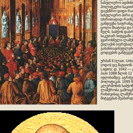
სასულიერო-ადმინ
პოლიტკური საკითხ
დაესწრო დიდი რ
სასულიერო პირი დ
(ძირითადად რაინდ
განდევნა საფრანგ
ცოლი მიატოვა და
წელს. საბჭოს დასრ
საკუთარ სიტყვაში
ჯვაროსნული ლაშქ
ქალაქის (იერუსალ
გასანთავისუფლებლ
ცოდვების განტევებ
ურბან II (ლათ. Urb
(ოდო) დე შატიიონ
Lagery; დ. 1042 — 
პაპი 1088 წლის 12
ივლისამდე. აგრძე
პოლიტიკას. 1095 
კლერმონის საბჭო
ლაშქრობა გამოაცხ
რისთვისაც ლაშქრო
მიტევებას შეჰპირდ