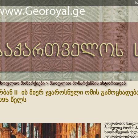
ს
მსოფლიო მონარქიები > მსოფლიო მონარქიზმის ისტორიიდან
რბან II–ის მიერ ჯვაროსნული ომის გამოცხადებ
095 წელს
კლერმონის საბჭო 
რომელიც რომის პაპ
საფრანგეთის ქალა
კლერმონ-ფერანი) 