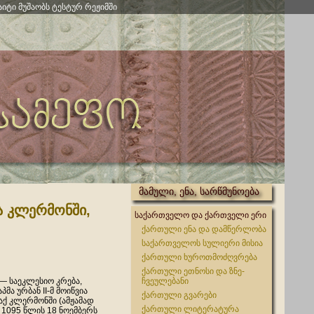
აიტი მუშაობს ტესტურ რეჟიმში
მამული, ენა, სარწმუნოება
ა კლერმონში,
საქართველო და ქართველი ერი
ქართული ენა და დამწერლობა
საქართველოს სულიერი მისია
ქართული ხუროთმოძღვრება
ქართული ეთნოსი და ზნე-
— საეკლესიო კრება,
ჩვეულებანი
მა ურბან II-მ მოიწვია
ქართული გვარები
ქ კლერმონში (ამჟამად
ქართული ლიტერატურა
1095 წლის 18 ნოემბერს