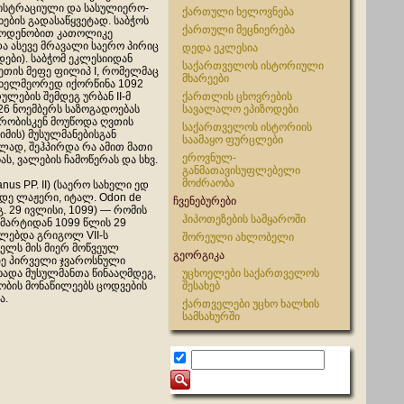
ისტრაციული და სასულიერო-
ქართული ხელოვნება
ების გადასაწყვეტად. საბჭოს
ქართული მეცნიერება
აოდენობით კათოლიკე
ა ასევე მრავალი საერო პირიც
დედა ეკლესია
ები). საბჭომ ეკლესიიდან
საქართველოს ისტორიული
ეთის მეფე ფილიპ I, რომელმაც
მხარეები
 ხელმეორედ იქორწინა 1092
ულების შემდეგ ურბან II-მ
ქართლის ცხოვრების
 26 ნოემბერს საზოგადოებას
სავალალო ეპიზოდები
რობისკენ მოუწოდა ღვთის
საქართველოს ისტორიის
იმის) მუსულმანებისგან
საამაყო ფურცლები
ად, შეჰპირდა რა ამით მათი
ეროვნულ-
ას, ვალების ჩამოწერას და სხვ.
განმათავისუფლებელი
მოძრაობა
anus PP. II) (საერო სახელი ედ
 დე ლაჟერი, იტალ. Odon de
ჩვენებურები
გ. 29 ივლისი, 1099) — რომის
ჰიპოთეზების სამყაროში
 მარტიდან 1099 წლის 29
ლებდა გრიგოლ VII-ს
შორეული ახლობელი
წელს მის მიერ მოწვეულ
გეორგიკა
ზე პირველი ჯვაროსნული
ადა მუსულმანთა წინააღმდეგ,
უცხოელები საქართველოს
ბის მონაწილეებს ცოდვების
შესახებ
ა.
ქართველები უცხო ხალხის
სამსახურში