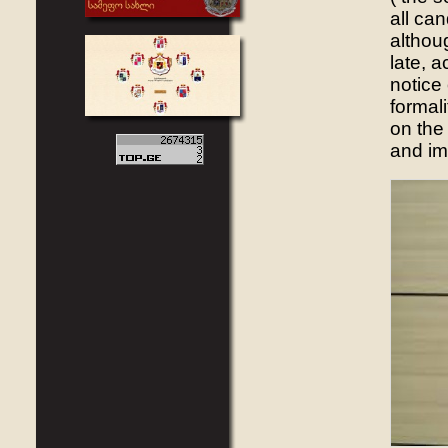
all can
althoug
late, 
notice 
formal
on the 
and im