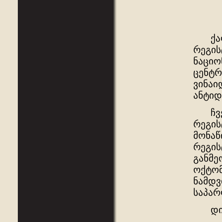
გ 
ქა
რეგის
ნაციო
ცენტრ
ვინაი
ანტიდ
ჩვენ 
რეგის
მონაწ
რეგის
განმე
ოქტომ
ნამდვ
საპარ
დიახ,