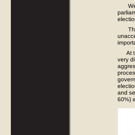
We hav
parlia
electio
Thus, 
unaccep
importa
At the
very di
aggres
process
govern
electio
and sei
60%) a