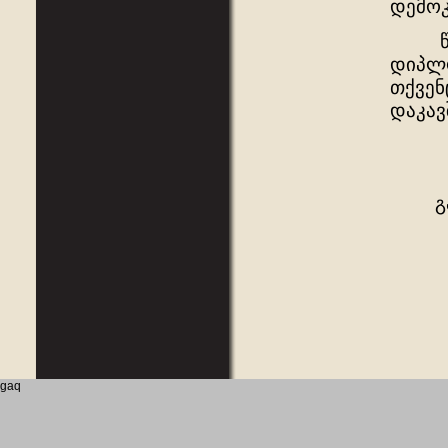
დემოკ
წინა
დიპლო
თქვენ
დაკავ
პატ
ქარ
გაიო
gaq