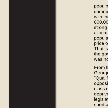
poor, p
commer
with t
600,00
strong
allocat
popula
price o
That i
the go
was no 
From t
Georgi
"Quali
opposit
class 
deprive
legisl
shortc