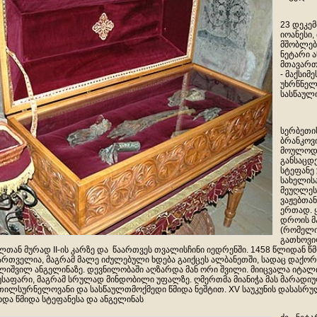
23 დეკემ
იოანესი, 
მშობლებ
ნეტარი ა
მთავართა
- მაქსიმ
უხრწნელ
სასწაულ
სერბეთი
ბრანკოვი
მოულოდ
განსაცდე
სტეფანე
სახელის
მეუღლეს
ვაჟებთან
ერთად. 
დროის მ
(რომელი
გათხოვი
ლთან მურად II-ის კარზე და წაართვეს თვალისჩინი იედრენში. 1458 წლიდან წ
ართველია, მაგრამ მალე იძულებული ხდება გაიქცეს ალბანეთში, სადაც დაქორ
ლიშვილ ანგელინაზე. დევნილობაში აღზარდა მან ორი შვილი. მიიცვალა იტალ
უსაფარი, მაგრამ სრულად მინდობილი უფალზე. ღმერთმა მიანიჭა მას მარადიუ
თილსურნელოვანი და სასწაულთმოქმედი წმიდა ნეშტით. XV საუკუნის დასასრ
ხდა წმიდა სტეფანესა და ანგელინას