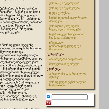
ქართული ხელოვნება
ქართული მეცნიერება
ბერს არის ხსენება ნეტარი
მისი ძმის - მაქსიმესი და მათი
დედა ეკლესია
ის - ნეტარი სტეფანესი და
საქართველოს ისტორიული
ნგელინასი (XV ს.) - სერბეთის
მხარეები
.მართალი იოანესი, მისი ძმის
ესი და მათი მშობლების
ქართლის ცხოვრების
 ნაწილებთან მრავალი
სავალალო ეპიზოდები
ი აღესრულება.
საქართველოს ისტორიის
საამაყო ფურცლები
ეროვნულ-
ს მმართველის, სტეფანე
განმათავისუფლებელი
ჩისა და მისი ოჯახის ცხოვრება
მოძრაობა
ნელობებითა და
ჩვენებურები
ლებით იყო აღსავსე. წმიდა
 უსინათლო განიწმინდა უფლის
ჰიპოთეზების სამყაროში
ათვის მძიმე სატანჯველებით
შორეული ახლობელი
თან - წმიდა ანგელინასთან და
 - მაქსიმესთან და იოანესთან
გეორგიკა
ყმაწვილობაში ის გარკვეული
უცხოელები საქართველოს
ანძილზე თავის დასთან ერთად
შესახებ
ც ძალდატანებით იყო
ქართველები უცხო ხალხის
ლი სულთანზე) იმყოფებოდა
სამსახურში
მიდა სტეფანე სერბეთის
წინდა მეფე გიორგის
იაში - უსინათლო და
ლი სიხარული - უხრწნელი,
ულს სერბეთის მმართველი