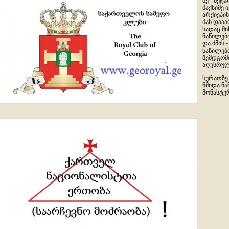
ძე - ნეტ
მაქსიმე 
არქიეპი
მან დაა
სადაც მ
ნაწილებ
და ძმის 
ნაწილებ
შემდგომ
აღესრულ
სურათზე
წმიდა ნ
მონასტე