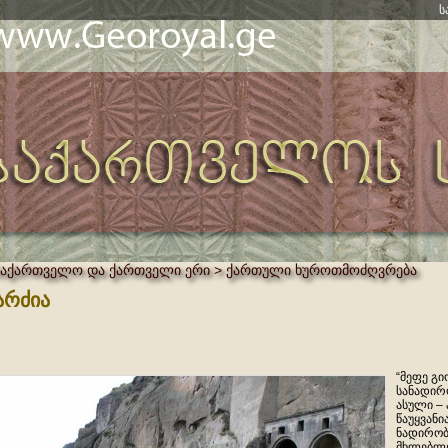
ს
საქართველო და ქართველი ერი > ქართული ხუროთმოძღვრება
არძია
“მეფე გ
სანადირ
ასული –
წაუყვანი
ნადირობ
მხლებლე