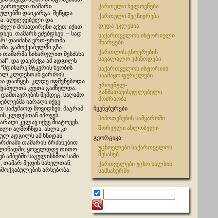
 გართული თამარი
ქართული ხელოვნება
ულებში დაიკარგა. შეწყდა
ქართული მეცნიერება
ა. აღელვებული და
დედა ეკლესია
ბული მონადირენი აქეთ-იქით
ნენ, თამარს ეძებდნენ. – სად
საქართველოს ისტორიული
არ! დაიძახა ერთ-ერთმა
მხარეები
მა. გამოქვაბულში გზა
ქართლის ცხოვრების
ა თამარმა სიხარულით შესძახა
სავალალო ეპიზოდები
ძია!”, და დაერქვა ამ ადგილს
. “მდინარე მტკვრის ხეობის
საქართველოს ისტორიის
ალ კლდესთან ვარძიის
საამაყო ფურცლები
თა დაიწყეს. კლდე იფშვნებოდა
ეროვნულ-
ქვაბულთა კვეთა გაძნელდა.
განმათავისუფლებელი
 დამთავრების შემდეგ, საღამო
მოძრაობა
ენებლებმა იარაღი იქვე
 სამუშაოდ მოვიდნენ, მაგრამ
ჩვენებურები
ის კლდესთან იპოვეს.
ჰიპოთეზების სამყაროში
არაღი კვლავ იქვე მიატოვეს.
შორეული ახლობელი
ნილი აღმოჩნდა. ახლა კი
ბულ ადგილს ამ ხნიდან
გეორგიკა
არძიაში თამარის ბრძანებით
უცხოელები საქართველოს
წელიწადში; ყოველდღე თითო
შესახებ
ბ ამბებში საგულისხმოა სამი
თ, თამარ მეფის სახელთან;
ქართველები უცხო ხალხის
ამოქვაბულების არსებობა.
სამსახურში