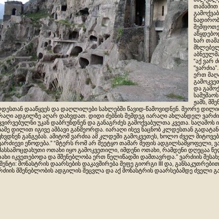
თამაშით
გამოქვაბ
ნადირობ
შეშფოთე
აწყდებოდ
ხარ თამ
მხლებელ
აბნეულმ
“აქ ვარ 
"ვარძია”
ერთ მაღ
გამოკვე
და გამო
სამუშაოს
ჟამს, მშ
დესთან დააწყვეს და დაღლილები სახლებში წავიდ-წამოვიდნენ. მეორე დილით
რაღი ადგილზე აღარ დახვდათ. დიდი ძებნის შემდეგ იარაღი ახლანდელ ვარძი
კვირვებულნი უკან დაბრუნდნენ და განაგრძეს გამოქვაბულთა კვეთა. საღამოს ი
სამე დილით იგივე ამბავი განმეორდა. იარაღი ისევ ნაცნობ კლდესთან გადატა
უხვდნენ განგებას. ამიტომ ვარძია ამ კლდეში გამოკვეთეს, ხოლო ძველ მიტოვე
ვარძიევი ეწოდება.” “მტერს რომ არ შეეტყო თამარ მეფის ადგილსამყოფელი, ვ
მასსამოცდახუთი ოთახი იყო გამოკვეთილი, იმდენი ოთახი, რამდენი დღეცაა 
ახი იკვეთებოდა და მშენებლობა ერთ წელიწადში დამთავრდა.” ვარძიის შესახე
მენტი: მონასტრის დაარსების დაკავშირება მეფე გიორგი III და, განსაკუთრები
რძიის მშენებლობის ადგილის შეცვლა და აქ მონასტრის დაარსებამდე ძველი გ