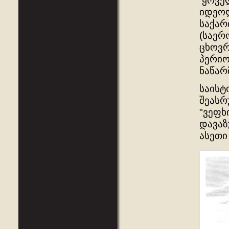
ყოველ
იდეოლ
საქარ
(საერ
ცხოვრ
პერიო
ნაწარ
საისტ
შეასრ
"ვეფხ
დავაზ
ასეთი