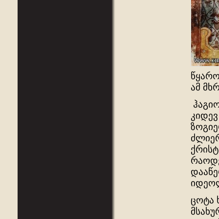
წყარო
ამ მხრ
ჰაგიო
კიდევ
ზოგიე
ძლიერ
ქრისტ
რაოდე
დააწე
იდეო
ცოტა 
მსახუ