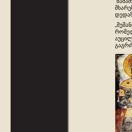
მამათ
მხარე
დედან
„შუშა
რომელ
აუცილ
გაგრძ