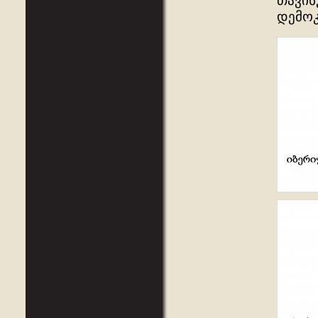
თავის
დემო