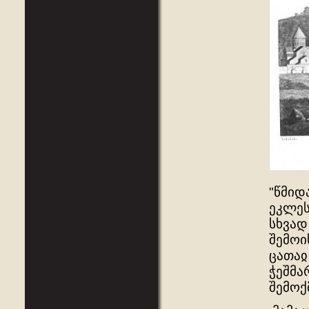
"წმიდ
ეკლეს
სხვად
შემოი
ცათაჲ
ჭეშმა
შემოქმ