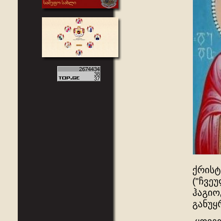
ქრისტ
("ჩვე
ჰაგიო
განუყ