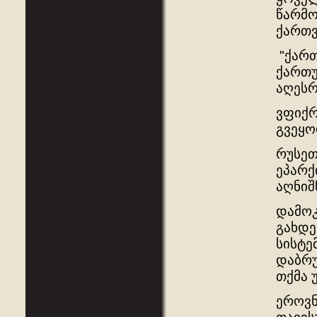
წარმო
ქართვ
"ქართ
ქართუ
აღესრ
ვფიქრ
გვეყო
რუსეთ
ეპარქ
აღნიშ
დამოკ
გახდე
სისტე
დაბრუ
თქმა 
ეროვნ