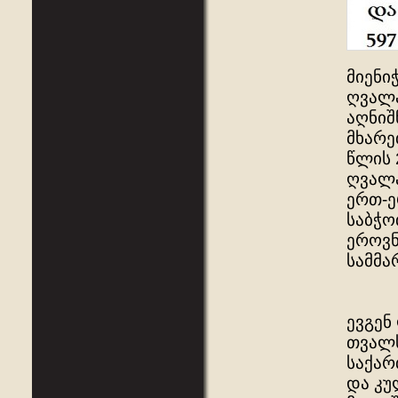
მიენი
ღვალა
აღნიშ
მხარე
წლის 
ღვალა
ერთ-ე
საბჭო
ეროვნ
სამმა
ევგენ
თვალს
საქარ
და კუ