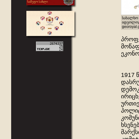
სახალხო 
იდეოლოგი
georoyal.
პროფ
მოწაფ
ეკონო
1917 
დასრუ
დემოკ
ირიცხ
ურთიე
პოლიტ
კომუნ
ხსენე
მარქს