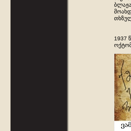
ბლაჟა
მოახდ
თხზულ
1937 
ოქტომ