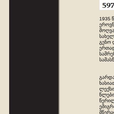
1935 
ეროვნ
მოღვა
სახელ
გენო 
ერთად
სამრე
სამას
გარდა
ხასია
ლექსი
წლები
წერილ
ემიგრ
მწერა