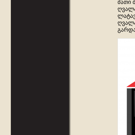
მათი 
ღვალა
ლატავ
ღვალა
გარდა