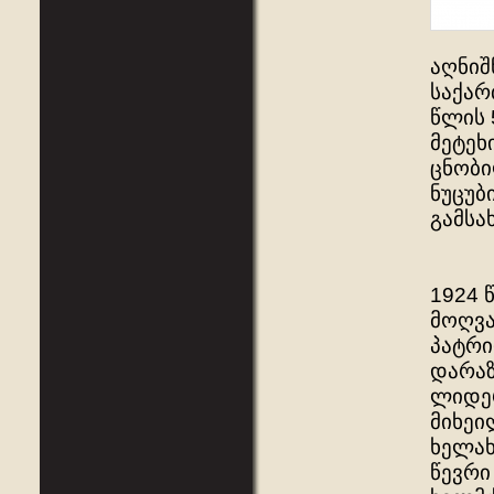
აღნიშ
საქარ
წლის 
მეტეხ
ცნობი
ნუცუბ
გამსა
1924 
მოღვა
პატრი
დარაზ
ლიდერ
მიხეი
ხელახ
წევრი