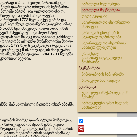
 გვარად ბარათაშვილი, ბარათაშვილ-
ქართული ხელოვნება
5 წელს დაამთავრა თბილისის სემინარია.
ქართული მეცნიერება
2 წლებში ანტონ I და ფილოსოფოსი ფ.
წილე იყო ანტონ I-სა და ლევან
დედა ეკლესია
 რუსეთში 1772 წელს, იქვე დარჩა და
საქართველოს ისტორიული
ვურ-ბერძნულ-ლათინური აკადემია. იმავე
მხარეები
ერთხანს ხელმძღვანელობდა თბილისის
წლებში სპეციალური დიპლომატიური
ქართლის ცხოვრების
წლიდან იყო მისივე ინიციატივით გახსნილი
სავალალო ეპიზოდები
ზ რექტორმა აქტიური მონაწილეობა მიიღო
საქართველოს ისტორიის
ებაში. 1783 წელს გაემგზავრა რუსეთს და
საამაყო ფურცლები
ყო ერეკლე II-ის პოლიტიკის მიმდევარი
ეროვნულ-
ს ინტერესებს იცავდა. 1784-1793 წლებში
განმათავისუფლებელი
ომისიის" წევრია,
მოძრაობა
ჩვენებურები
ჰიპოთეზების სამყაროში
შორეული ახლობელი
გეორგიკა
უცხოელები საქართველოს
შესახებ
ქართველები უცხო ხალხის
ნა. მან საფუძველი ჩაუყარა ოსურ ანბანს.
სამსახურში
ი იყო მის მიერვე დაარსებული მოზდოკის,
 - სარატოვისა და პენზის ეპარქიების
8 წლიდან გარდაცვალებამდე - ასტრახანის
ი. გაიოზ რექტორი არის ავტორი სამასზე