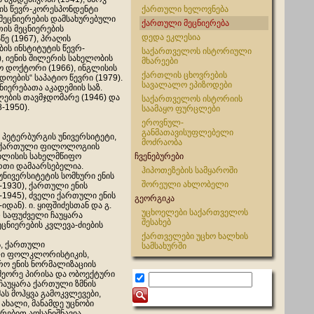
იის წევრ-კორესპონდენტი
ქართული ხელოვნება
 მეცნიერების დამსახურებული
ქართული მეცნიერება
თის მეცნიერების
დედა ეკლესია
ე (1967), პრაღის
ს ინსტიტუტის წევრ-
საქართველოს ისტორიული
, იენის შილერის სახელობის
მხარეები
ო დოქტორი (1966), ინგლისის
ქართლის ცხოვრების
ების“ საპატიო წევრი (1979).
სავალალო ეპიზოდები
იერებათა აკადემიის საზ.
ლების თავმჯდომარე (1946) და
საქართველოს ისტორიის
-1950).
საამაყო ფურცლები
ეროვნულ-
განმათავისუფლებელი
 პეტერბურგის უნივერსიტეტი,
მოძრაობა
რ-ქართული ფილოლოგიის
ბილისის სახელმწიფო
ჩვენებურები
რთი დამაარსებელია.
ჰიპოთეზების სამყაროში
უნივერსიტეტის სომხური ენის
შორეული ახლობელი
-1930), ქართული ენის
-1945), ძველი ქართული ენის
გეორგიკა
იდან). ი. ყიფშიძესთან და გ.
უცხოელები საქართველოს
 საფუძველი ჩაუყარა
შესახებ
ცნიერების კვლევა-ძიების
ქართველები უცხო ხალხის
ს, ქართული
სამსახურში
ლი ფოლკლორისტიკის,
ო ენის ნორმალიზაციის
მეორე პირისა და
ობოექტური
 ჩაუყარა ქართული ზმნის
ას მოჰყვა გამოკვლევები,
ახალი, მანამდე უცნობი
თრებით აღსანიშნავია