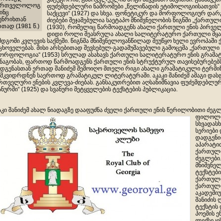
ართველოლოგ
ფუძემდებლური ნაშრომები „წელიწადის ეტიმოლოგიისათვის“ (
ინც
საქცევი“ (1927) და სხვა. ფონეტიკურ და მორფოლოგიურ დარ
ენრიხთან
ძიებები შეჯამებულია საეტაპო მნიშვნელობის წიგნში „ქართულ
თად (1981 წ.)
(1930), რომელიც წარმოადგენს ახალი ქართული ენის პირველ
დიდი როლი შეასრულა ახალი სალიტერატურო ქართული მყარ
მდგომი კვლევის საქმეში. წიგნმა მნიშვნელოვანწილად შეუწყო ხელი ევროპაში 
ცხოველებას. მისი არსებითად შევსებულ-გადამუშავებული გამოცემა „ქართული 
 მორფოლოგია“ (1953) სრულად ასახავს ქართული სალიტერატურო ენის გრამა
ნაგობას, ფართოდ წარმოადგენს ქართული ენის სტრუქტურულ თავისებურებებს
დგენასთან ერთად შანიძემ შემოიღო მთელი რიგი ახალი გრამატიკული ტერმი
მკვიდრდნენ საერთოდ გრამატიკულ ლიტერატურაში. აკაკი შანიძემ ამაგი დას
რთველური ენების კვლევა-ძიებას. განსაკუთრებით აღსანიშნავია ფუძემდებლუ
ანურში“ (1925) და სვანური მეტყველების ტექსტების პუბლიკაცია.
აკი შანიძემ ახალ ნიადაგზე დააფუძნა ძველი ქართული ენის წერილობითი ძეგ
ფილოლოგ
სხვადას
სერიები
დადგენი
აპარატი
ქართული
ძეგლები
მნიშვნელ
ტექსტები
ქართული
ქართული
აკადემიუ
შანიძის 
ტექსტის
პოემის ე
ლექსიკის