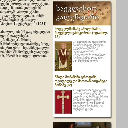
ევები ქართული დიალექტების
სად ე. წ. მთის კილოების)
ის დარგში ახალი ეტაპია
დიალექტოლოგიაში. მისმა
ურმა წიგნმა „ქართული
პოეზია. I ხევსურული“ (1931)
მღვდელმოწამე აპოლინარი,
ბანოლოგიის (აწ გადაშენებული
რავენელი ეპისკოპოსი (+დაახლ.
ავლა) დაფუძნება.
75)
რამატიკა“. შანიძე
23 ივლისს (5 აგვისტოს)
ს მანძილზე იყო თანამედროვე
მართლმადიდებლური
იის ერთ-ერთი ხელმძღვანელი.
ეკლესია აღნიშნავს
მღვდელმოწამე
 სსრ VIII მოწვევის უმაღლესი
აპოლინარის, რავენელი
ის, შრომის წითელი დროშის,
ეპისკოპოსის (+დაახლ.
75) ხსენების დღეს.
წმიდა მოწამენი ტროფიმე,
თეოფილე და მათთან ათცამეტი
მოწამე (IV)
23 ივლისი (5 აგვისტოს)
მართლმადიდებლური
ეკლესია აღნიშნავს წმიდა
მოწამენი ტროფიმეს,
თეოფილეს და მათთან
ათცამეტი მოწამის (IV)
ხსენების დღეს.