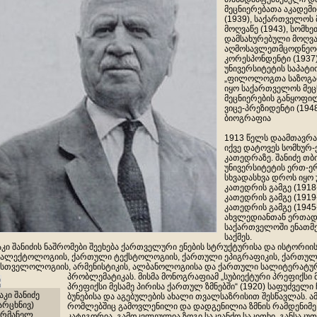
მეცნიერებათა აკადემ
(1939), საქართველოს
მოღვაწე (1943), სომხე
დამსახურებული მოღვაწ
აღმოსავლეთმცოდნეობი
კორესპონდენტი (1937)
უნივერსიტეტის საპატი
„ფილოლოგთა საზოგადო
იყო საქართველოს მეცნ
მეცნიერების განყოფი
ვიცე-პრეზიდენტი (1948
ბიოგრაფია
1913 წელს დაამთავრა
იქვე დატოვეს სომხუ
კათედრაზე. შანიძე თ
უნივერსიტეტის ერთ-ე
სხვადასხვა დროს იყო 
კათედრის გამგე (1918
კათედრის გამგე (1919
კათედრის გამგე (1945-
ახვლედიანთან ერთად
საქართველოში ენათმე
საქმეს.
აკი შანიძის ნაშრომები შეეხება ქართველური ენების სტრუქტურისა და ისტორიი
ალექტოლოგიის, ქართული ტექსტოლოგიის, ქართული ეპიგრაფიკის, ქართუ
სთველოლოგიის, არმენისტიკის, ალბანოლოგიისა და ქართული სალიტერატურ
პრობლემატიკას. მისმა მონოგრაფიამ „სუბიექტური პრეფიქსი 
პრეფიქსი მესამე პირისა ქართულ ზმნებში“ (1920) საფუძველი
აკი შანიძე
ბუნებისა და აგებულების ახალი თვალსაზრისით შესწავლას. ამ
არცხნივ)
რომლებშიც გამოვლენილი და დადგენილია ზმნის რამდენიმე 
ერმანელ
კატეგორია, გამოკვლეულია ზოგი საკვანძო საკითხი. განსაკუ