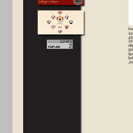
სა
აკ
კა
19
ინ
ქა
ფა
სა
„ს