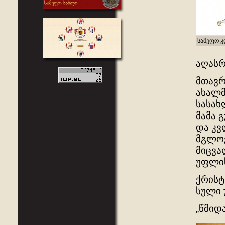
სამეფო 
აღას
მთავრ
ახალმ
სასახ
მამა 
და კვ
მგლოვ
მიცვა
უფლის
ქრისტ
სული 
„წმიდ