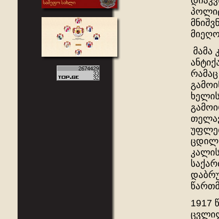
დიაკვ
პოლიტ
მნიშვ
მიეღო
მამა 
ანტიქ
რამაც
გამოი
ხელის
გამოი
თელავ
უფლებ
ცდილო
კალის
საქა
დაბრუ
წართმ
1917 
ცვლილ