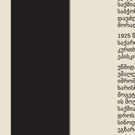
საქმი
საბჭო
დაუძლ
მორალ
1925 
საქარ
კურთხ
ეპისკ
უწმიდ
უმაღლ
იშრომ
ხარის
მოგეტ
ის მო
საქმი
დროს,
სინოდ
ეგზარ