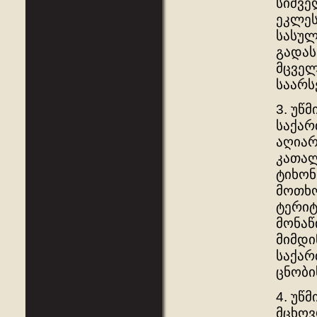
სიძვე
ეკლეს
სასულ
გადას
მცველ
საარს
3. უწ
საქა
აღიარ
კათალ
ტიხონ
მოთხო
ტერიტ
მონაწ
მიმდი
საქა
ცნობი
4. უწ
მცხოვ