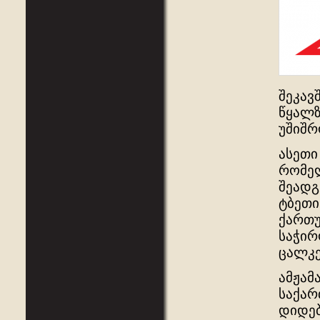
შეკავ
წყალზ
უშიშრ
ასეთი
რომელ
შეადგ
ტბეთი
ქართუ
საჭირ
ცალკე
ამჟამ
საქარ
დიდებ