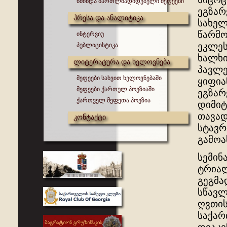
წმინდა მართლმადიდებელი მეფეები
ეგზარ
პრესა და ანალიტიკა
სახელ
წარმო
ინტერვიუ
ეკლეს
პუბლიცისტიკა
ხალხი
ლიტერატურა და ხელოვნება
პავლე
მეფეები სახვით ხელოვნებაში
ყიფია
მეფეები ქართულ პოეზიაში
ეგზარ
ქართველ მეფეთა პოეზია
დიმიტ
თავად
კონტაქტი
სტავრ
გამოა
სემინ
ტრიალ
გეგმა
სწავლ
ღვთის
საქარ