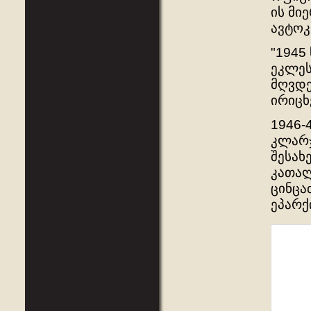
ის მი
ავტოკ
"1945
ეკლეს
მღვდე
ირიცხ
1946-
კლარჯ
შესახ
კათალ
ცინცა
ეპარქ