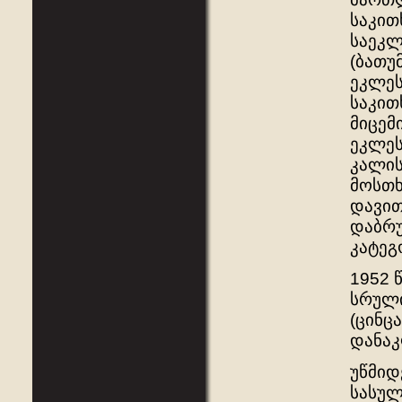
საკით
საეკლ
(ბათუ
ეკლეს
საკით
მიცემ
ეკლეს
კალის
მოსთ­
დავით
დაბრუ
კატეგ
1952 
სრული
(ცინც
დანაკ
უწმიდ
სასულ