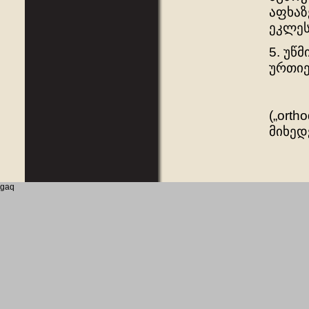
აფხაზ
ეკლეს
5. უწ
ურთიე
(„orth
მიხედ
gaq