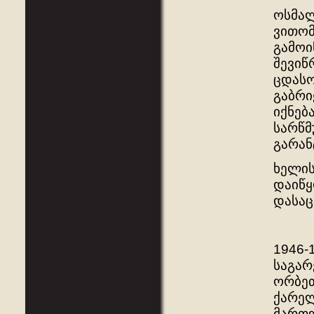
ოსმალ
ვითომ
გამოი
შევიწ
ცდასო
გაბრი
იქნებ
სარწმ
გარან
ხელის
დაიწყ
დასაც
1946-
საგარ
ორბეთ
ქარელ
მართლ