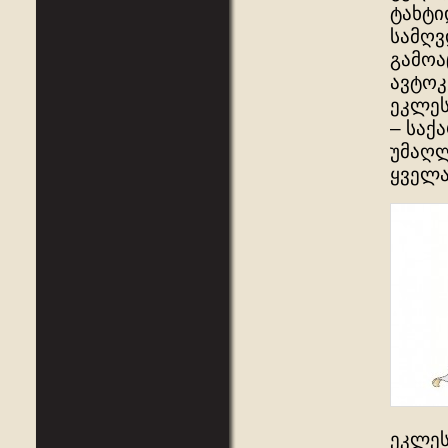
ტახტი
სამღვ
გამოა
ავტოკ
ეკლეს
– სა
უმაღლ
ყველა
ეკლეს