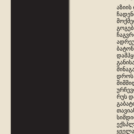
აზიის
ჩადენ
მოქმე
გოგებ
ჩაგვრ
ადრეუ
ბატონ
დამპყ
განის
შინაგ
დროს 
შიმში
ურჩევ
რუს დ
გაბატ
თავია
სიმდი
ექსპლ
ყველა