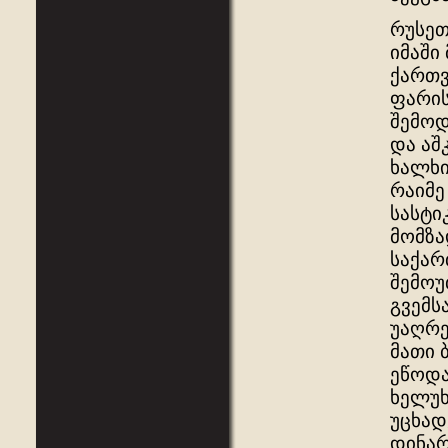
რუსეთ
იმაში
ქართვ
ფარის
შემოდ
და აშ
ხალხი
რაიმე
სასტი
მომზა
საქარ
შემოუ
გვემს
უაღრე
მათი 
ეწოდა
ხელუხ
უცხად
დინარ