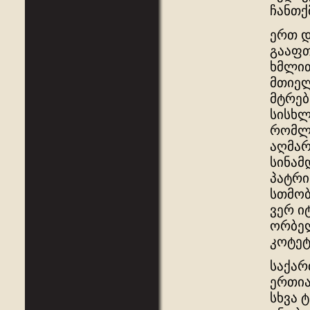
ჩანთქ
ერთ დ
გააფთ
ხმლით
მთიელ
მტრებ
სისხლ
რომლი
აღმარ
სინამ
პატრი
სთმობ
ვერ ი
ორბელ
კოტეტ
საქარ
ერთია
სხვა 