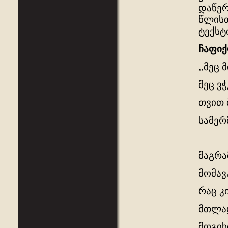
დაწერ
წლისთ
ტექსტ
ჩაფიქ
,,მეც
მეც ვ
თვით 
სამერ
მაგრა
მომავ
რაც კ
მთლად
მოგიხ