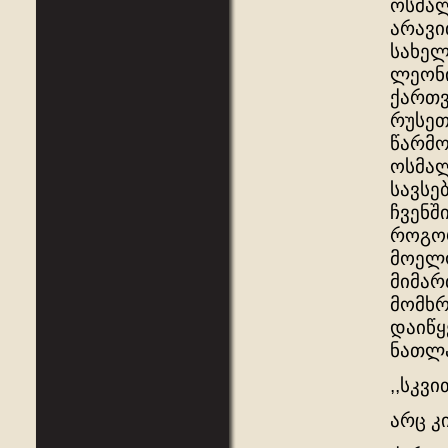
ოსმალ
არავი
სახელ
ლეონი
ქართვ
რუსეთ
წარმო
ოსმალ
სავსე
ჩვენშ
როგორ
მოელო
მიმარ
მომხრ
დაიწყ
ნათლა
,,სკვ
არც კ