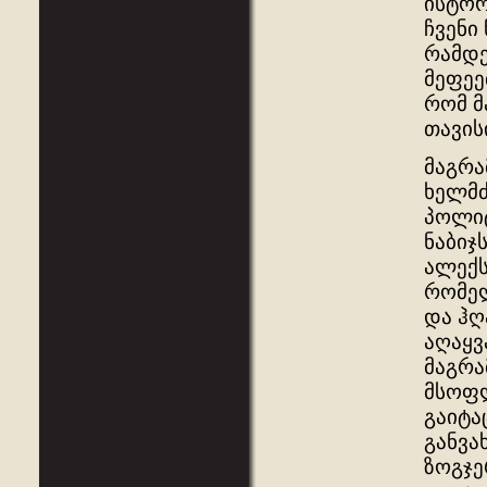
ისტორ
ჩვენი
რამდე
მეფეე
რომ მ
თავის
მაგრა
ხელმძ
პოლიტ
ნაბიჯ
ალექს
რომელ
და ჰღ
აღაყვ
მაგრა
მსოფლ
გაიტა
განვა
ზოგჯე