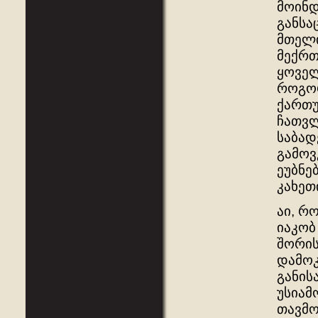
მოინდ
განსა
მთელი
მექრთ
ყოველ
როგორ
ქართუ
ჩათვლ
საბად
გამოვ
ეუბნე
კახეთი
აი, რ
იაკობ
შორის
დამოკ
განის
უსიამ
თავმო