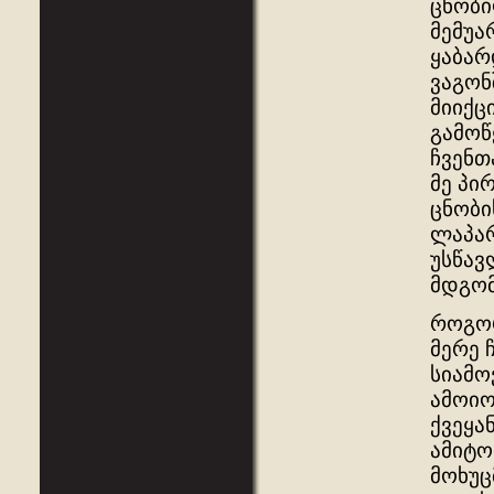
ცნობი
მემუა
ყაბარ
ვაგონ
მიიქც
გამოწ
ჩვენთ
მე პი
ცნობი
ლაპარ
უსწავ
მდგომ
როგორ
მერე 
სიამო
ამოიო
ქვეყა
ამიტო
მოხუც