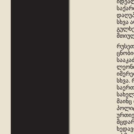
იდეალ
საქარ
დაღუპ
სხვა 
გულხე
მთიულე
რუსეთ
ცნობი
სააკა
ლეონი
იმერე
სხვა.
საერ
სახელ
მაინც
პოლიტ
ურთიე
მცდარ
ხედავ