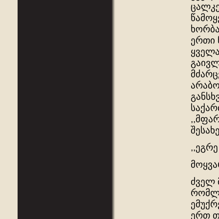
ცალკე
წამოყ
ხორბა
ერთი 
ყველა
გაივლ
მძარც
არაბო
განსხ
საქარ
,,მფა
შესახ
,,ეგრ
მოყვა
ძველ 
რომლი
ემუქრ
ერთ თ