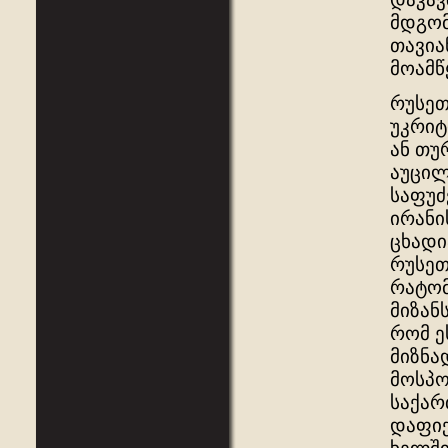
მდგომ
თავია
მოამწ
რუსეთ
უკრიტ
ან თუ
აუცილ
საფუძ
ირანი
ცხადი
რუსეთ
რატომ
მიზან
რომ ე
მიზნა
მოსპო
საქარ
დაფიქ