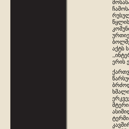
მოსას
ჩამოს
რუსულ
წყლის
კომუნ
ურთიე
ბოლშე
აქტს 
,,ინტ
ერის 
ქართვ
წარსუ
ბრძოლ
ხმალი
ერკვე
მტერი
ასიმი
ტერმი
კავში