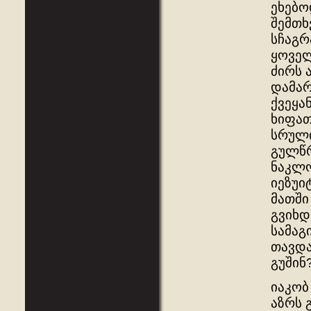
ეხებო
შემთხ
სჩაგრ
ყოველ
ძირს 
დამარ
ქვეყა
ხიფათ
სრული
გულწრ
ნაკლო
იეზუი
მათში
გვიხდ
სამაგ
თავდა
გუშინ?’
იაკობ
აზრს 