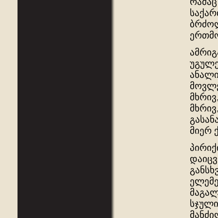
რამაც
საქარ
ბრძოლ
ერთმო
ამრიგ
უგულე
ანალი
მოვლე
მხრივ
მხრივ
გასან
მიერ 
პირიქ
დაიცვ
განსხ
ელემე
მაგალ
სჯული
მანძი