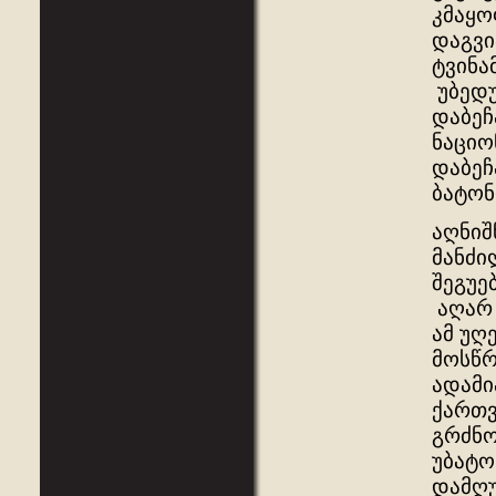
კმაყო
დაგვი
ტვინა
უბედუ
დაბეჩ
ნაციო
დაბეჩ
ბატონ
აღნიშ
მანძი
შეგუე
აღარ 
ამ უღ
მოსწრ
ადამი
ქართვ
გრძნო
უბატო
დამღუ