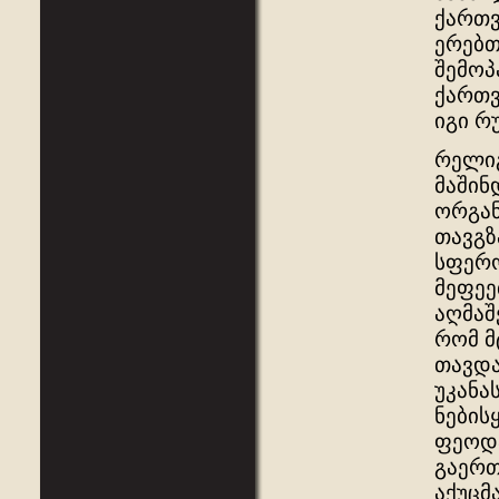
ქართვ
ერებთ
შემოპ
ქართვ
იგი რ
რელიგ
მაშინ
ორგან
თავგზ
სფერო
მეფეე
აღმაშ
რომ მ
თავდა
უკანა
ნების
ფეოდა
გაერთ
აქუცმ