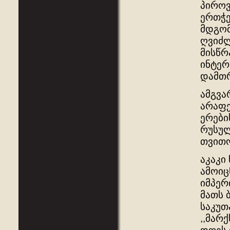
პიროვ
ერთჭე
მდგომ
ღვიძლ
მისწრ
ინტერ
დამთრ
ამგვარ
არაფე
ერები
რუსულ
თვითო
აკაკი
ამოიც
იმპერ
მათს 
საკუთ
,,მარ