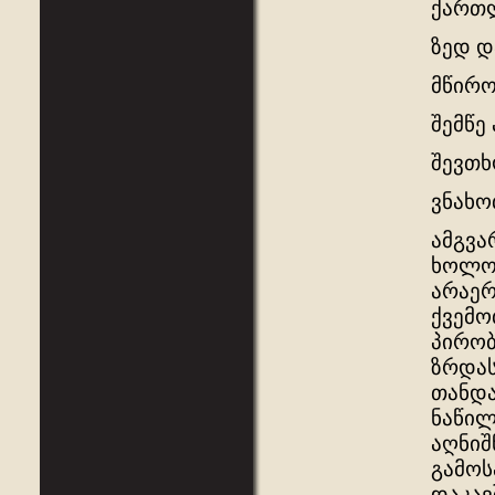
ქართლ
ზედ დ
მწირო
შემწე
შევთხ
ვნახო
ამგვა
ხოლო 
არაერ
ქვემო
პირობ
ზრდას
თანდა
ნაწილ
აღნიშ
გამოს
დაკავ