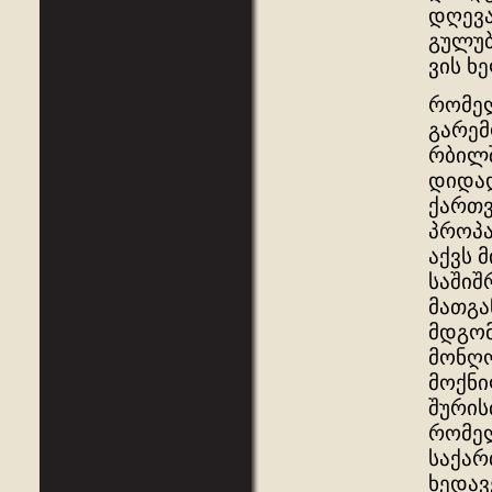
დღევა
გულუბ
ვის ხ
რომელ
გარემ
რბილშ
დიდად
ქართვ
პროპა
აქვს 
საშიშ
მათგა
მდგომ
მონღო
მოქნი
შურის
რომელ
საქარ
ხედავ