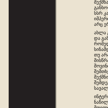
შექმნ
განხო
სსრ კ
იმპერ
არც ე
ახლა 
და გა
რომელ
სინამ
თუ არ
მისწრ
შოვინ
შემთხ
შექმნ
შემდე
სავა
ინტერ
ნაწილ
მთელი