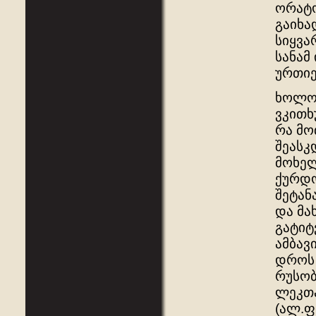
ორატო
გაიხა
სიყვა
სანამ
ურთიერ
ხოლო 
ვკითხ
რა მო
შეასკ
მოხელ
ქურდო
შეტან
და მა
გატიტ
ამბავ
დროს 
რუსობ
ლეკთა
(ალ.ფ