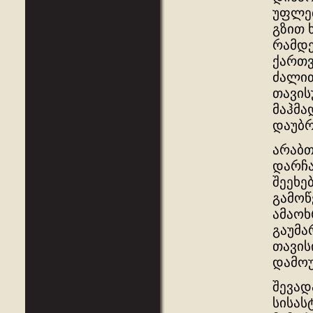
უფლებ
გზით 
რამდე
ქართვ
ძალით
თავის
მაჰმა
დაუბრ
არაბთ
დარჩა
შეეხე
გამოწ
ამაოხ
გაუმა
თავის
დამოუ
შევად
სისას