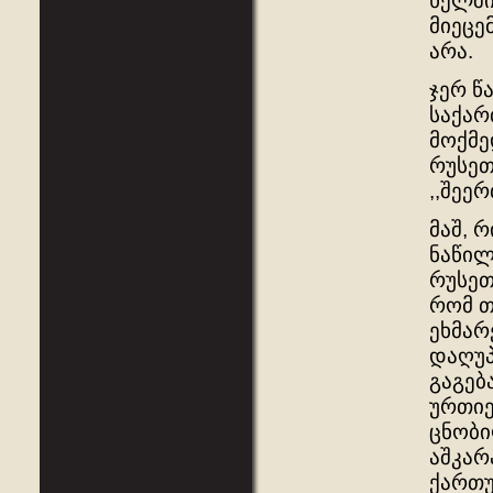
ხელში
მიეცე
არა.
ჯერ წ
საქარ
მოქმე
რუსეთ
,,შეე
მაშ, 
ნაწილ
რუსეთ
რომ თ
ეხმარ
დაღუპ
გაგებ
ურთიე
ცნობი
აშკარ
ქართუ