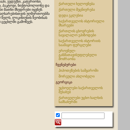
ღაპი, ევდუქსი, კატერიოსი,
ქართული ხელოვნება
ი, პაკტოვი, ნიქტოპოლიონე და
ი მათნი მხედრები იყვნენ.
ქართული მეცნიერება
 აღსარებისთვის უღმერთოებმა
დედა ეკლესია
0 წელს, ლიკინიუსის ზეობისას
საქართველოს ისტორიული
) ცეცხლში გამოწვეს.
მხარეები
ქართლის ცხოვრების
სავალალო ეპიზოდები
საქართველოს ისტორიის
საამაყო ფურცლები
ეროვნულ-
განმათავისუფლებელი
მოძრაობა
ჩვენებურები
ჰიპოთეზების სამყაროში
შორეული ახლობელი
გეორგიკა
უცხოელები საქართველოს
შესახებ
ქართველები უცხო ხალხის
სამსახურში