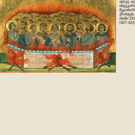
ატიკე, ა
ისტუკარ
მეგობარნ
ქრისტეს
ისინი 32
(307-324