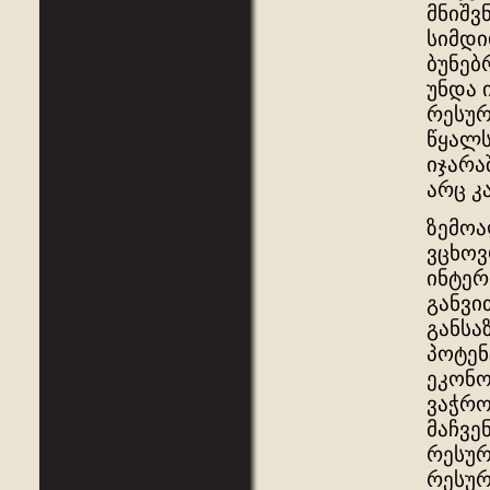
მნიშვ
სიმდი
ბუნებ
უნდა 
რესურ
წყალს
იჯარა
არც კ
ზემოა
ვცხოვ
ინტერ
განვი
განსა
პოტენ
ეკონო
ვაჭრო
მაჩვე
რესურ
რესურ