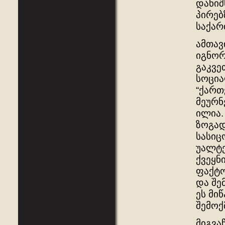
დანიშ
პირებ
საქარ
ამთავ
იგნორ
გაკვე
სოცია
“ქართ
მეურნ
ილია.
ზოგად
სასიც
უალტე
ქვეყნ
ფაქტო
და შე
ეს მი
შემოქ
მიგვა