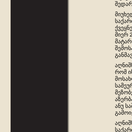
შედარ
მიუხე
საქარ
ქვეყნ
მიერ 
მატარ
შემოს
განმა
აღნიშ
რომ ი
მოსახ
სამეუ
მეზობ
აზერბ
ანუ ს
გამოი
აღნიშ
საქარ