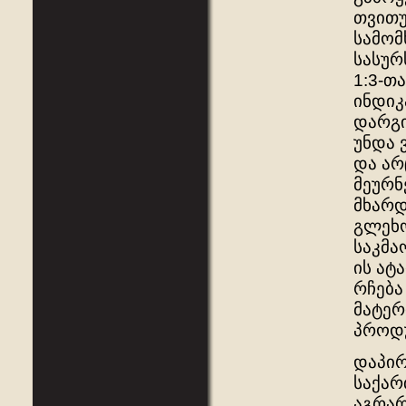
თვითუ
სამომ
სასუ
1:3-თ
ინდიკ
დარგი
უნდა 
და არ
მეურნ
მხარდ
გლეხო
საკმა
ის ატ
რჩება
მატერ
პროდუ
დაპირ
საქარ
აგრარ