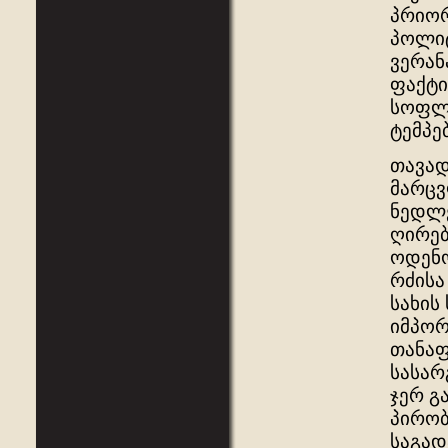
პრიორ
პოლიტ
ვერან
ფაქტი
სოფლი
ტემპე
თავად
მარცვ
ნედლე
ღირებ
ოდენო
რძისა
სახის
იმპორ
თანაფ
სასარ
ჯერ გ
პირობ
საგად