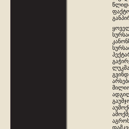
წლიდა
ფაქტო
განპი
ყოველ
სურსა
კანონ
სურსა
ჰექტა
გაჭირ
ლუკმა
გვინდ
არსებ
მილიო
ადგილ
გაუმჯ
აუმოქ
ამოქმ
აგროს
დამკვ