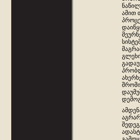
ნაწილ
ამით 
პროცე
დაიწყ
მეურნ
სისტე
მაგრა
გლეხო
გადაუ
პრობლ
ახერხ
შრომი
დაუმუ
დემოგ
ამდენ
აგრარ
შედეგ
ადასტ
გამოყ