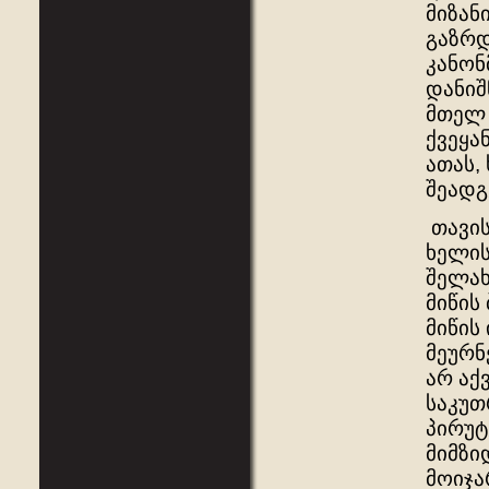
მიზან
გაზრდ
კანონ
დანიშ
მთელ
ქვეყა
ათას,
შეადგ
თავის
ხელის
შელახ
მიწის
მიწის
მეურნ
არ აქ
საკუთ
პირუტ
მიმზი
მოიჯა