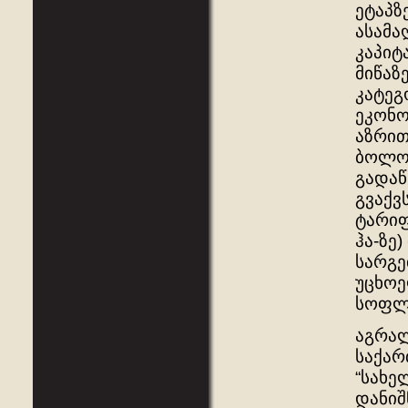
ეტაპზ
ასამა
კაპიტ
მიწაზ
კატეგ
ეკონო
აზრით
ბოლო 
გადაწ
გვაქვ
ტარიფ
ჰა-ზე
სარგე
უცხოე
სოფლა
აგრალ
საქარ
“სახე
დანიშ