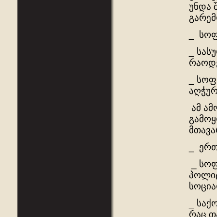
უნდა 
გარემ
_ სოფ
_ სას
რაოდე
_ სოფ
აღჭურ
ამ ამ
გამოყ
მთავა
_ ერთ
_ სოფ
პოლიტ
სოცია
_ საქ
რაც თ