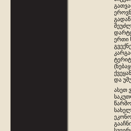
გათვა
ეროვნ
გადაწ
შეუძლ
დარტყ
ერთი 
გვექნ
კარგა
ტერიტ
(ნება
ქვეყა
და უმ
ასეთ 
საკუთ
წარმო
სახელ
ეკონო
გააჩნ
სუვერ