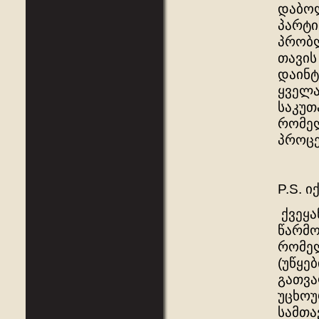
დაბოლ
პარტი
პრობლ
თავის
დაინტ
ყველა
საკუთ
რომელ
პროცე
P.S. ი
ქვეყა
წარმო
რომელ
(უწყე
გათვა
უცხოუ
სამთა