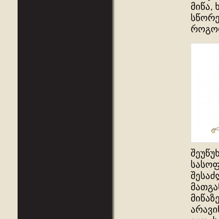
მიწა,
სწორე
როგორ
შეუწუ
სასოფ
შესაძ
მათგა
მიწაზ
არავი