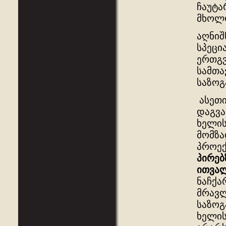
ჩაუტა
მხოლო
აღნიშ
სპეცი
ერთგვ
სამთა
საზოგ
ასეთი
დაგვა
ხელის
მომზა
პროე
პირებ
ითვალ
ნაჩქა
მრავლ
საზოგ
ხელის