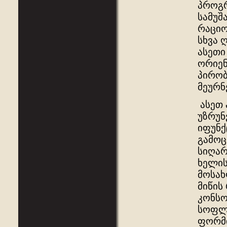
პროგრ
სამუშ
რაციო
სხვა 
ასეთი
ორიენ
პირობ
მეურნ
ასეთ 
უზრუნ
იფუნქ
გამოც
სიღარ
ხელის
მოსახ
მიწის
კონსო
სოფლა
ფორმი