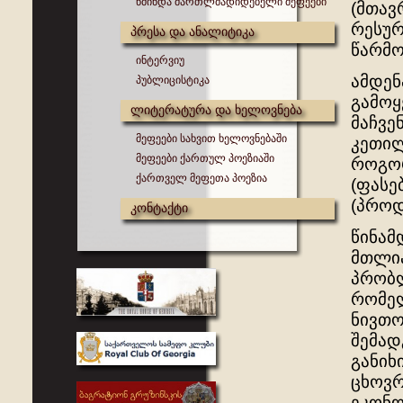
წმინდა მართლმადიდებელი მეფეები
(მთავ
რესურ
პრესა და ანალიტიკა
წარმო
ინტერვიუ
ამდენ
პუბლიცისტიკა
გამოყ
ლიტერატურა და ხელოვნება
მაჩვე
მეფეები სახვით ხელოვნებაში
კეთილ
მეფეები ქართულ პოეზიაში
როგორ
ქართველ მეფეთა პოეზია
(ფასე
(პროდ
კონტაქტი
წინამ
მთლია
პრობლ
რომელ
ნივთო
შემად
განიხ
ცხოვრ
ეკონო