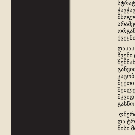
სტრატ
ჭავჭა
მხოლო
არამე
ორგან
ქვეყნ
დასას
ჩვენი
შემნა
განვი
კაცობ
მუქთი
შეძლე
მკვიდ
გასწო
ღმერთ
და ტრ
მისი 