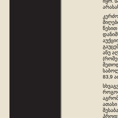
იყო. 
არასა
კერძო
მიღებ
წესით
დანიშ
აუქცი
გაუცე
ანუ ა
(რომე
მეთოდ
საბოლ
83,9 ა
სხვაგ
როგორ
აგრომ
ათასი
შესაბ
პროდუ