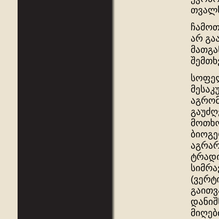
თვალს
ჩამო
არ გა
მათგა
შემთხ
სოფელ
მესაკ
აგრომ
გაუძღ
მოთხო
ბიოგე
აგრარ
ტრადი
სიმრა
(ვერტ
გაითვ
დანიშ
მიღებ