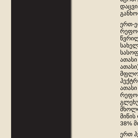
დაცვი
განხო
ერთ-ე
რეფორ
წვრილ
სახელ
სასოფ
ათასი
ათასი
მფლობ
ჰექტრ
ათასი
რეფორ
გლეხუ
მხოლო
მიწის
38% მ
ერთ ჰ