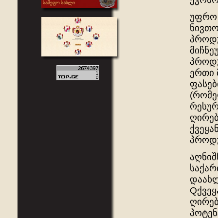
უფრო 
ნივთო
პროდუ
მიჩნე
პროდუ
ერთი 
ფასებ
(რომე
რესურ
ღირებ
ქვეყა
პროდუ
აღნიშ
საქარ
დაახლ
Qქვეყ
ღირებ
პოტენ