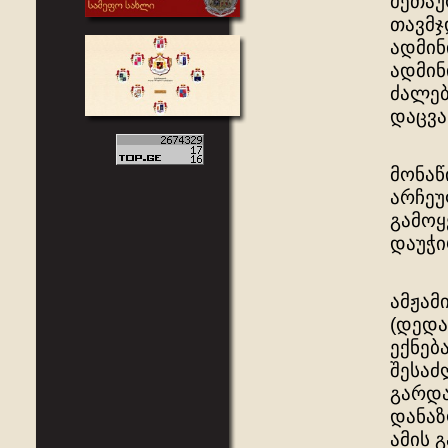
მეთაუ
თავმჯ
ადმინ
ადმინ
ძალებ
დაცვა
თვით
მონაწ
არჩეუ
გამოყ
დაუჭი
მეფე
ამჟამ
(დედა
ექნებ
შესაძ
გარდა
დანაზ
ამის 