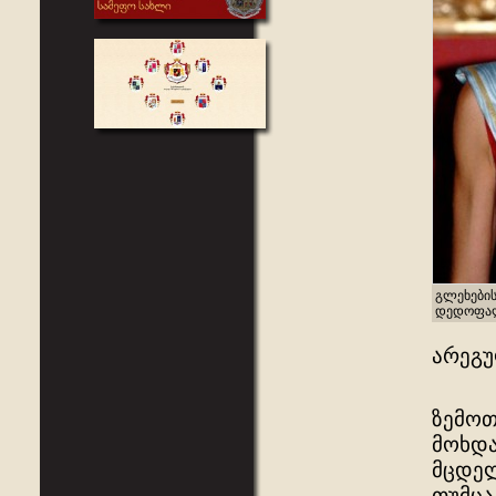
გლეხების
დედოფალ
არეგ
ზემოთ
მოხდა
მცდელ
თუმცა