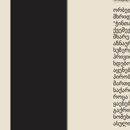
ორბელ
მხრიდ
"ჭინთ
ქვეშე
მხარე
აზნაუ
სუზერ
პრივი
ხდებო
აყენე
პირობ
მართლ
საქარ
როცა 
ყაენე
გაქრი
სომეხ
ასულ