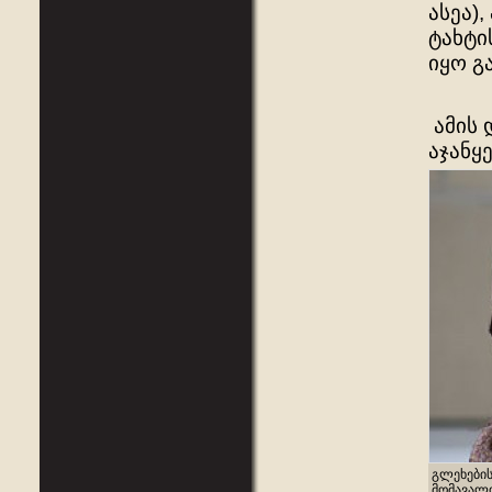
ასეა)
ტახტი
იყო გ
ამის 
აჯანყ
გლეხები
მომავალი