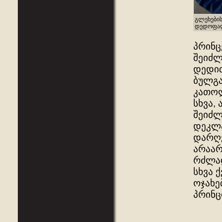
გლეხების
დედოფალი
პრინც
შეიძლ
დედით
ბულგა
კათოლ
სხვა,
შეიძლ
დეკლა
დარღვ
არაარ
რძლად
სხვა 
ოჯახე
პრინც