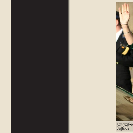
გლეხური
მაქსიმა