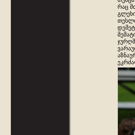
რაც მ
გლეხი
თესლი
დემეტ
მემატ
ჯურღმ
ვარაუ
აზნაუ
ეკრძა