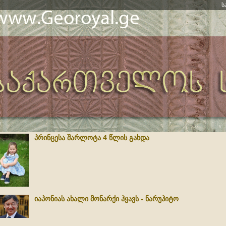
ს
პრინცესა შარლოტა 4 წლის გახდა
იაპონიას ახალი მონარქი ჰყავს - ნარუჰიტო